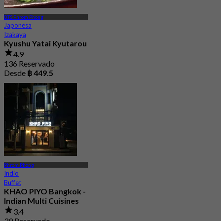
BTS Phrom Phong
Japonesa
Izakaya
Kyushu Yatai Kyutarou
4.9
136 Reservado
Desde
฿ 449.5
Phrom Phong
Indio
Buffet
KHAO PIYO Bangkok -
Indian Multi Cuisines
3.4
39 Reservado