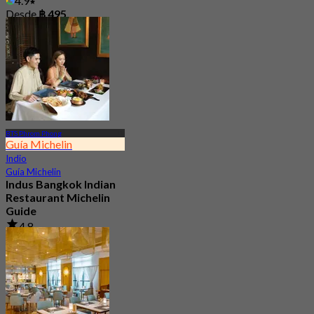
4.9
Desde
฿ 495
BTS Phrom Phong
Guía Michelin
Indio
Guía Michelin
Indus Bangkok Indian
Restaurant Michelin
Guide
4.8
893 Reservado
Desde
฿ 1,050