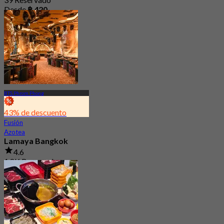
Desde
฿ 420
BTS Phrom Phong
43% de descuento
Fusión
Azotea
Lamaya Bangkok
4.6
1.8K Reservado
Desde
฿ 362.5