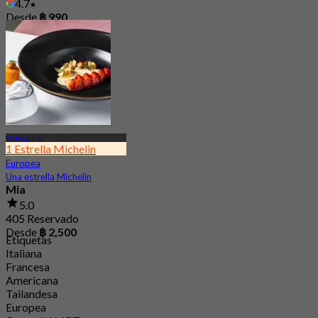
4.7
Desde
฿ 990
Khlong Toei
1 Estrella Michelin
Europea
Una estrella Michelin
Mia
5.0
405 Reservado
Desde
฿ 2,500
Etiquetas
Italiana
Francesa
Americana
Tailandesa
Europea