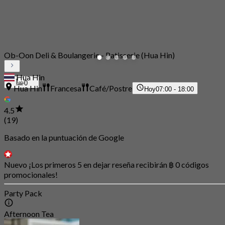
Ob-Oon Deli & Boulangerie - Patisserie (Hua Hin)
Hua Hin
0
Hua Hin
Francesa
Café/Postre
Hoy
07:00 - 18:00
4.5
(19)
Basado en la puntuación de Google
Nuevo ¡Los primeros 5 en dejar reseña recibirán ฿ 0 códigos
promocionales!
Party Pack
Afternoon Tea