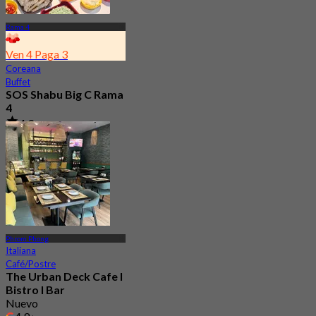
Rama 4
Ven 4 Paga 3
Coreana
Buffet
SOS Shabu Big C Rama
4
4.9
538 Reservado
Desde
฿ 276.75
Phrom Phong
Italiana
Café/Postre
The Urban Deck Cafe I
Bistro I Bar
Nuevo