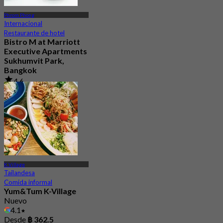
Phrom Phong
Internacional
Restaurante de hotel
Bistro M at Marriott
Executive Apartments
Sukhumvit Park,
Bangkok
4.6
783 Reservado
Desde
฿ 790
K Village
Tailandesa
Comida informal
Yum&Tum K-Village
Nuevo
4.1
Desde
฿ 362.5