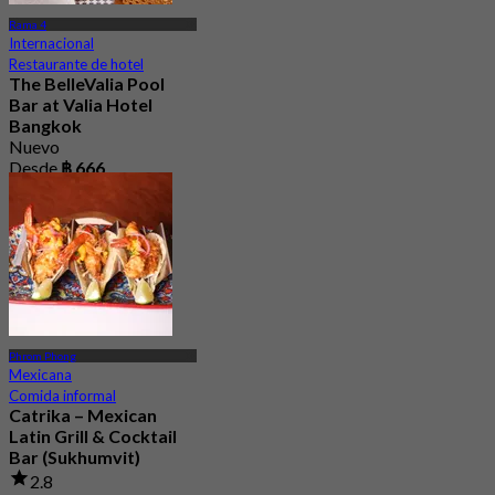
Rama 4
Internacional
Restaurante de hotel
The BelleValia Pool
Bar at Valia Hotel
Bangkok
Nuevo
Desde
฿ 666
Phrom Phong
Mexicana
Comida informal
Catrika – Mexican
Latin Grill & Cocktail
Bar (Sukhumvit)
2.8