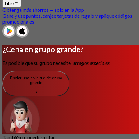
Libro
Obtenga más ahorros — solo en la App
Gane y use puntos, canjee tarjetas de regalo y aplique códigos
promocionales
¿Cena en grupo grande?
Es posible que su grupo necesite
arreglos especiales.
Enviar una solicitud de grupo
grande
También te puede gustar