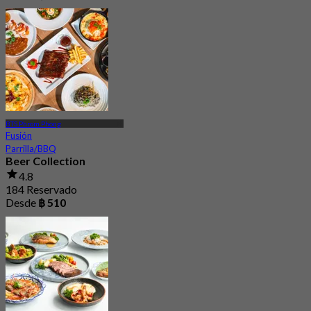
BTS Phrom Phong
Fusión
Parrilla/BBQ
Beer Collection
4.8
184 Reservado
Desde
฿ 510