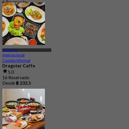
6 Reservado
Desde
฿ 450
Khlong Toei
Internacional
Comida informal
Dragster Caffe
5.0
16 Reservado
Desde
฿ 232.5