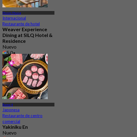
Phrom Phong
Internacional
Restaurante de hotel
Weaver Experience
Dining at SILQ Hotel &
Residence
Nuevo
5.0
Desde
฿ 463.33
Rama 4
Japonesa
Restaurante de centro
comercial
Yakiniku En
Nuevo