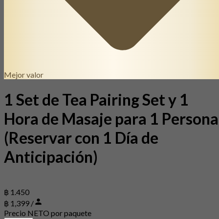
Mejor valor
1 Set de Tea Pairing Set y 1
Hora de Masaje para 1 Persona
(Reservar con 1 Día de
Anticipación)
฿ 1.450
฿ 1,399 /
Precio NETO por paquete