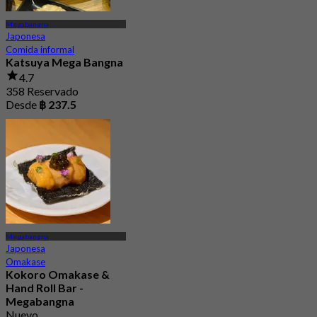
Megabangna
Japonesa
Comida informal
Katsuya Mega Bangna
4.7
358 Reservado
Desde
฿ 237.5
Megabangna
Japonesa
Omakase
Kokoro Omakase &
Hand Roll Bar -
Megabangna
Nuevo