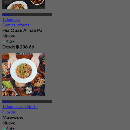
Prawet
Tailandesa
Comida informal
Hia Ouan Arhan Pa
Nuevo
4.3
Desde
฿ 206.66
Prawet
Tailandesa del Norte
Pub/Bar
Mawwow
Nuevo
4.8