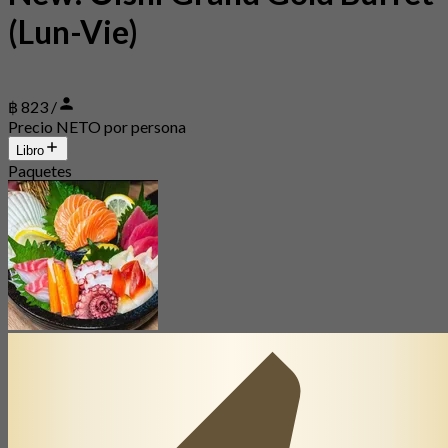
(Lun-Vie)
฿ 823 /
Precio NETO por persona
Libro
Paquetes