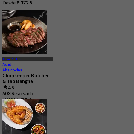
Desde
฿ 372.5
Samut Prakan
Asador
Alta cocina
Chopkeeper Butcher
& Tap Bangna
4.9
603 Reservado
Desde
฿ 499.5