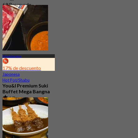
69 Reservado
Desde
฿ 575
Megabangna
17% de descuento
Japonesa
Hot Pot/Shabu
You&I Premium Suki
Buffet Mega Bangna
4.7
3.6K Reservado
Desde
฿ 498