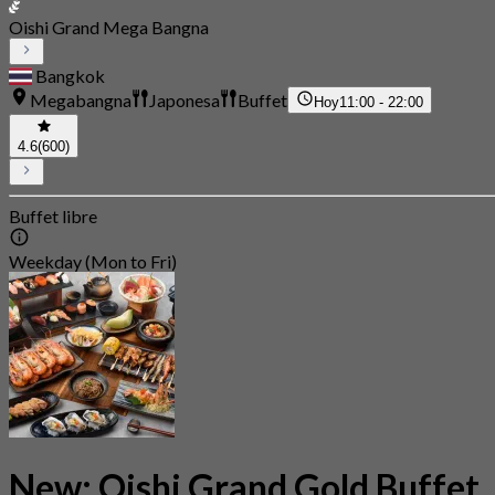
Oishi Grand Mega Bangna
Bangkok
Megabangna
Japonesa
Buffet
Hoy
11:00 - 22:00
4.6
(600)
Buffet libre
Weekday (Mon to Fri)
New: Oishi Grand Gold Buffet