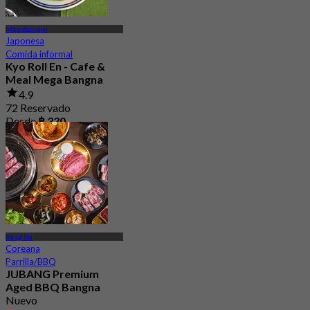
Megabangna
Japonesa
Comida informal
Kyo Roll En - Cafe &
Meal Mega Bangna
4.9
72 Reservado
Desde
฿ 330
Bang Na
Coreana
Parrilla/BBQ
JUBANG Premium
Aged BBQ Bangna
Nuevo