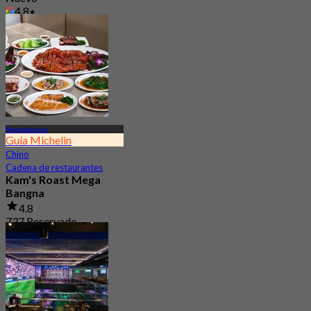
4.8
Desde
฿ 1,290
Megabangna
Guía Michelin
Chino
Cadena de restaurantes
Kam's Roast Mega
Bangna
4.8
737 Reservado
Desde
฿ 425