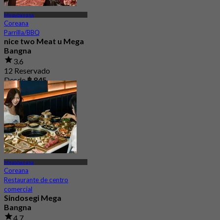
Megabangna
Coreana
Parrilla/BBQ
nice two Meat u Mega
Bangna
3.6
12 Reservado
Desde
฿ 845
Megabangna
Coreana
Restaurante de centro
comercial
Sindosegi Mega
Bangna
4.7