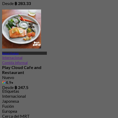
Desde
฿ 283.33
Samut Prakan
Internacional
Comida informal
Play Cloud Cafe and
Restaurant
Nuevo
4.9
Desde
฿ 247.5
Etiquetas
Internacional
Japonesa
Fusión
Europea
Cerca del MRT