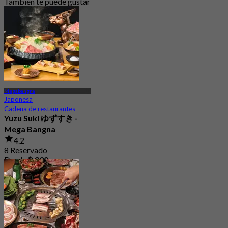
También te puede gustar
Megabangna
Japonesa
Cadena de restaurantes
Yuzu Suki ゆずすき -
Mega Bangna
4.2
8 Reservado
Desde
฿ 830