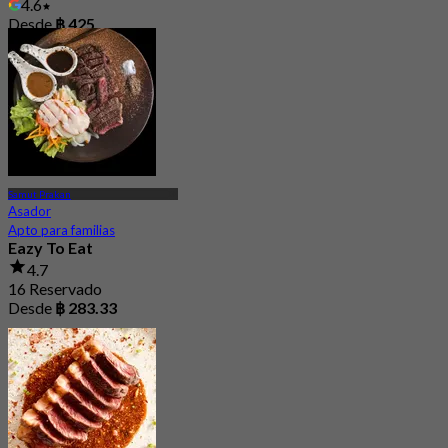
4.6
Desde
฿ 425
Samut Prakan
Asador
Apto para familias
Eazy To Eat
4.7
16 Reservado
Desde
฿ 283.33