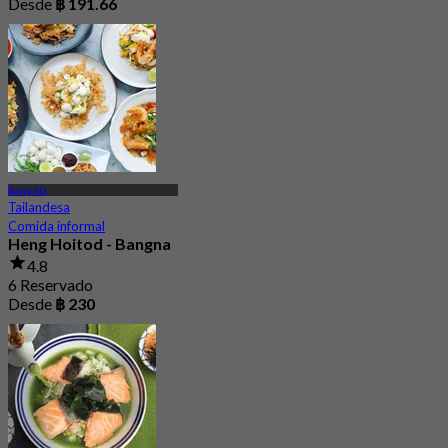
Desde
฿ 191.66
Bang Na
Tailandesa
Comida informal
Heng Hoitod - Bangna
4.8
6 Reservado
Desde
฿ 230