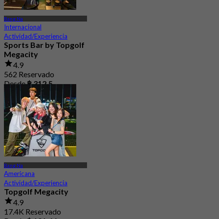
Bang Na
Internacional
Actividad/Experiencia
Sports Bar by Topgolf
Megacity
4.9
562 Reservado
Desde
฿ 312.5
Bang Na
Americana
Actividad/Experiencia
Topgolf Megacity
4.9
17.4K Reservado