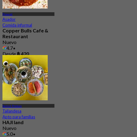
Prawet
Asador
Comida informal
Copper Bulls Cafe &
Restaurant
Nuevo
4.7
Desde
฿ 420
Samut Prakan
Tailandesa
Apto para familias
HAJI land
Nuevo
5.0