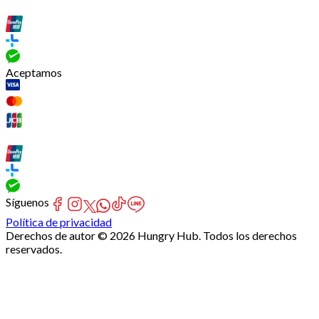
Aceptamos
Síguenos
Política de privacidad
Derechos de autor © 2026 Hungry Hub. Todos los derechos
reservados.
Failed
connect
to
server