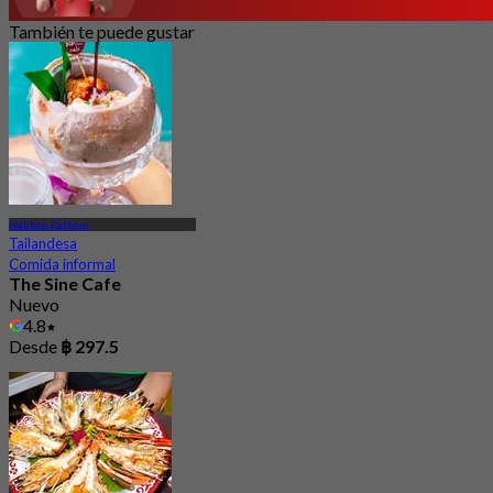
También te puede gustar
Nakhon Pathom
Tailandesa
Comida informal
The Sine Cafe
Nuevo
4.8
Desde
฿ 297.5