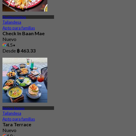
Phutthamonthon
Tailandesa
Apto para familias
Check In Baan Mae
Nuevo
4.5
Desde
฿ 463.33
Nakhon Pathom
Tailandesa
Apto para familias
Tara Terrace
Nuevo
4.8