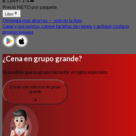
฿ 1,649 / 1-4
Precio NETO por paquete
Libro
Obtenga más ahorros — solo en la App
Gane y use puntos, canjee tarjetas de regalo y aplique códigos
promocionales
¿Cena en grupo grande?
Es posible que su grupo necesite
arreglos especiales.
Enviar una solicitud de grupo
grande