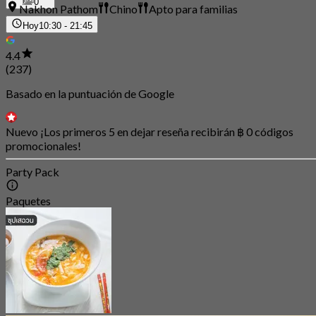
0
Nakhon Pathom
Chino
Apto para familias
Hoy
10:30 - 21:45
4.4
(237)
Basado en la puntuación de Google
Nuevo ¡Los primeros 5 en dejar reseña recibirán ฿ 0 códigos
promocionales!
Party Pack
Paquetes