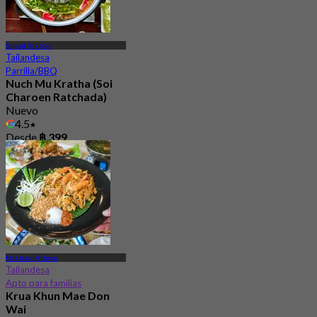
Samut Sakhon
Tailandesa
Parrilla/BBQ
Nuch Mu Kratha (Soi
Charoen Ratchada)
Nuevo
4.5
Desde
฿ 399
Nakhon Pathom
Tailandesa
Apto para familias
Krua Khun Mae Don
Wai