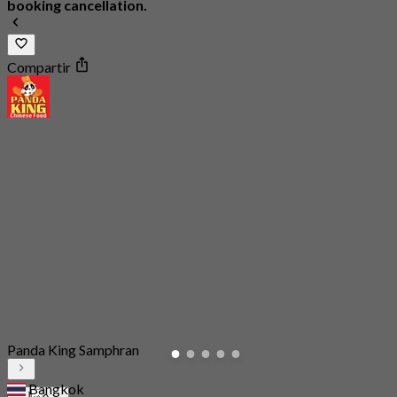
booking cancellation.
Compartir
Panda King Samphran
Bangkok