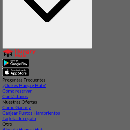
Preguntas Frecuentes
¿Qué es Hungry Hub?
Cómo reservar
Contáctanos
Nuestras Ofertas
Cómo Ganar y
Canjear Puntos Hambrientos
Tarjeta de regalo
Otro
Blog de Hungry Hub