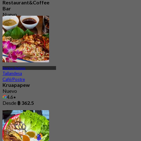
Restaurant&Coffee
Bar
Nuevo
4.8
Desde
฿ 306.66
Nakhon Pathom
Tailandesa
Café/Postre
Kruapapew
Nuevo
4.6
Desde
฿ 362.5