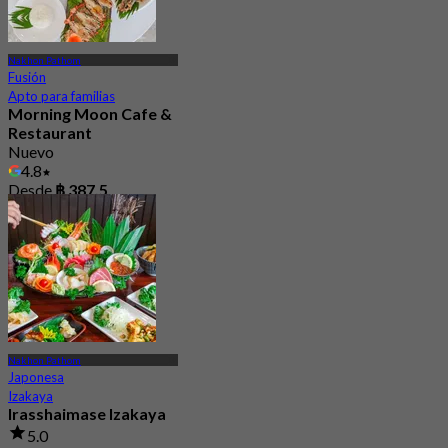
Nakhon Pathom
Fusión
Apto para familias
Morning Moon Cafe &
Restaurant
Nuevo
4.8
Desde
฿ 387.5
Nakhon Pathom
Japonesa
Izakaya
Irasshaimase Izakaya
5.0