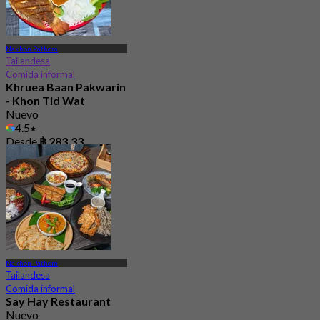
Nakhon Pathom
Tailandesa
Comida informal
Khruea Baan Pakwarin
- Khon Tid Wat
Nuevo
4.5
Desde
฿ 283.33
Nakhon Pathom
Tailandesa
Comida informal
Say Hay Restaurant
Nuevo