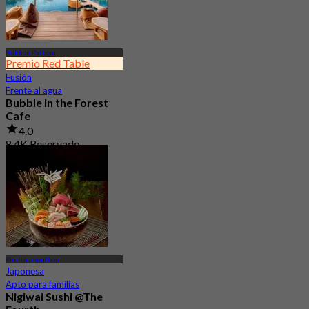
Nakhon Pathom
Premio Red Table
Fusión
Frente al agua
Bubble in the Forest
Cafe
4.0
8.4K Reservado
Desde
฿ 499.5
Phutthamonthon
Japonesa
Apto para familias
Nigiwai Sushi @The