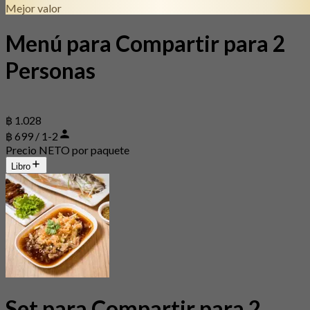
Mejor valor
Menú para Compartir para 2
Personas
฿ 1.028
฿ 699 / 1-2
Precio NETO por paquete
Libro
Set para Compartir para 2