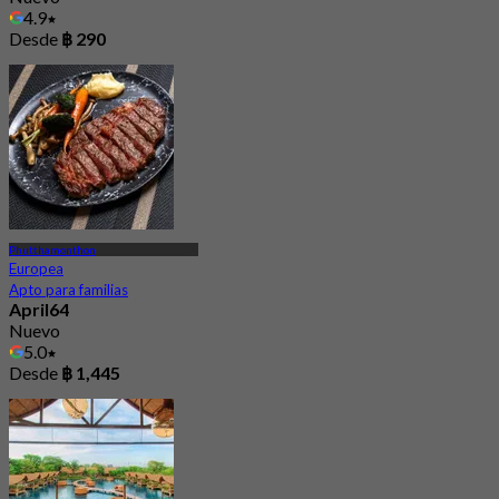
4.9
Desde
฿ 290
Phutthamonthon
Europea
Apto para familias
April64
Nuevo
5.0
Desde
฿ 1,445