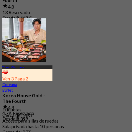
Fourth
4.8
13 Reservado
Desde
฿ 417.5
Thawi Watthana
Ven 3 Paga 2
Coreana
Buffet
Korea House Gold -
The Fourth
4.8
Etiquetas
4.7K Reservado
Cerca del MRT
Desde
฿ 399
Acceso para sillas de ruedas
Sala privada hasta 10 personas
Cerca del BTS