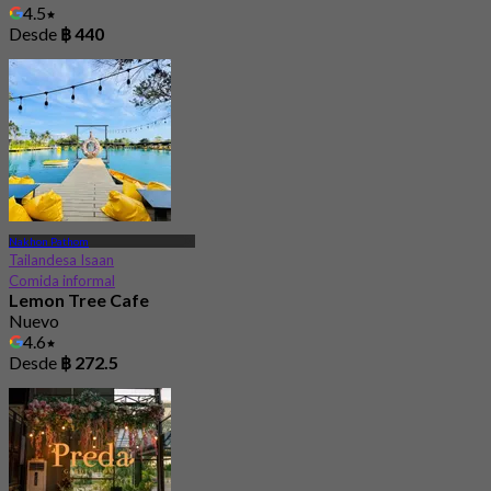
4.5
Desde
฿ 440
Nakhon Pathom
Tailandesa Isaan
Comida informal
Lemon Tree Cafe
Nuevo
4.6
Desde
฿ 272.5