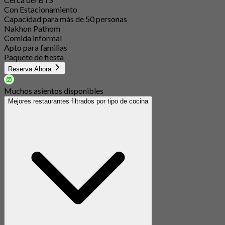
Con Estacionamiento
Capacidad para más de 50 personas
Nakhon Pathom
Comida informal
Apto para familias
Paquete de fiesta
Reserva Ahora
Muchos asientos disponibles
Mejores restaurantes filtrados por tipo de cocina