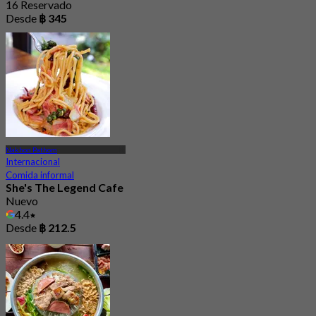
16 Reservado
Desde
฿ 345
Nakhon Pathom
Internacional
Comida informal
She's The Legend Cafe
Nuevo
4.4
Desde
฿ 212.5