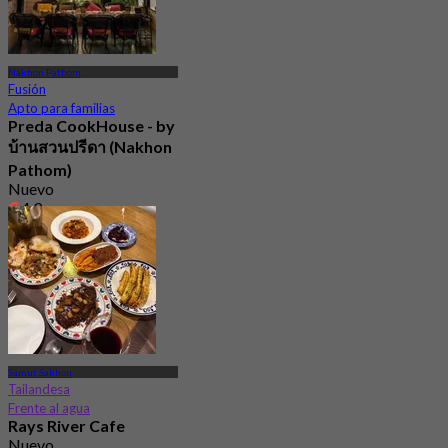
Nakhon Pathom
Fusión
Apto para familias
Preda CookHouse - by
บ้านสวนปรีดา (Nakhon
Pathom)
Nuevo
4.9
Desde
฿ 472.5
Samut Sakhon
Tailandesa
Frente al agua
Rays River Cafe
Nuevo