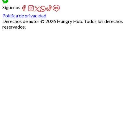
Síguenos
Política de privacidad
Derechos de autor © 2026 Hungry Hub. Todos los derechos
reservados.
Failed
connect
to
server