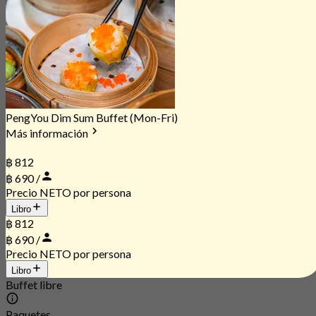
PengYou Dim Sum Buffet (Mon-Fri)
Más información
฿ 812
฿ 690 /
Precio NETO por persona
Libro
฿ 812
฿ 690 /
Precio NETO por persona
Libro
Buffet libre
Paquetes