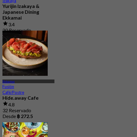
Izakaya
Yurijin Izakaya &
Japanese Dining
Ekkamai
3.4
20 Reservado
Desde
฿ 530
Ekkamai
Fusión
Café/Postre
Hide.away Cafe
4.8
32 Reservado
Desde
฿ 272.5