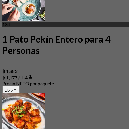
13d
1 Pato Pekín Entero para 4
Personas
฿ 1.883
฿ 1,177 / 1-4
Precio NETO por paquete
Libro