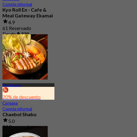
Comida informal
Kyo Roll En - Cafe &
Meal Gateway Ekamai
4.9
61 Reservado
Desde
฿ 330
Phra Khanong
20% de descuento
Coreana
Comida informal
Chaebol Shabu
5.0
93 Reservado
Desde
฿ 235