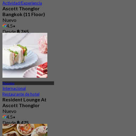
Actividad/Experiencia
Ascott Thonglor
Bangkok (11 Floor)
Nuevo
4.5
Desde
฿ 765
Thonglor
Internacional
Restaurante de hotel
Resident Lounge At
Ascott Thonglor
Nuevo
4.5
Desde
฿ 475