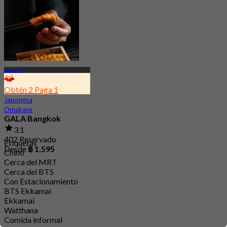
Rama 4
Obtén 2 Paga 1
Japonesa
Omakase
GALA Bangkok
3.1
402 Reservado
Etiquetas
Desde
฿ 1,595
Chino
Cerca del MRT
Cerca del BTS
Con Estacionamiento
BTS Ekkamai
Ekkamai
Watthana
Comida informal