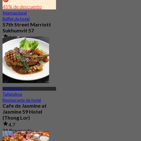
45% de descuento
Internacional
Buffet de hotel
57th Street Marriott
Sukhumvit 57
4.6
16.8K Reservado
Desde
฿ 998
BTS Thong Lor
Tailandesa
Restaurante de hotel
Cafe de Jasmine at
Jasmine 59 Hotel
(Thong Lor)
4.7
21 Reservado
Desde
฿ 453