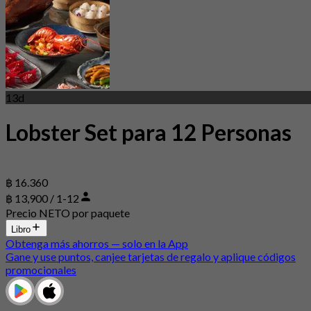
13d
Lobster Set para 12 Personas
฿ 16.360
฿ 13,900 / 1-12
Precio NETO por paquete
Libro
Obtenga más ahorros — solo en la App
Gane y use puntos, canjee tarjetas de regalo y aplique códigos
promocionales