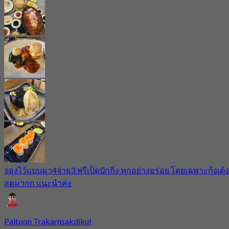
จองไว้แบบมา4จ่าย3 ฟรีเป็ดปักกิ่ง ทุกอย่างอร่อย โดยเฉพาะกุ้งเด้ง
สดมากก แนะนำค่ะ
Paitoon Trakarnsakdikul