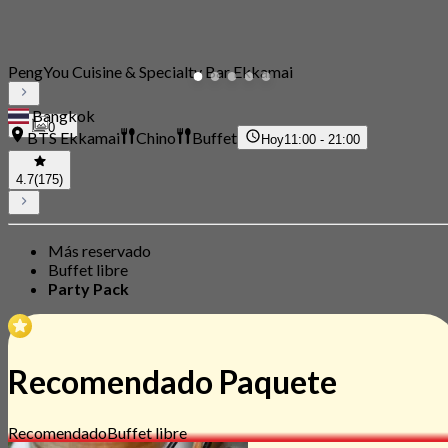
PengYou Cuisine & Specialty Bar Ekkamai
Bangkok
0
BTS Ekkamai
Chino
Buffet
Hoy
11:00 - 21:00
4.7
(175)
Más reservado
Buffet libre
Party Pack
Recomendado Paquete
Recomendado
Buffet libre