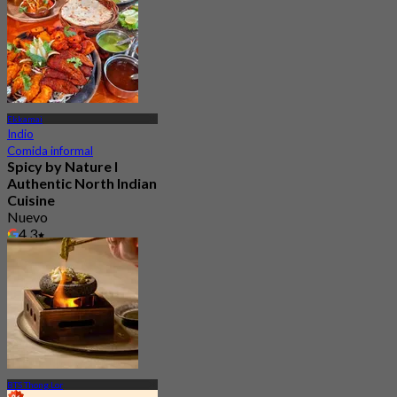
Ekkamai
Indio
Comida informal
Spicy by Nature l
Authentic North Indian
Cuisine
Nuevo
4.3
Desde
฿ 417.5
BTS Thong Lor