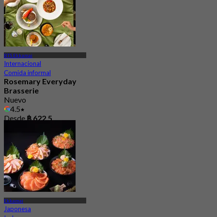
BTS Ekkamai
Internacional
Comida informal
Rosemary Everyday
Brasserie
Nuevo
4.5
Desde
฿ 622.5
Ekkamai
Japonesa