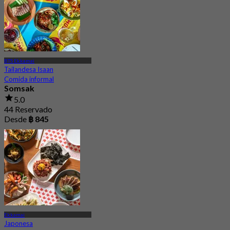
BTS Ekkamai
Tailandesa Isaan
Comida informal
Somsak
5.0
44 Reservado
Desde
฿ 845
Ekkamai
Japonesa