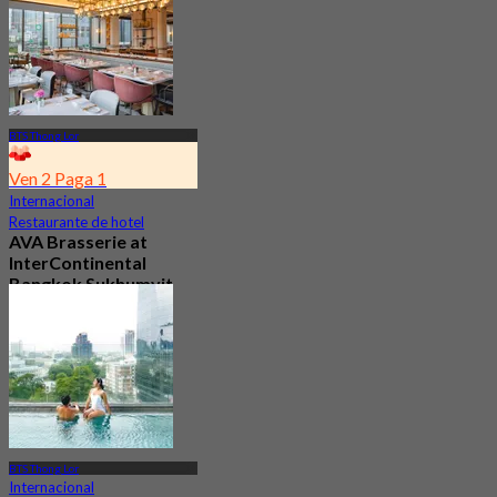
BTS Thong Lor
Ven 2 Paga 1
Internacional
Restaurante de hotel
AVA Brasserie at
InterContinental
Bangkok Sukhumvit
4.7
4.1K Reservado
Desde
฿ 525
BTS Thong Lor
Internacional