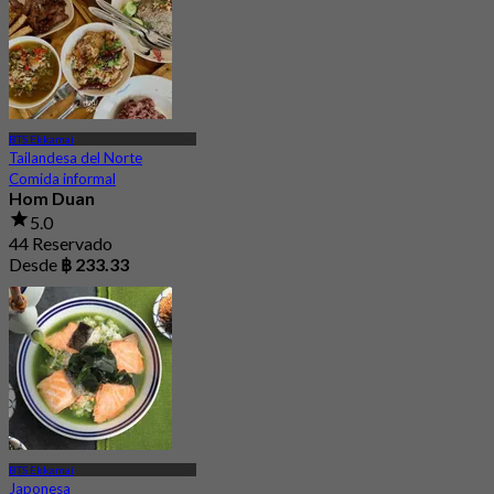
BTS Ekkamai
Tailandesa del Norte
Comida informal
Hom Duan
5.0
44 Reservado
Desde
฿ 233.33
BTS Ekkamai
Japonesa