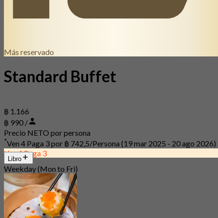
Más reservado
Standard Buffet
฿ 1.166
฿ 990 /
Precio NETO por persona
*
Ven 4 Paga 3 por
฿ 742,5/Persona
(19 mar 2025 - 20 ago 2026)
Ven 4 Paga 3
Libro
Weekday (Mon to Fri)