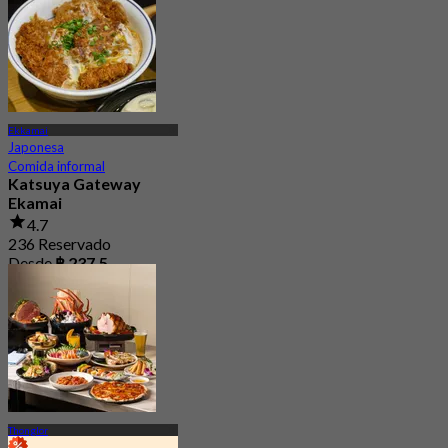
Ekkamai
Japonesa
Comida informal
Katsuya Gateway
Ekamai
4.7
236 Reservado
Desde
฿ 237.5
Thonglor