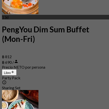
13d
PengYou Dim Sum Buffet
(Mon-Fri)
฿ 812
฿ 690 /
Precio NETO por persona
Libro
Party Pack
Sharing Set