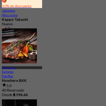
10% de descuento
Japonesa
Alta cocina
Kappo Takashi
Nuevo
5.0
Desde
฿ 4,767
BTS Ekkamai
Europea
Pub/Bar
Nowhere BKK
5.0
40 Reservado
Desde
฿ 596.66