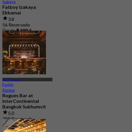
Izakaya
Fatboy Izakaya
Ekkamai
3.8
56 Reservado
Desde
฿ 999.5
BTS Thong Lor
Fusión
Azotea
Rogues Bar at
InterContinental
Bangkok Sukhumvit
5.0
289 Reservado
Desde
฿ 395