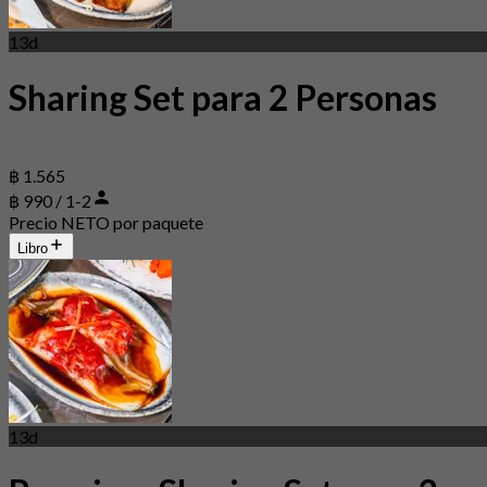
13d
Sharing Set para 2 Personas
฿ 1.565
฿ 990 / 1-2
Precio NETO por paquete
Libro
13d