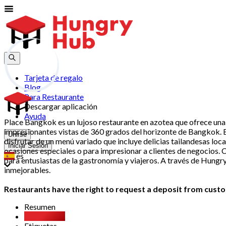
Tarjeta de regalo
Blog
Para Restaurante
Descargar aplicación
Ayuda
Place Bangkok es un lujoso restaurante en azotea que ofrece una 
impresionantes vistas de 360 grados del horizonte de Bangkok. E
Unirse
disfrutar de un menú variado que incluye delicias tailandesas loc
Iniciar Sesión
ocasiones especiales o para impresionar a clientes de negocios. 
es
para entusiastas de la gastronomía y viajeros. A través de Hung
inmejorables.
Restaurants have the right to request a deposit from custom
Resumen
Party Pack
Etiquetas