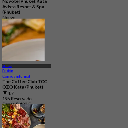
Novotel Phuket Kata
Avista Resort & Spa
(Phuket)
Nuevo
4.9
Desde
฿ 2,250
Phuket
Fusión
Comida informal
The Coffee Club TCC
OZO Kata (Phuket)
4.7
196 Reservado
Desde
฿ 422.5