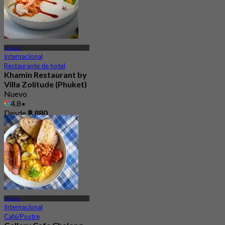
Phuket
Internacional
Restaurante de hotel
Khamin Restaurant by
Villa Zolitude (Phuket)
Nuevo
4.8
Desde
฿ 880
Phuket
Internacional
Café/Postre