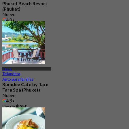
Phuket Beach Resort
(Phuket)
Nuevo
4.8
Desde
฿ 890
Phuket
Tailandesa
Apto para familias
Romdee Cafe by Tarn
Tara Spa (Phuket)
Nuevo
4.9
Desde
฿ 350