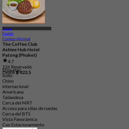
Phuket
Fusión
Comida informal
The Coffee Club
Ashlee Hub Hotel
Patong (Phuket)
4.7
126 Reservado
Etiquetas
Desde
฿ 422.5
Indio
Chino
Internacional
Americana
Tailandesa
Cerca del MRT
Acceso para sillas de ruedas
Cerca del BTS
Vista Panorámica
Con Estacionamiento