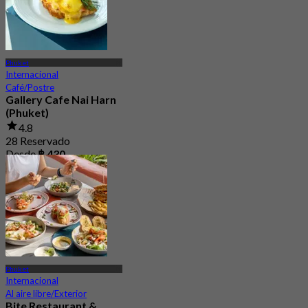
Phuket
Internacional
Café/Postre
Gallery Cafe Nai Harn
(Phuket)
4.8
28 Reservado
Desde
฿ 430
Phuket
Internacional
Al aire libre/Exterior
Bite Restaurant &