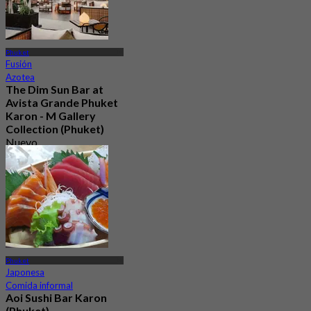
Phuket
Fusión
Azotea
The Dim Sun Bar at
Avista Grande Phuket
Karon - M Gallery
Collection (Phuket)
Nuevo
5.0
Desde
฿ 1,299
Phuket
Japonesa
Comida informal
Aoi Sushi Bar Karon
(Phuket)