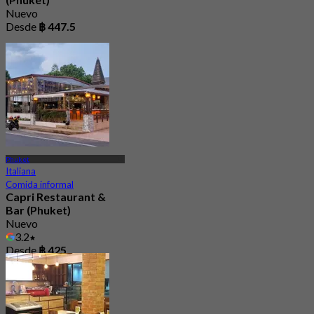
Nuevo
Desde
฿ 447.5
Phuket
Italiana
Comida informal
Capri Restaurant &
Bar (Phuket)
Nuevo
3.2
Desde
฿ 425