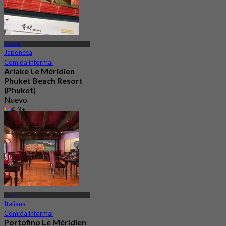
Phuket
Japonesa
Comida informal
Ariake Le Méridien
Phuket Beach Resort
(Phuket)
Nuevo
4.3
Desde
฿ 890
Phuket
Italiana
Comida informal
Portofino Le Méridien