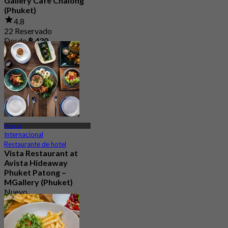
Gallery Cafe Chalong
(Phuket)
4.8
22 Reservado
Desde
฿ 430
Phuket
Internacional
Restaurante de hotel
Vista Restaurant at
Avista Hideaway
Phuket Patong –
MGallery (Phuket)
Nuevo
Desde
฿ 750