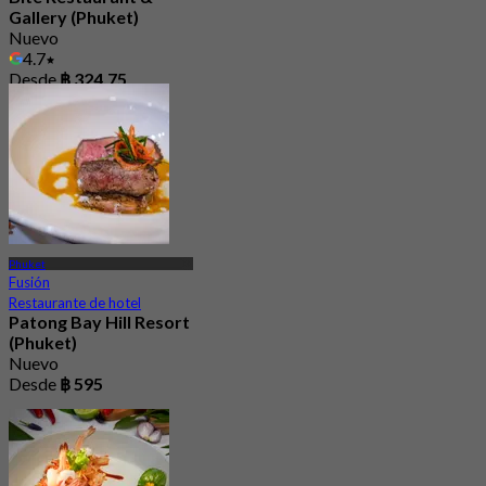
Gallery (Phuket)
Nuevo
4.7
Desde
฿ 324.75
Phuket
Fusión
Restaurante de hotel
Patong Bay Hill Resort
(Phuket)
Nuevo
Desde
฿ 595