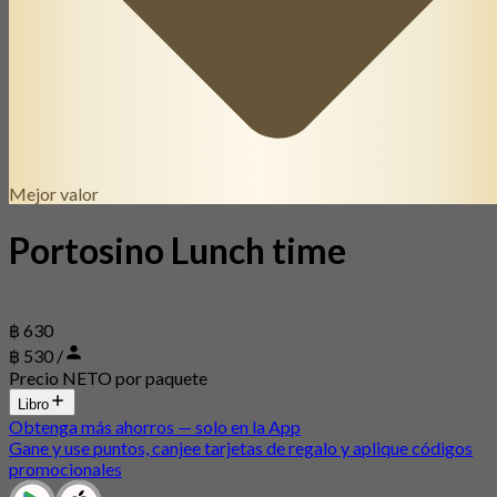
Mejor valor
Portosino Lunch time
฿ 630
฿ 530 /
Precio NETO por paquete
Libro
Obtenga más ahorros — solo en la App
Gane y use puntos, canjee tarjetas de regalo y aplique códigos
promocionales