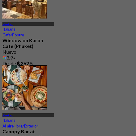
Phuket
Italiana
Café/Postre
Window on Karon
Cafe (Phuket)
Nuevo
3.9
Desde
฿ 362.5
Phuket
Italiana
Al aire libre/Exterior
Canopy Bar at