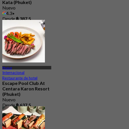
Kata (Phuket)
Nuevo
4.3
Desde
฿ 387.5
Phuket
Internacional
Restaurante de hotel
Escape Pool Club At
Centara Karon Resort
(Phuket)
Nuevo
Desde
฿ 637.5