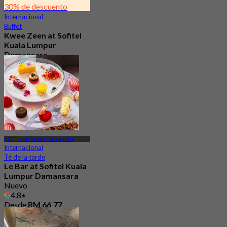
30% de descuento
Internacional
Buffet
Kwee Zeen at Sofitel
Kuala Lumpur
Damansara
3.9
486 Reservado
Desde
RM 80.15
MRT Pusat Bandar Damansara
Internacional
Té de la tarde
Le Bar at Sofitel Kuala
Lumpur Damansara
Nuevo
4.8
Desde
RM 66.77