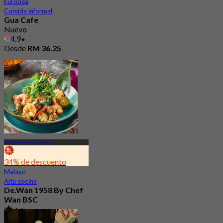
Europea
Comida informal
Gua Cafe
Nuevo
4.9
Desde
RM 36.25
Wilayah Persekutuan
34% de descuento
Malayo
Alta cocina
De.Wan 1958 By Chef
Wan BSC
4.6
258 Reservado