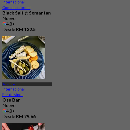
Internacional
Comida informal
Black Salt @ Semantan
Nuevo
4.8
Desde
RM 132.5
Segambut
Internacional
Bar de vinos
Osu Bar
Nuevo
4.8
Desde
RM 79.66