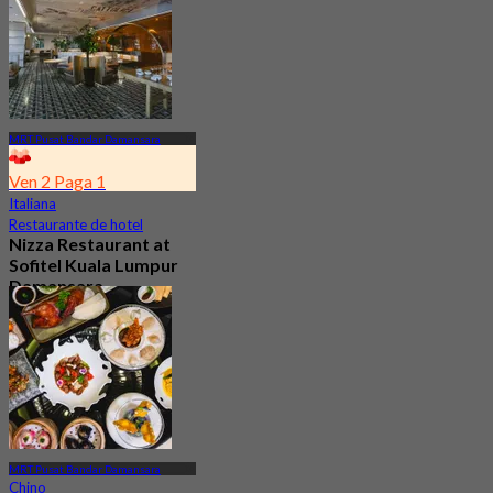
MRT Pusat Bandar Damansara
Ven 2 Paga 1
Italiana
Restaurante de hotel
Nizza Restaurant at
Sofitel Kuala Lumpur
Damansara
4.0
149 Reservado
Desde
RM 89.04
MRT Pusat Bandar Damansara
Chino