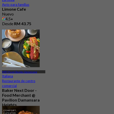
Apto para familias
Limone Cafe
Nuevo
4.5
Desde
RM 43.75
MRT Pusat Bandar Damansara
Italiana
Restaurante de centro
comercial
Baker Next Door -
Food Merchant @
Pavilion Damansara
Heights
Nuevo