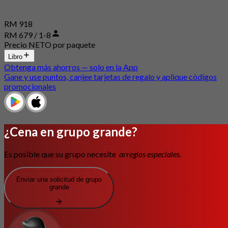
RM 918
RM 679 / 1-8
Precio NETO por paquete
Libro
Obtenga más ahorros — solo en la App
Gane y use puntos, canjee tarjetas de regalo y aplique códigos
promocionales
¿Cena en grupo grande?
Es posible que su grupo necesite
arreglos especiales.
Enviar una solicitud de grupo
grande