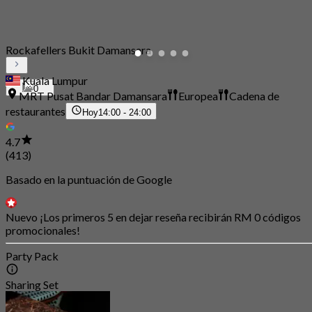
Rockafellers Bukit Damansara
Kuala Lumpur
0
MRT Pusat Bandar Damansara
Europea
Cadena de
restaurantes
Hoy
14:00 - 24:00
4.7
(413)
Basado en la puntuación de Google
Nuevo ¡Los primeros 5 en dejar reseña recibirán RM 0 códigos
promocionales!
Party Pack
Sharing Set