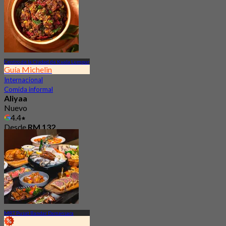
Centro de la Ciudad de Kuala Lumpur
Guía Michelin
Internacional
Comida informal
Aliyaa
Nuevo
4.4
Desde
RM 132
MRT Pusat Bandar Damansara