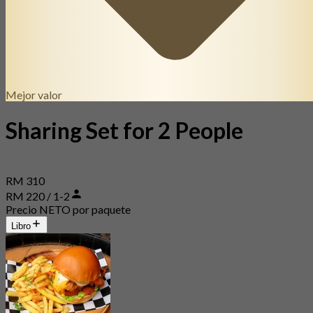
Mejor valor
Sharing Set for 2 People
RM 310
RM 220 / 1-2
Precio NETO por paquete
Libro