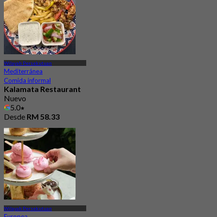
Wilayah Persekutuan
Mediterránea
Comida informal
Kalamata Restaurant
Nuevo
5.0
Desde
RM 58.33
Wilayah Persekutuan
Europea