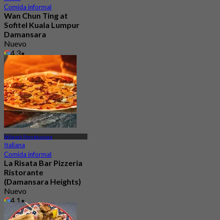
Comida informal
Wan Chun Ting at
Sofitel Kuala Lumpur
Damansara
Nuevo
4.3
Desde
RM 69.33
Wilayah Persekutuan
Italiana
Comida informal
La Risata Bar Pizzeria
Ristorante
(Damansara Heights)
Nuevo
4.1
Desde
RM 56.66