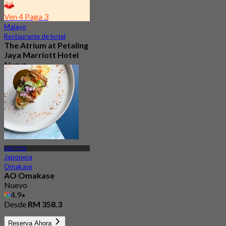
Ven 4 Paga 3
Malayo
Restaurante de hotel
The Atrium at Petaling
Jaya Marriott Hotel
Nuevo
Desde
RM 98
MRT TTDI
Japonesa
Omakase
AO Omakase
Nuevo
4.9
Desde
RM 358.3
Reserva Ahora