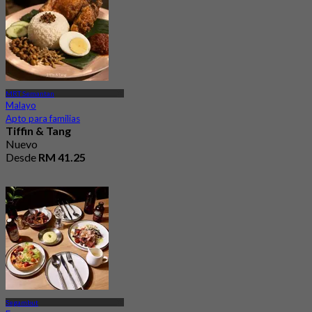
4.4
Desde
RM 41.25
MRT Semantan
Malayo
Apto para familias
Tiffin & Tang
Nuevo
Desde
RM 41.25
Segambut