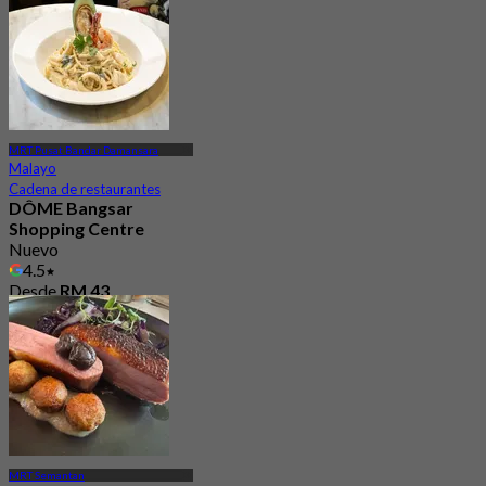
Desde
RM 92.5
MRT Pusat Bandar Damansara
Malayo
Cadena de restaurantes
DÔME Bangsar
Shopping Centre
Nuevo
4.5
Desde
RM 43
MRT Semantan