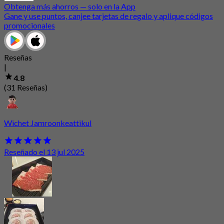
Obtenga más ahorros — solo en la App
Gane y use puntos, canjee tarjetas de regalo y aplique códigos
promocionales
Reseñas
|
4.8
(31 Reseñas)
Wichet Jamroonkeattikul
Reseñado el 13 jul 2025