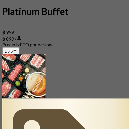
Platinum Buffet
฿ 999
฿ 899 /
Precio NETO por persona
Libro