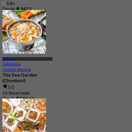
4.8
Desde
฿ 347.5
Chonburi
Tailandesa
Comida informal
The Sea Garden
(Chonburi)
5.0
16 Reservado
Desde
฿ 506.66