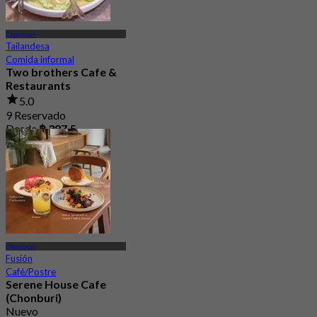
Chonburi
Tailandesa
Comida informal
Two brothers Cafe &
Restaurants
5.0
9 Reservado
Desde
฿ 387.5
Chonburi
Fusión
Café/Postre
Serene House Cafe
(Chonburi)
Nuevo