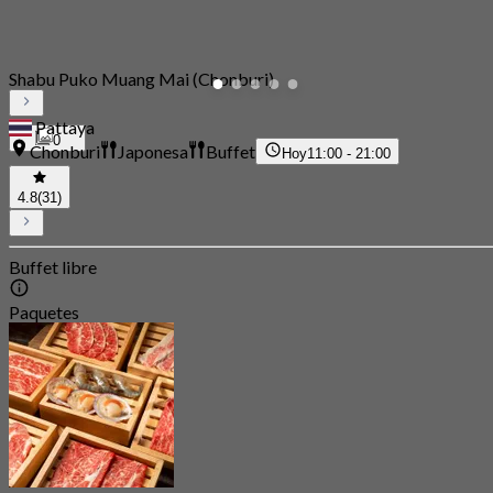
Shabu Puko Muang Mai (Chonburi)
Pattaya
0
Chonburi
Japonesa
Buffet
Hoy
11:00 - 21:00
4.8
(31)
Buffet libre
Paquetes