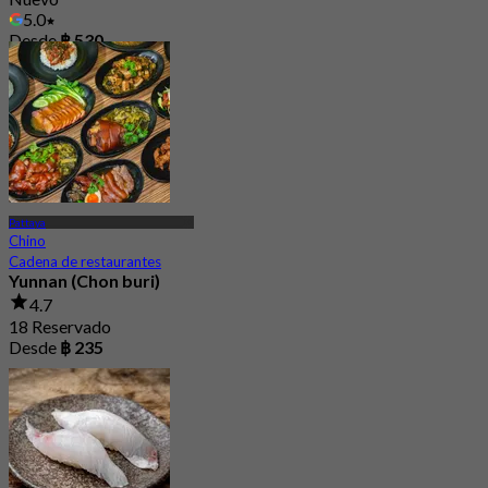
5.0
Desde
฿ 530
Pattaya
Chino
Cadena de restaurantes
Yunnan (Chon buri)
4.7
18 Reservado
Desde
฿ 235