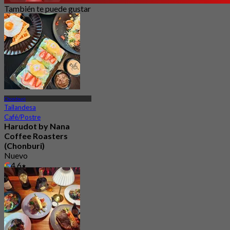
También te puede gustar
Chonburi
Tailandesa
Café/Postre
Harudot by Nana
Coffee Roasters
(Chonburi)
Nuevo
4.6
Desde
฿ 263.33