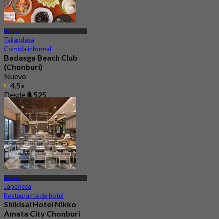
Pattaya
Tailandesa
Comida informal
Badasga Beach Club
(Chonburi)
Nuevo
4.5
Desde
฿ 525
Pattaya
Japonesa
Restaurante de hotel
Shikisai Hotel Nikko
Amata City Chonburi