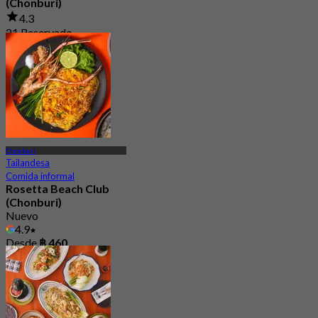
(Chonburi)
4.3
21 Reservado
Desde
฿ 186.66
Chonburi
Tailandesa
Comida informal
Rosetta Beach Club
(Chonburi)
Nuevo
4.9
Desde
฿ 460