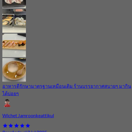
อาหารดีรักษามาตรฐานเหมือนเดิม ร้านบรรยากาศสบายๆ มากิน
ได้บ่อยๆ
Wichet Jamroonkeattikul