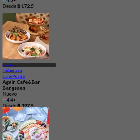
Desde
฿ 172.5
Chonburi
Tailandesa
Café/Postre
Again Cafe&Bar
Bangsaen
Nuevo
4.4
Desde
฿ 397.5