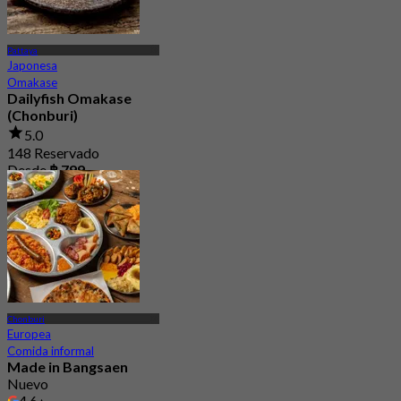
Pattaya
Japonesa
Omakase
Dailyfish Omakase
(Chonburi)
5.0
148 Reservado
Desde
฿ 799
Chonburi
Europea
Comida informal
Made in Bangsaen
Nuevo
4.6