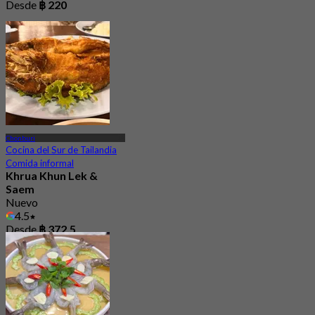
Desde
฿ 220
Chonburi
Cocina del Sur de Tailandia
Comida informal
Khrua Khun Lek &
Saem
Nuevo
4.5
Desde
฿ 372.5