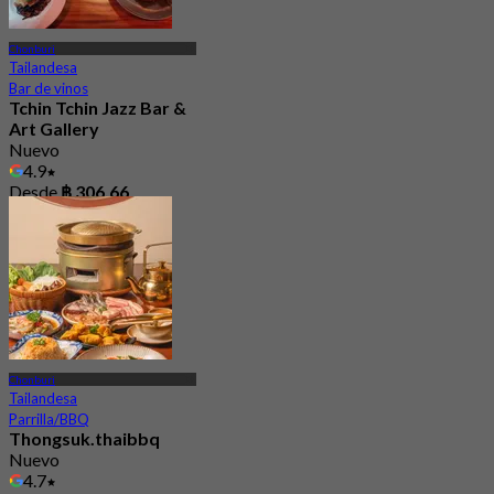
Chonburi
Tailandesa
Bar de vinos
Tchin Tchin Jazz Bar &
Art Gallery
Nuevo
4.9
Desde
฿ 306.66
Chonburi
Tailandesa
Parrilla/BBQ
Thongsuk.thaibbq
Nuevo
4.7