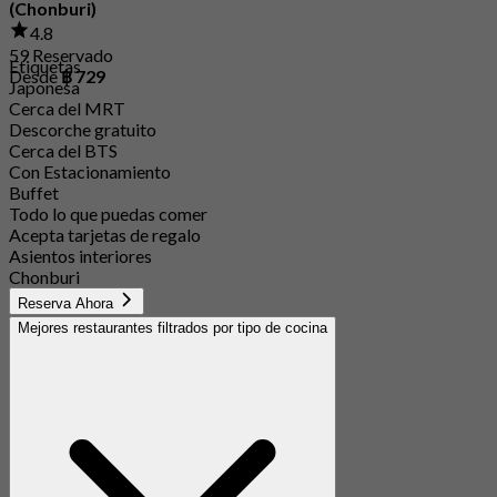
(Chonburi)
4.8
59 Reservado
Etiquetas
Desde
฿ 729
Japonesa
Cerca del MRT
Descorche gratuito
Cerca del BTS
Con Estacionamiento
Buffet
Todo lo que puedas comer
Acepta tarjetas de regalo
Asientos interiores
Chonburi
Reserva Ahora
Mejores restaurantes filtrados por tipo de cocina