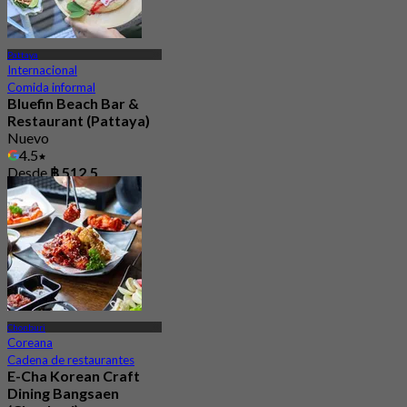
Pattaya
Internacional
Comida informal
Bluefin Beach Bar &
Restaurant (Pattaya)
Nuevo
4.5
Desde
฿ 512.5
Chonburi
Coreana
Cadena de restaurantes
E-Cha Korean Craft
Dining Bangsaen