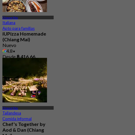
Chiang Mai
Italiana
Apto para familias
iUPizza Homemade
(Chiang Mai)
Nuevo
4.8
Desde
฿ 416.66
Chiang Mai
Tailandesa
Comida informal
Chef's Together by
Aod & Dan (Chiang