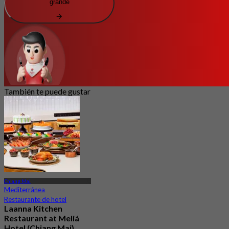
grande
También te puede gustar
Chiang Mai
Mediterránea
Restaurante de hotel
Laanna Kitchen
Restaurant at Meliá
Hotel (Chiang Mai)