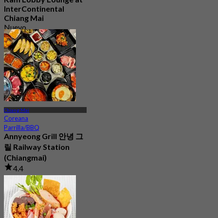
InterContinental
Chiang Mai
Nuevo
4.9
Desde
฿ 625
Chiang Mai
Coreana
Parrilla/BBQ
Annyeong Grill 안녕 그
릴 Railway Station
(Chiangmai)
4.4
188 Reservado
Desde
฿ 349