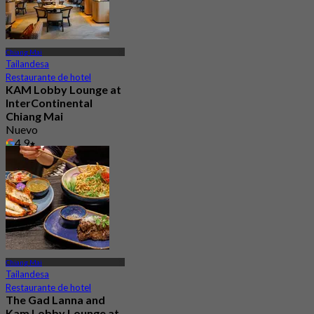
Chiang Mai
Tailandesa
Restaurante de hotel
KAM Lobby Lounge at
InterContinental
Chiang Mai
Nuevo
4.9
Desde
฿ 625
Chiang Mai
Tailandesa
Restaurante de hotel
The Gad Lanna and
Kam Lobby Lounge at