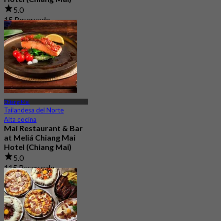
5.0
15 Reservado
Desde
฿ 799
Chiang Mai
Tailandesa del Norte
Alta cocina
Mai Restaurant & Bar
at Meliá Chiang Mai
Hotel (Chiang Mai)
5.0
115 Reservado
Desde
฿ 425