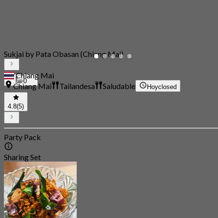
Sukjai by Pata Obasan (Chiang Mai)
Chiang Mai
0
Chiang Mai
Tailandesa
Saludable
Hoy
closed
4.8
(5)
Party Pack
Sharing Set