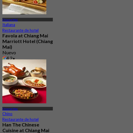
Chiang Mai
Italiana
Restaurante de hotel
Favola at Chiang Mai
Marriott Hotel (Chiang
Mai)
Nuevo
4.2
Desde
฿ 1,590
Chiang Mai
Chino
Restaurante de hotel
Han The Chinese
Cuisine at Chiang Mai