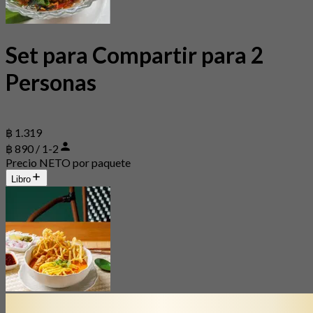
Set para Compartir para 2
Personas
฿ 1.319
฿ 890 / 1-2
Precio NETO por paquete
Libro