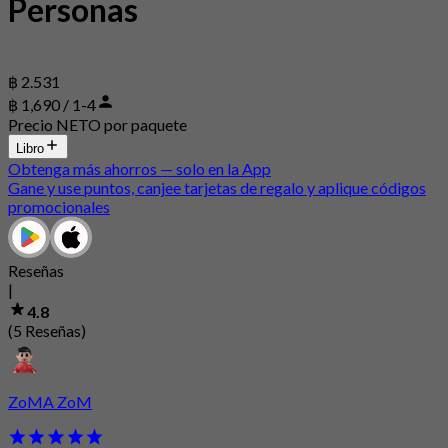
Personas
฿ 2.531
฿ 1,690 / 1-4
Precio NETO por paquete
Libro
Obtenga más ahorros — solo en la App
Gane y use puntos, canjee tarjetas de regalo y aplique códigos
promocionales
Reseñas
|
4.8
(5 Reseñas)
ZoMA ZoM