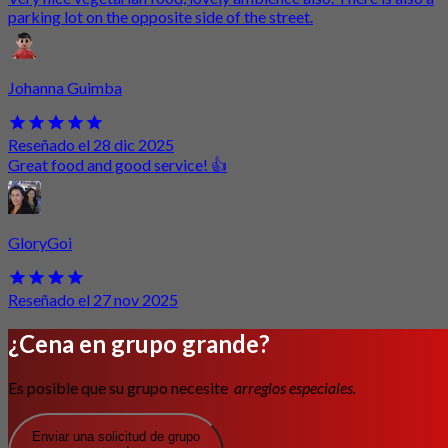
parking lot on the opposite side of the street.
Johanna Guimba
Reseñado el 28 dic 2025
Great food and good service! 👍
GloryGoi
Reseñado el 27 nov 2025
¿Cena en grupo grande?
Es posible que su grupo necesite
arreglos especiales.
Enviar una solicitud de grupo