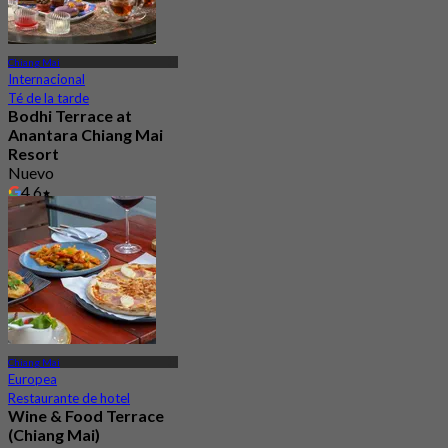
Chiang Mai
Internacional
Té de la tarde
Bodhi Terrace at
Anantara Chiang Mai
Resort
Nuevo
4.6
Desde
฿ 1,056.5
Chiang Mai
Europea
Restaurante de hotel
Wine & Food Terrace
(Chiang Mai)