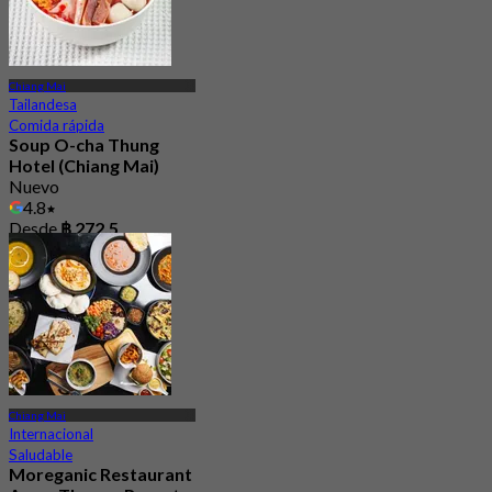
Chiang Mai
Tailandesa
Comida rápida
Soup O-cha Thung
Hotel (Chiang Mai)
Nuevo
4.8
Desde
฿ 272.5
Chiang Mai
Internacional
Saludable
Moreganic Restaurant