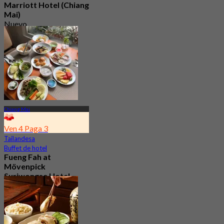
Marriott Hotel (Chiang
Mai)
Nuevo
4.4
Desde
฿ 297.5
Chiang Mai
Ven 4 Paga 3
Tailandesa
Buffet de hotel
Fueng Fah at
Mövenpick
Suriwongse Hotel
(Chiang Mai)
4.4
128 Reservado
Desde
฿ 262.5