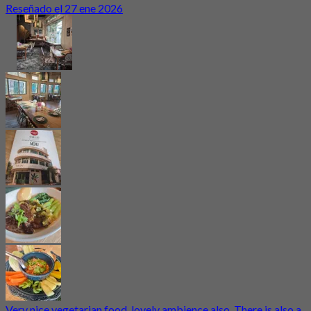
Reseñado el 27 ene 2026
Very nice vegetarian food, lovely ambience also. There is also a