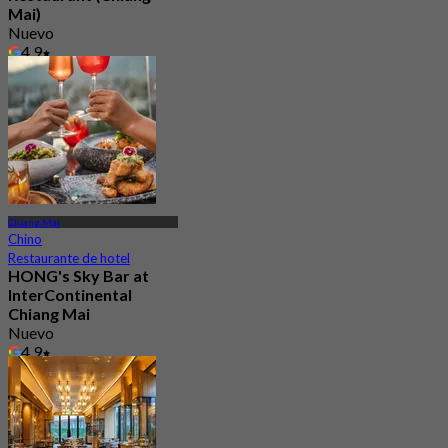
Mai)
Nuevo
4.9
Desde
฿ 944
Chiang Mai
Chino
Restaurante de hotel
HONG's Sky Bar at
InterContinental
Chiang Mai
Nuevo
4.9
Desde
฿ 337.5