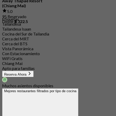
Away Thapae Resort
(Chiang Mai)
5.0
95 Reservado
Etiquetas
Desde
฿ 322.5
Tailandesa
Tailandesa Isaan
Cocina del Sur de Tailandia
Cerca del MRT
Cerca del BTS
Vista Panorámica
Con Estacionamiento
WiFi Gratis
Chiang Mai
Apto para familias
Reserva Ahora
Muchos asientos disponibles
Mejores restaurantes filtrados por tipo de cocina