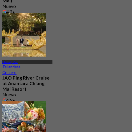
Mai)
Nuevo
4.2
Desde
฿ 516.66
Chiang Mai
Tailandesa
Crucero
JAO Ping River Cruise
at Anantara Chiang
Mai Resort
Nuevo
4.9
Desde
฿ 1,168.5