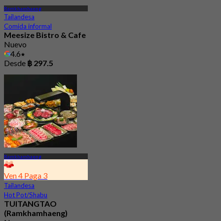
Ramkhamhaeng
Tailandesa
Comida informal
Meesize Bistro & Cafe
Nuevo
4.6
Desde
฿ 297.5
Ramkhamhaeng
Ven 4 Paga 3
Tailandesa
Hot Pot/Shabu
TUITANGTAO
(Ramkhamhaeng)