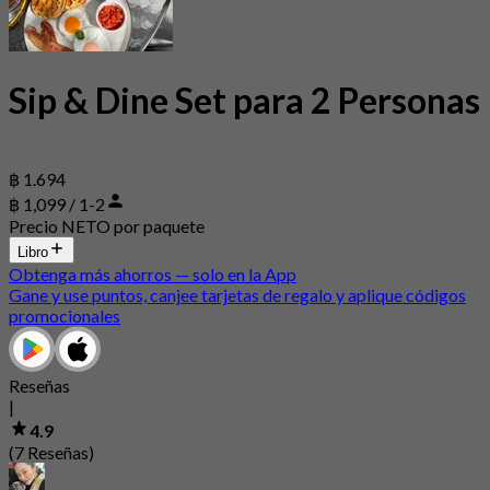
Sip & Dine Set para 2 Personas
฿ 1.694
฿ 1,099 / 1-2
Precio NETO por paquete
Libro
Obtenga más ahorros — solo en la App
Gane y use puntos, canjee tarjetas de regalo y aplique códigos
promocionales
Reseñas
|
4.9
(7 Reseñas)