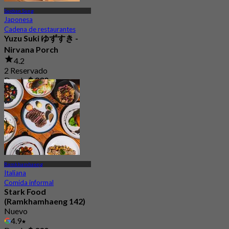
Saphan Sung
Japonesa
Cadena de restaurantes
Yuzu Suki ゆずすき -
Nirvana Porch
4.2
2 Reservado
Desde
฿ 830
Ramkhamhaeng
Italiana
Comida informal
Stark Food
(Ramkhamhaeng 142)
Nuevo
4.9