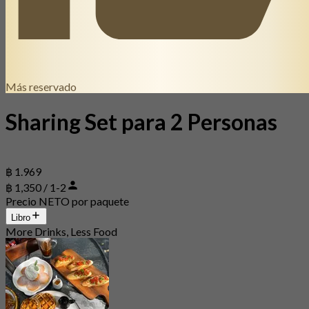
Más reservado
Sharing Set para 2 Personas
฿ 1.969
฿ 1,350 / 1-2
Precio NETO por paquete
Libro
More Drinks, Less Food