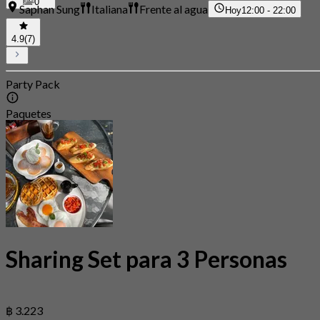
0
Saphan Sung
Italiana
Frente al agua
Hoy
12:00 - 22:00
4.9
(7)
Party Pack
Paquetes
Sharing Set para 3 Personas
฿ 3.223