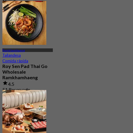
Nuevo
3.1
Desde
฿ 291
Ramkhamhaeng
Tailandesa
Comida rápida
Roy Sen Pad Thai Go
Wholesale
Ramkhamhaeng
4.5
51 Reservado
Desde
฿ 160