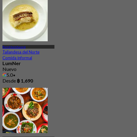
Ramkhamhaeng
Tailandesa del Norte
Comida informal
LumNer
Nuevo
5.0
Desde
฿ 1,690