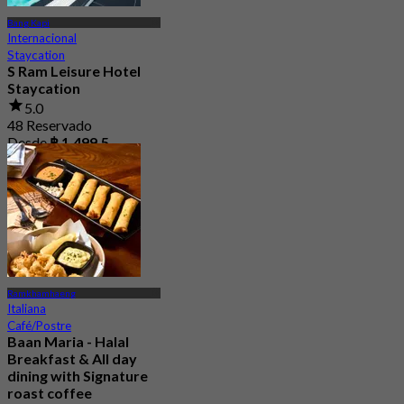
Bang Kapi
Internacional
Staycation
S Ram Leisure Hotel
Staycation
5.0
48 Reservado
Desde
฿ 1,499.5
Ramkhamhaeng
Italiana
Café/Postre
Baan Maria - Halal
Breakfast & All day
dining with Signature
roast coffee