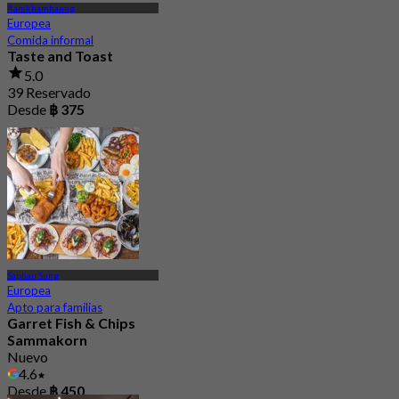
Ramkhamhaeng
Europea
Comida informal
Taste and Toast
5.0
39 Reservado
Desde
฿ 375
Saphan Sung
Europea
Apto para familias
Garret Fish & Chips
Sammakorn
Nuevo
4.6
Desde
฿ 450