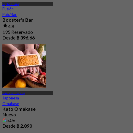
Saphan Sung
Fusión
Pub/Bar
Booster's Bar
4.8
195 Reservado
Desde
฿ 396.66
Ramkhamhaeng
Japonesa
Omakase
Kato Omakase
Nuevo
5.0
Desde
฿ 2,890