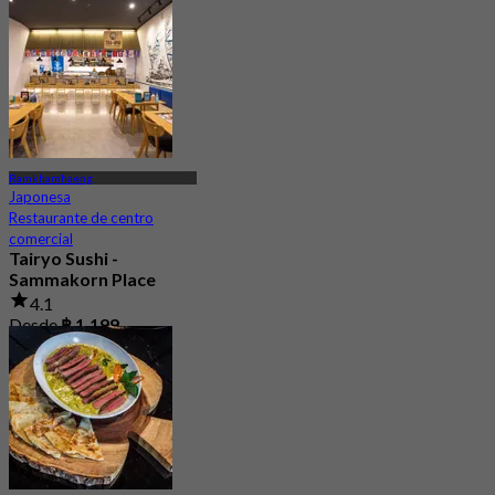
Ramkhamhaeng
Japonesa
Restaurante de centro
comercial
Tairyo Sushi -
Sammakorn Place
4.1
Desde
฿ 1,199