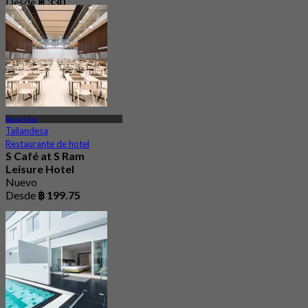
Desde
฿ 330
Bang Kapi
Tailandesa
Restaurante de hotel
S Café at S Ram
Leisure Hotel
Nuevo
Desde
฿ 199.75