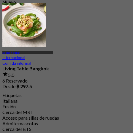
Nuevo
4.8
Desde
฿ 272.5
Saphan Sung
Internacional
Comida informal
Living Table Bangkok
5.0
6 Reservado
Desde
฿ 297.5
Etiquetas
Italiana
Fusión
Cerca del MRT
Acceso para sillas de ruedas
Admite mascotas
Cerca del BTS