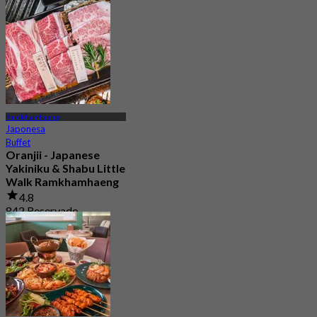
Ramkhamhaeng
Japonesa
Buffet
Oranjii - Japanese
Yakiniku & Shabu Little
Walk Ramkhamhaeng
4.8
842 Reservado
Desde
฿ 332