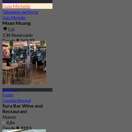
Saphan Sung
Guía Michelin
Tailandesa del Norte
Guía Michelin
Maan Muang
5.0
134 Reservado
Desde
฿ 263.33
Saphan Sung
Fusión
Comida informal
Sura Bar Wine and
Restaurant
Nuevo
4.8
Desde
฿ 322.5