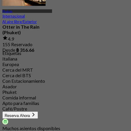
Phuket
Internacional
Al aire libre/Exterior
Otter in The Rain
(Phuket)
4.9
155 Reservado
Desde
฿ 316.66
Etiquetas
Italiana
Europea
Cerca del MRT
Cerca del BTS
Con Estacionamiento
Asador
Phuket
Comida informal
Apto para familias
Café/Postre
Reserva Ahora
Muchos asientos disponibles