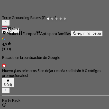
Terre Grounding Eatery (Phuket)
Phuket
0
Phuket
Europea
Apto para familias
Hoy
11:00 - 21:30
4.9
(133)
Basado en la puntuación de Google
Nuevo ¡Los primeros 5 en dejar reseña recibirán ฿ 0 códigos
promocionales!
5.0
(4)
Party Pack