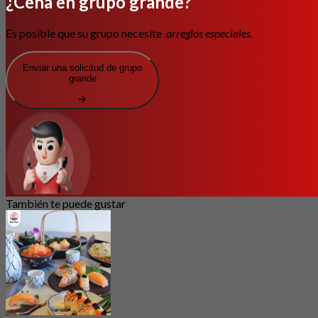
¿Cena en grupo grande?
Es posible que su grupo necesite
arreglos especiales.
Enviar una solicitud de grupo
grande
También te puede gustar