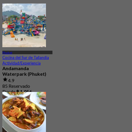
Phuket
Cocina del Sur de Tailandia
Actividad/Experiencia
Andamanda
Waterpark (Phuket)
4.9
85 Reservado
Desde
฿ 1,056