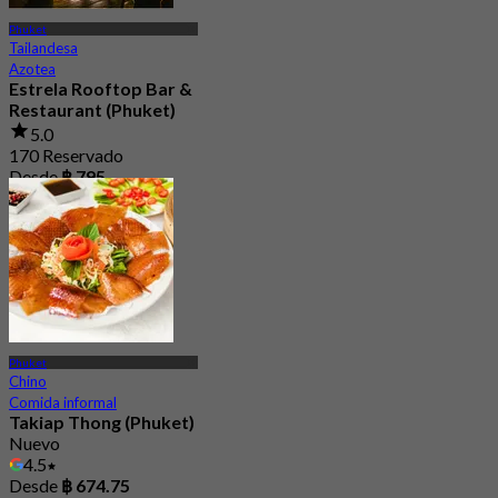
Phuket
Tailandesa
Azotea
Estrela Rooftop Bar &
Restaurant (Phuket)
5.0
170 Reservado
Desde
฿ 795
Phuket
Chino
Comida informal
Takiap Thong (Phuket)
Nuevo
4.5
Desde
฿ 674.75