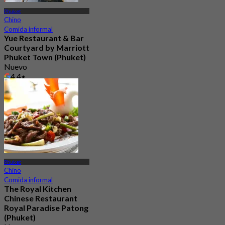
Phuket
Chino
Comida informal
Yue Restaurant & Bar​
Courtyard by Marriott
Phuket Town (Phuket)
Nuevo
4.4
Desde
฿ 595
Phuket
Chino
Comida informal
The Royal Kitchen
Chinese Restaurant
Royal Paradise Patong
(Phuket)