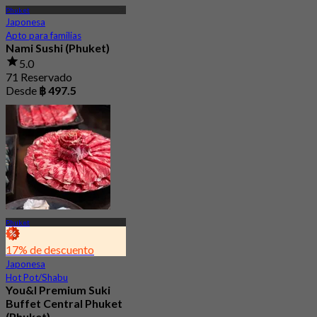
Phuket
Japonesa
Apto para familias
Nami Sushi (Phuket)
5.0
71 Reservado
Desde
฿ 497.5
Phuket
17% de descuento
Japonesa
Hot Pot/Shabu
You&I Premium Suki
Buffet Central Phuket
(Phuket)