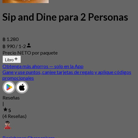
Sip and Dine para 2 Personas
฿ 1.280
฿ 990 / 1-2
Precio NETO por paquete
Libro
Obtenga más ahorros — solo en la App
Gane y use puntos, canjee tarjetas de regalo y aplique códigos
promocionales
Reseñas
|
5
(4 Reseñas)
Borichanan Charoenkarn