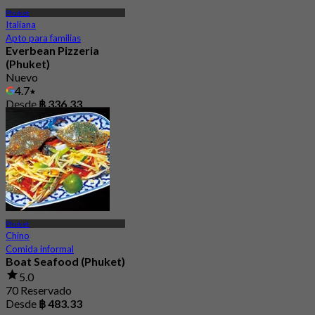
Phuket
Italiana
Apto para familias
Everbean Pizzeria
(Phuket)
Nuevo
4.7
Desde
฿ 336.33
Phuket
Chino
Comida informal
Boat Seafood (Phuket)
5.0
70 Reservado
Desde
฿ 483.33