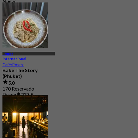
Nuevo
4.1
Desde
฿ 750
Phuket
Internacional
Café/Postre
Bake The Story
(Phuket)
5.0
170 Reservado
Desde
฿ 237.5