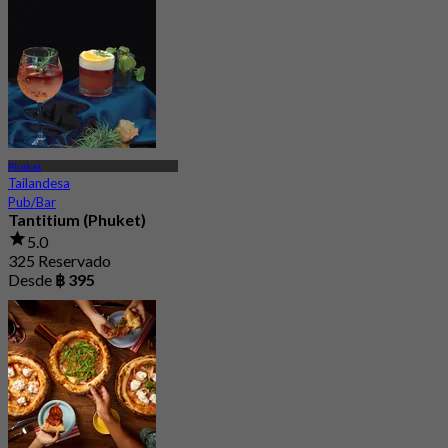
4.7
658 Reservado
Desde
฿ 698
Phuket
Tailandesa
Pub/Bar
Tantitium (Phuket)
5.0
325 Reservado
Desde
฿ 395