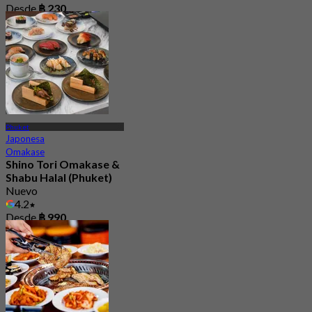
Desde
฿ 230
Phuket
Japonesa
Omakase
Shino Tori Omakase &
Shabu Halal (Phuket)
Nuevo
4.2
Desde
฿ 990