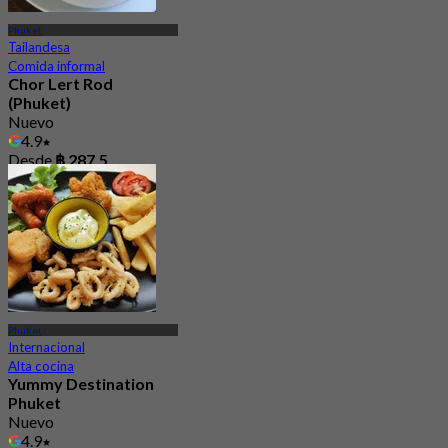
Phuket
Tailandesa
Comida informal
Chor Lert Rod
(Phuket)
Nuevo
4.9
Desde
฿ 287.5
Phuket
Internacional
Alta cocina
Yummy Destination
Phuket
Nuevo
4.9