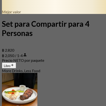
Mejor valor
Set para Compartir para 4
Personas
฿ 2.820
฿ 2,050 / 1-4
Precio NETO por paquete
Libro
More Drinks, Less Food