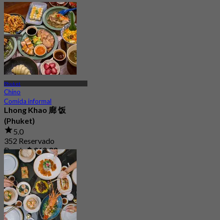
Phuket
Chino
Comida informal
Lhong Khao 廊 饭
(Phuket)
5.0
352 Reservado
Desde
฿ 363.33