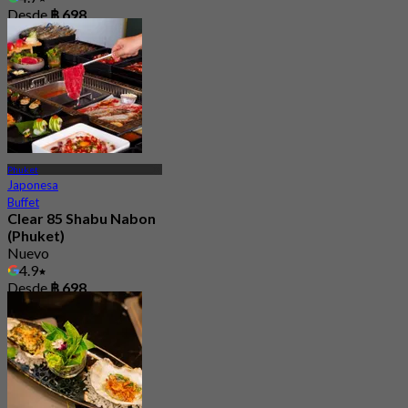
Desde
฿ 698
Phuket
Japonesa
Buffet
Clear 85 Shabu Nabon
(Phuket)
Nuevo
4.9
Desde
฿ 698