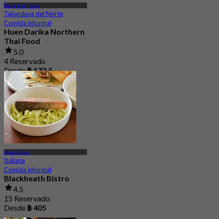
Bang Bua Thong
Tailandesa del Norte
Comida informal
Huen Darika Northern
Thai Food
5.0
4 Reservado
Desde
฿ 172.5
Nonthaburi
Italiana
Comida informal
Blackheath Bistro
4.5
15 Reservado
Desde
฿ 405