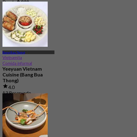
Desde
฿ 830
Bang Bua Thong
Vietnamita
Comida informal
Yeeyuan Vietnam
Cuisine (Bang Bua
Thong)
4.0
13 Reservado
Desde
฿ 212.5