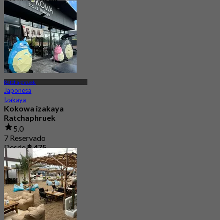
Ratchaphruek
Japonesa
Izakaya
Kokowa izakaya
Ratchaphruek
5.0
7 Reservado
Desde
฿ 475