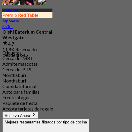
Nonthaburi
Premio Red Table
Japonesa
Buffet
Oishi Eaterium Central
Westgate
4.7
11.8K Reservado
Etiquetas
Desde
฿ 645
Cerca del MRT
Admite mascotas
Cerca del BTS
Nonthaburi
Nonthaburi
Comida informal
Apto para familias
Frente al agua
Paquete de fiesta
Acepta tarjetas de regalo
Reserva Ahora
Mejores restaurantes filtrados por tipo de cocina