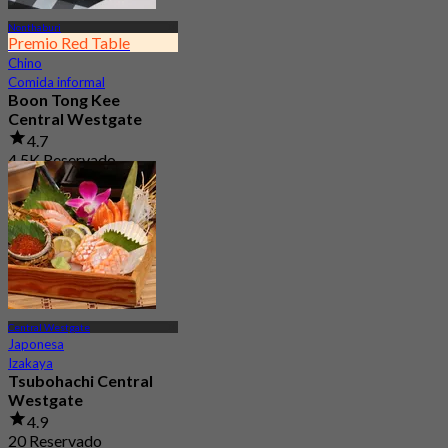
Nonthaburi
Premio Red Table
Chino
Comida informal
Boon Tong Kee
Central Westgate
4.7
4.5K Reservado
Desde
฿ 362.5
Central Westgate
Japonesa
Izakaya
Tsubohachi Central
Westgate
4.9
20 Reservado