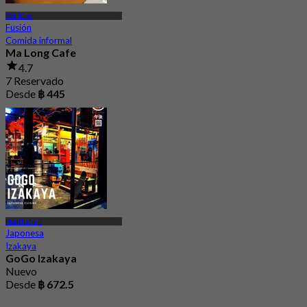
Pak Kret
Fusión
Comida informal
Ma Long Cafe
4.7
7 Reservado
Desde
฿ 445
Nonthaburi
Japonesa
Izakaya
GoGo Izakaya
Nuevo
Desde
฿ 672.5