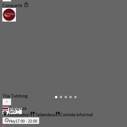
Compartir
Tha Tubtong
Bangkok
0
Nonthaburi
Tailandesa
Comida informal
Hoy
17:00 - 22:00