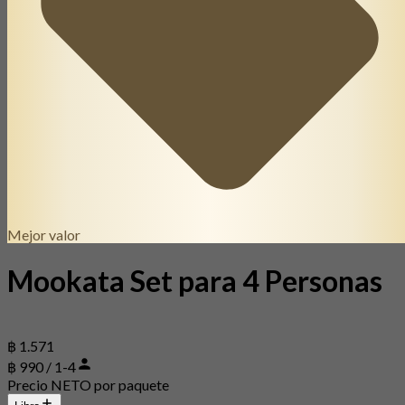
Mejor valor
Mookata Set para 4 Personas
฿ 1.571
฿ 990 / 1-4
Precio NETO por paquete