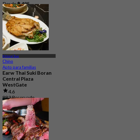
Desde
฿ 495
Khlong Toei
Chino
Apto para familias
Earw Thai Suki Boran
Central Plaza
WestGate
4.6
883 Reservado
Desde
฿ 399.66