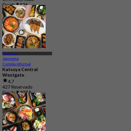
Desde
฿ 526
Nonthaburi
Japonesa
Comida informal
Katsuya Central
Westgate
4.7
427 Reservado
Desde
฿ 237.5