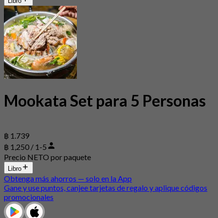
Libro
Mookata Set para 5 Personas
฿ 1.739
฿ 1,250 / 1-5
Precio NETO por paquete
Libro
Obtenga más ahorros — solo en la App
Gane y use puntos, canjee tarjetas de regalo y aplique códigos
promocionales