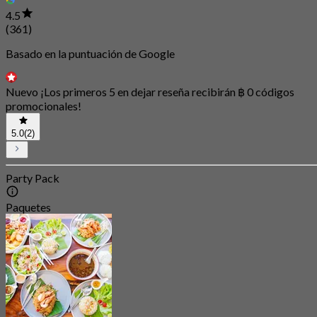
4.5
(361)
Basado en la puntuación de Google
Nuevo ¡Los primeros 5 en dejar reseña recibirán ฿ 0 códigos
promocionales!
5.0
(2)
Party Pack
Paquetes