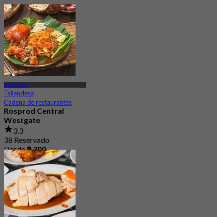
Nonthaburi
Tailandesa
Cadena de restaurantes
Rosprod Central
Westgate
3.3
38 Reservado
Desde
฿ 300