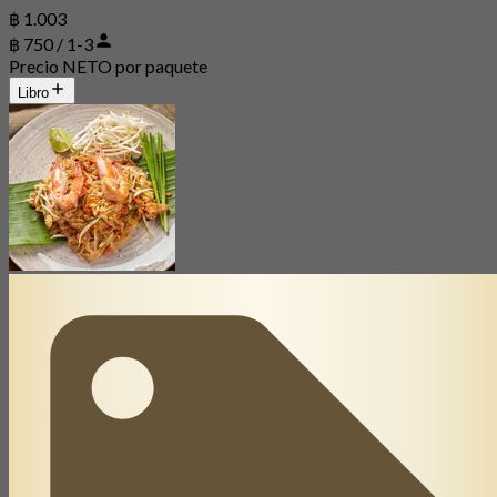
฿ 1.003
฿ 750 / 1-3
Precio NETO por paquete
Libro