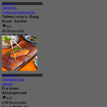
Nonthaburi
Tailandesa
Cadena de restaurantes
Taliew Lotus's : Bang
Kruai - Sai Noi
4.6
46 Reservado
Desde
฿ 224.75
Ratchaphruek
Tailandesa Isaan
Izakaya
Era-Izaan
Ratchaphruek
4.9
698 Reservado
Desde
฿ 316.66