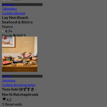
Nonthaburi
Tailandesa
Comida informal
Lay Non Beach
Seafood & Bistro
Nuevo
4.7
Desde
฿ 507.5
Pak Kret
Japonesa
Cadena de restaurantes
Yuzu Suki ゆずすき -
North Ratchaphruek
4.2
1 Reservado