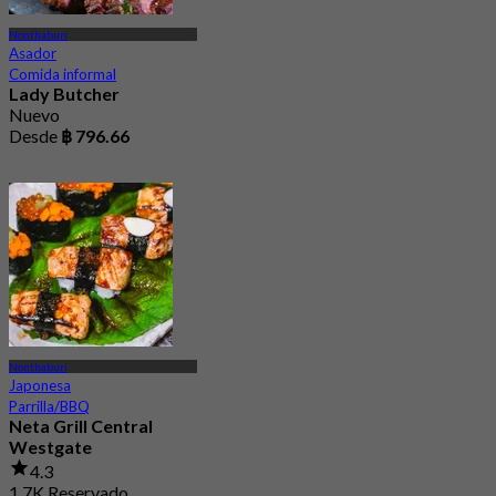
Nonthaburi
Asador
Comida informal
Lady Butcher
Nuevo
Desde
฿ 796.66
Nonthaburi
Japonesa
Parrilla/BBQ
Neta Grill Central
Westgate
4.3
1.7K Reservado