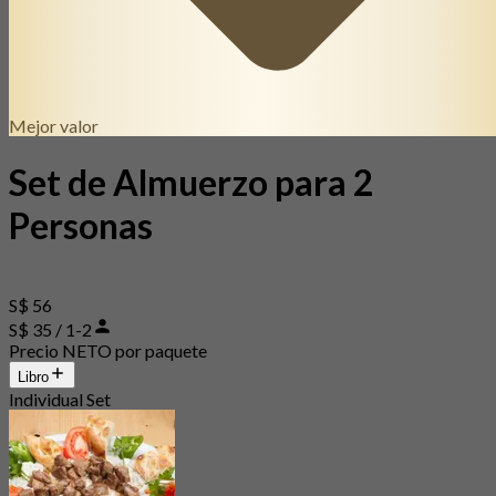
Mejor valor
Set de Almuerzo para 2
Personas
S$ 56
S$ 35 / 1-2
Precio NETO por paquete
Libro
Individual Set