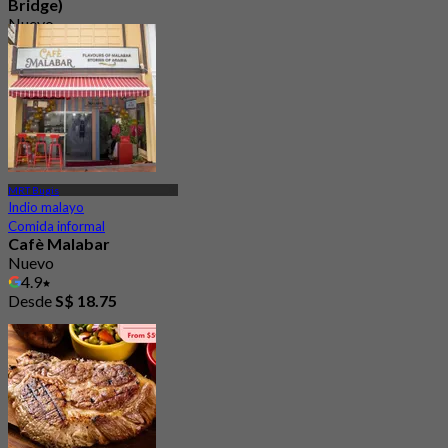
Bridge)
Nuevo
4.8
Desde
S$ 29
MRT Bugis
Indio malayo
Comida informal
Cafè Malabar
Nuevo
4.9
Desde
S$ 18.75