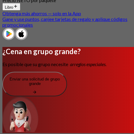
Precio NETO por paquete
Libro
Obtenga más ahorros — solo en la App
Gane y use puntos, canjee tarjetas de regalo y aplique códigos
promocionales
¿Cena en grupo grande?
Es posible que su grupo necesite
arreglos especiales.
Enviar una solicitud de grupo
grande