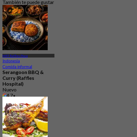
También te puede gustar
MRT Raffles Place
Indonesia
Comida informal
Serangoon BBQ &
Curry (Raffles
Hospital)
Nuevo
4.7
Desde
S$ 16.33