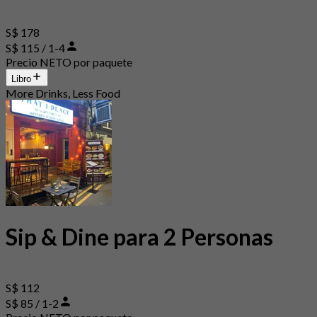
S$ 178
S$ 115 / 1-4
Precio NETO por paquete
Libro
More Drinks, Less Food
Sip & Dine para 2 Personas
S$ 112
S$ 85 / 1-2