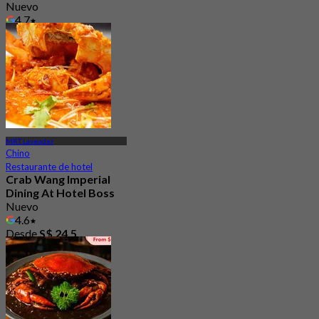
Nuevo
4.7
Desde
S$ 46.66
MRT Lavender
Chino
Restaurante de hotel
Crab Wang Imperial
Dining At Hotel Boss
Nuevo
4.6
Desde
S$ 24.5