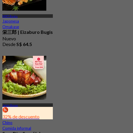
MRT Bugis
Japonesa
Omakase
栄三郎 | Eizaburo Bugis
Nuevo
Desde
S$ 64.5
Jalan Besar
32% de descuento
Chino
Comida informal