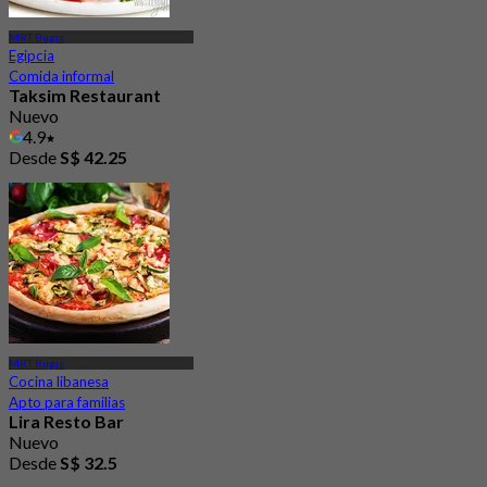
MRT Bugis
Egipcia
Comida informal
Taksim Restaurant
Nuevo
4.9
Desde
S$ 42.25
MRT Bugis
Cocina libanesa
Apto para familias
Lira Resto Bar
Nuevo
Desde
S$ 32.5