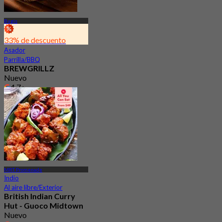
Bugis
33% de descuento
Asador
Parrilla/BBQ
BREWGRILLZ
Nuevo
4.7
Desde
S$ 31.25
MRT Promenade
Indio
Al aire libre/Exterior
British Indian Curry
Hut - Guoco Midtown
Nuevo