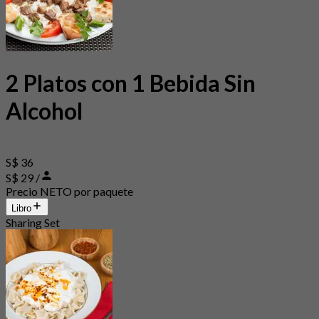
2 Platos con 1 Bebida Sin
Alcohol
S$ 36
S$ 29 /
Precio NETO por paquete
Libro
Sharing Set