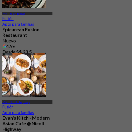
MRT Jalan Besar
Fusión
Apto para familias
Epicurean Fusion
Restaurant
Nuevo
4.9
Desde
S$ 23.5
MRT Nicoll Highway
Fusión
Apto para familias
Evan's Kitch - Modern
Asian Cafe @ Nicoll
Highway