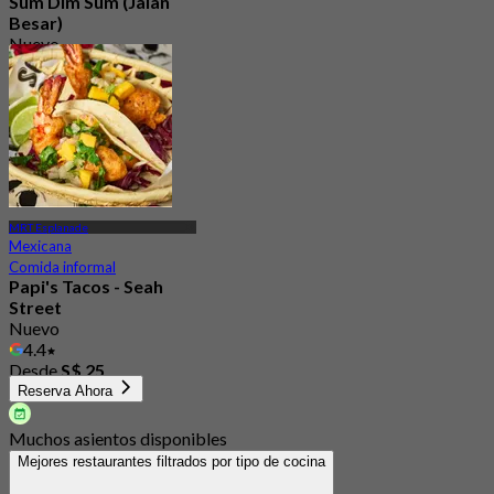
Sum Dim Sum (Jalan
Besar)
Nuevo
4.6
Desde
S$ 31
MRT Esplanade
Mexicana
Comida informal
Papi's Tacos - Seah
Street
Nuevo
4.4
Desde
S$ 25
Reserva Ahora
Muchos asientos disponibles
Mejores restaurantes filtrados por tipo de cocina