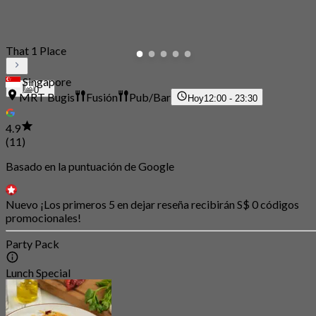
That 1 Place
Singapore
0
MRT Bugis
Fusión
Pub/Bar
Hoy
12:00 - 23:30
4.9
(11)
Basado en la puntuación de Google
Nuevo ¡Los primeros 5 en dejar reseña recibirán S$ 0 códigos
promocionales!
Party Pack
Lunch Special