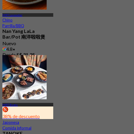
MRT Lavender
Chino
Parrilla/BBQ
Nan Yang LaLa
Bar/Pot 南洋啦啦煲
Nuevo
4.8
Desde
S$ 31.25
MRT Bugis
38% de descuento
Japonesa
Comida informal
TANOKE