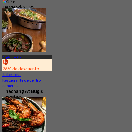
4.7
Desde
S$ 31.25
Bugis Junction
26% de descuento
Tailandesa
Restaurante de centro
comercial
Thachang At Bugis
Junction
3.4
87 Reservado
Desde
S$ 17