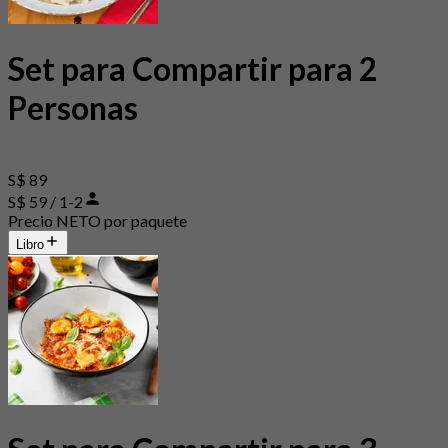
Set para Compartir para 2
Personas
S$ 89
S$ 59 / 1-2
Precio NETO por paquete
Libro