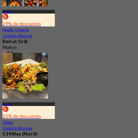
Kallang
29% de descuento
Medio Oriente
Comida informal
Beirut Grill
Nuevo
4.4
Desde
S$ 49.5
Bugis
22% de descuento
Chino
Comida informal
13 Miles (North