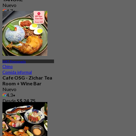
Nuevo
4.7
Desde
S$ 45.56
MRT Promenade
Chino
Comida informal
Cafe OSG - Zichar Tea
Room + Wine Bar
Nuevo
4.3
Desde
S$ 24.75