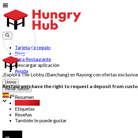
Tarjeta de regalo
Blog
Para Restaurante
Descargar aplicación
Ayuda
¡Explora The Lobby (Banchang) en Rayong con ofertas exclusivas
Unirse
Restaurants have the right to request a deposit from custom
Iniciar Sesión
es
Resumen
Party Pack
Etiquetas
Reseñas
También te puede gustar