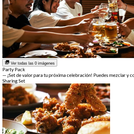
Ver todas las 0 imágenes
Party Pack
— ¡Set de valor para tu próxima celebración! Puedes mezclar y 
Sharing Set