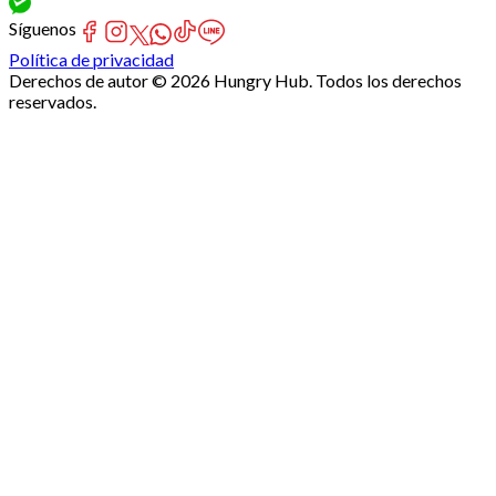
Síguenos
Política de privacidad
Derechos de autor © 2026 Hungry Hub. Todos los derechos
reservados.
Failed
connect
to
server