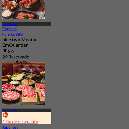
EmQuartier
Coreana
Parrilla/BBQ
nice two Meat u
EmQuartier
3.6
29 Reservado
Desde
฿ 845
EmQuartier
17% de descuento
Japonesa