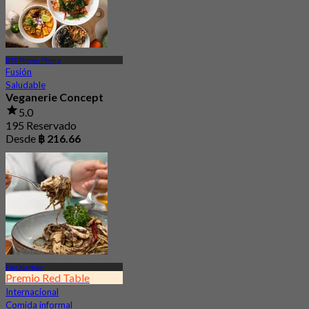
BTS Phrom Phong
Fusión
Saludable
Veganerie Concept
5.0
195 Reservado
Desde
฿ 216.66
EmQuartier
Premio Red Table
Internacional
Comida informal