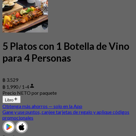
5 Platos con 1 Botella de Vino
para 4 Personas
฿ 3.529
฿ 1,990 / 1-4
Precio NETO por paquete
Libro
Obtenga más ahorros — solo en la App
Gane y use puntos, canjee tarjetas de regalo y aplique códigos
promocionales