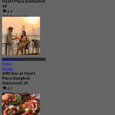
Hyatt Place Sukhumvit
24
4.9
465 Reservado
Desde
฿ 249.5
Phrom Phong
Fusión
Azotea
AIRE Bar at Hyatt
Place Bangkok
Sukhumvit 24
4.7
939 Reservado
Desde
฿ 472.5