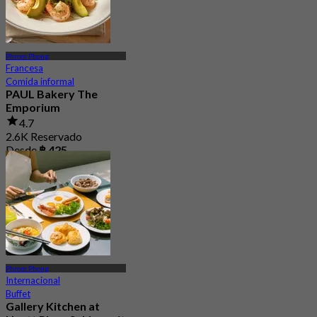
Phrom Phong
Francesa
Comida informal
PAUL Bakery The
Emporium
4.7
2.6K Reservado
Desde
฿ 425
Phrom Phong
Internacional
Buffet
Gallery Kitchen at