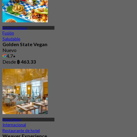
BTS Phrom Phong
Fusión
Saludable
Golden State Vegan
Nuevo
4.7
Desde
฿ 463.33
Phrom Phong
Internacional
Restaurante de hotel
Weaver Experience