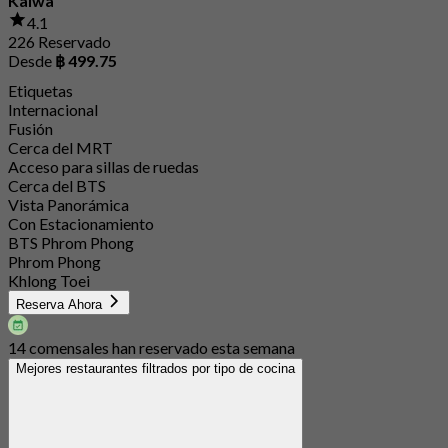
Kaiwa
4.1
226 Reservado
Desde
฿ 499.75
Etiquetas
Internacional
Fusión
Cerca del MRT
Acceso para sillas de ruedas
Cerca del BTS
Vista Panorámica
Con Estacionamiento
BTS Phrom Phong
Phrom Phong
Khlong Toei
Reserva Ahora
14 comensales han reservado esta semana
Mejores restaurantes filtrados por tipo de cocina