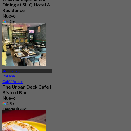
Dining at SILQ Hotel &
Residence
Nuevo
5.0
Desde
฿ 463.33
Phrom Phong
Italiana
Café/Postre
The Urban Deck Cafe I
Bistro I Bar
Nuevo
4.9
Desde
฿ 495