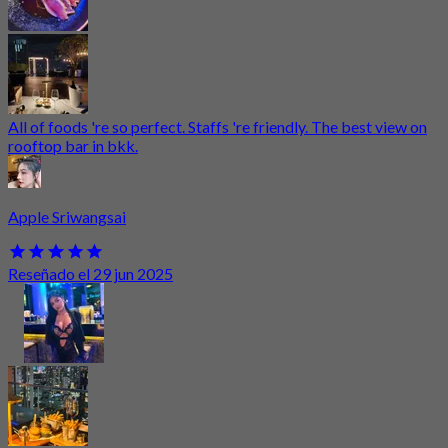
All of foods 're so perfect. Staffs 're friendly. The best view on
rooftop bar in bkk.
Apple Sriwangsai
Reseñado el 29 jun 2025