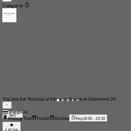
Compartir
The Vue Bar Rooftop at Mercure Bangkok Sukhumvit 24
Bangkok
0
Khlong Toei
Fusión
Azotea
Hoy
18:00 - 23:30
4.8
(184)