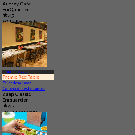
Audrey Cafe
EmQuartier
4.7
50.1K Reservado
Desde
฿ 149.5
BTS Phrom Phong
Premio Red Table
Tailandesa Isaan
Cadena de restaurantes
Zaap Classic
Emquartier
4.7
10.7K Reservado
Desde
฿ 249.75