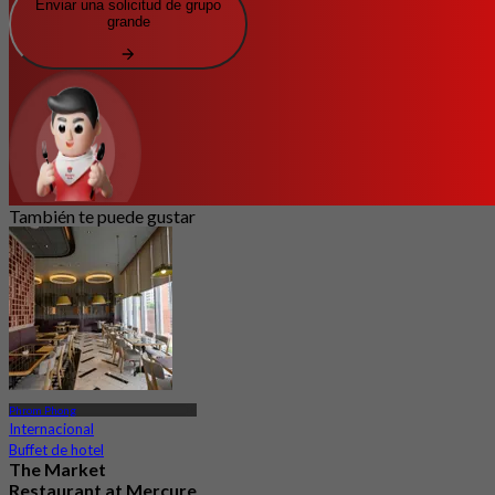
Enviar una solicitud de grupo
grande
También te puede gustar
Phrom Phong
Internacional
Buffet de hotel
The Market
Restaurant at Mercure