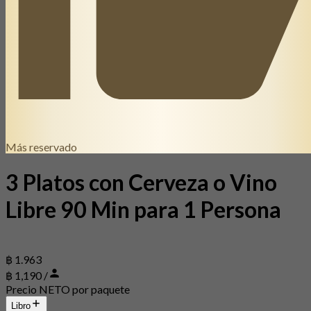
Más reservado
3 Platos con Cerveza o Vino
Libre 90 Min para 1 Persona
฿ 1.963
฿ 1,190 /
Precio NETO por paquete
Libro