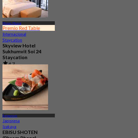
Phrom Phong
Premio Red Table
Internacional
Staycation
Skyview Hotel
Sukhumvit Soi 24
Staycation
4.7
10.5K Reservado
Desde
฿ 2,995
Emporium
Japonesa
Izakaya
EBISU SHOTEN
(Phrom Phong)