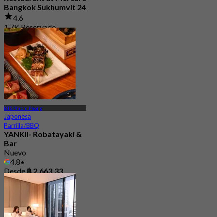
Bangkok Sukhumvit 24
4.6
1.7K Reservado
Desde
฿ 375
BTS Phrom Phong
Japonesa
Parrilla/BBQ
YANKII- Robatayaki &
Bar
Nuevo
4.8
Desde
฿ 2,663.33