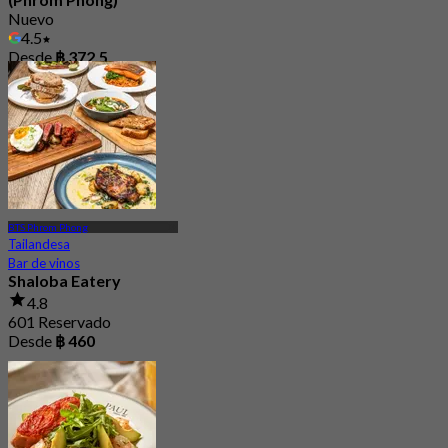
Nuevo
4.5
Desde
฿ 372.5
BTS Phrom Phong
Tailandesa
Bar de vinos
Shaloba Eatery
4.8
601 Reservado
Desde
฿ 460