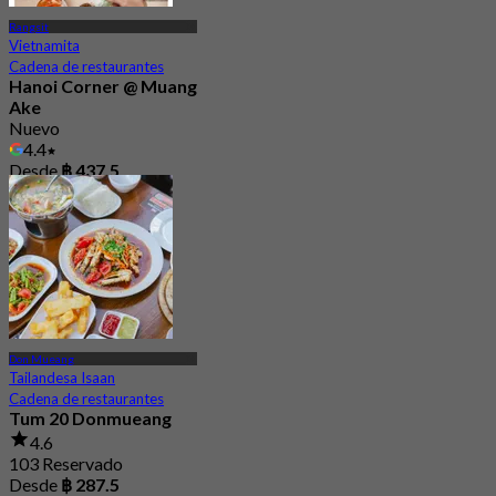
Rangsit
Vietnamita
Cadena de restaurantes
Hanoi Corner @ Muang
Ake
Nuevo
4.4
Desde
฿ 437.5
Don Mueang
Tailandesa Isaan
Cadena de restaurantes
Tum 20 Donmueang
4.6
103 Reservado
Desde
฿ 287.5