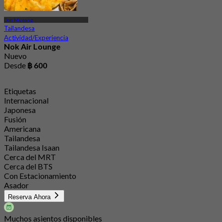
Don Mueang
Tailandesa
Actividad/Experiencia
Nok Air Lounge
Nuevo
Desde
฿ 600
Etiquetas
Internacional
Japonesa
Fusión
Americana
Tailandesa
Tailandesa Isaan
Cerca del MRT
Cerca del BTS
Con Estacionamiento
Asador
Reserva Ahora
Muchos asientos disponibles