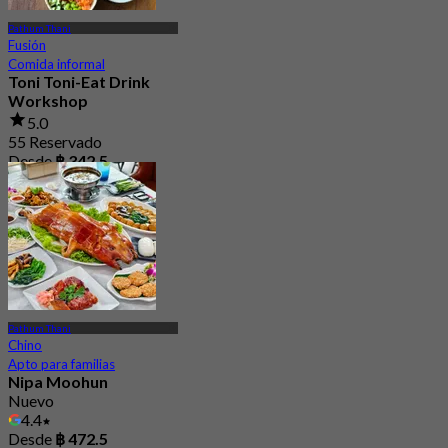
Pathum Thani
Fusión
Comida informal
Toni Toni-Eat Drink
Workshop
5.0
55 Reservado
Desde
฿ 342.5
Pathum Thani
Chino
Apto para familias
Nipa Moohun
Nuevo
4.4
Desde
฿ 472.5