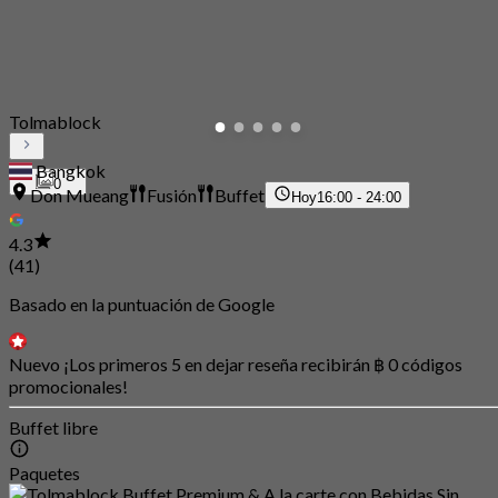
Tolmablock
Bangkok
0
Don Mueang
Fusión
Buffet
Hoy
16:00 - 24:00
4.3
(41)
Basado en la puntuación de Google
Nuevo ¡Los primeros 5 en dejar reseña recibirán ฿ 0 códigos
promocionales!
Buffet libre
Paquetes