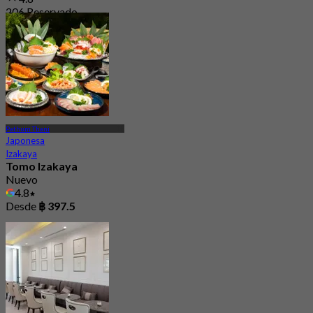
206 Reservado
Desde
฿ 395
Pathum Thani
Japonesa
Izakaya
Tomo Izakaya
Nuevo
4.8
Desde
฿ 397.5