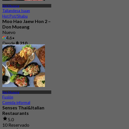
Don Mueang
Tailandesa Isaan
Hot Pot/Shabu
Moo Hao Jaew Hon 2 –
Don Mueang
Nuevo
4.6
Desde
฿ 210
Don Mueang
Fusión
Comida informal
Senses Thai&Italian
Restaurants
5.0
10 Reservado