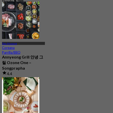
Desde
฿ 285
Don Mueang
Coreana
Parrilla/BBQ
Annyeong Grill 안녕 그
릴 Ozone One –
Songprapha
4.4
95 Reservado
Desde
฿ 349