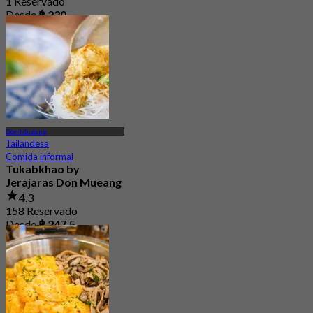
1 Reservado
Desde
฿ 230
Don Mueang
Tailandesa
Comida informal
Tukabkhao by
Jerajaras Don Mueang
4.3
158 Reservado
Desde
฿ 247.5