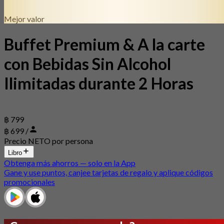
Mejor valor
Buffet Premium & A la carte
con Bebidas Sin Alcohol
Ilimitadas durante 2 Horas
฿ 799
฿ 699 /
Precio NETO por persona
Libro
Obtenga más ahorros — solo en la App
Gane y use puntos, canjee tarjetas de regalo y aplique códigos
promocionales