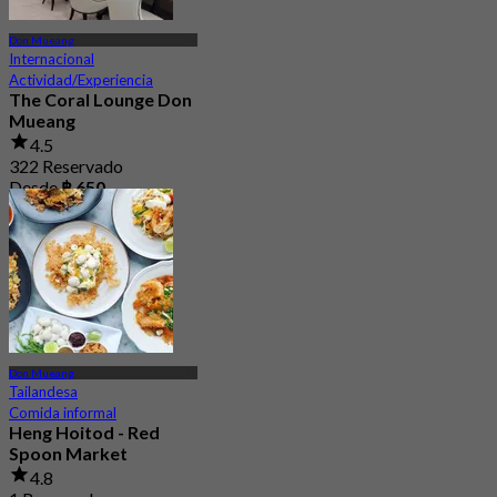
Don Mueang
Internacional
Actividad/Experiencia
The Coral Lounge Don
Mueang
4.5
322 Reservado
Desde
฿ 650
Don Mueang
Tailandesa
Comida informal
Heng Hoitod - Red
Spoon Market
4.8