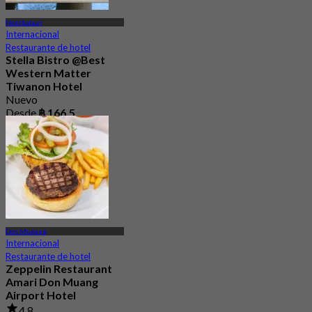
Nonthaburi
Internacional
Restaurante de hotel
Stella Bistro @Best
Western Matter
Tiwanon Hotel
Nuevo
Desde
฿ 166.5
Don Mueang
Internacional
Restaurante de hotel
Zeppelin Restaurant
Amari Don Muang
Airport Hotel
4.8