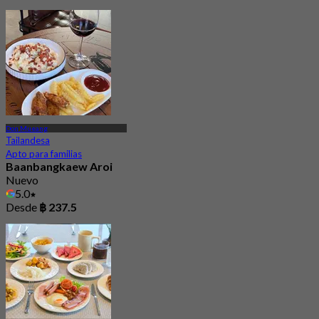
Don Mueang
Tailandesa
Apto para familias
Baanbangkaew Aroi
Nuevo
5.0
Desde
฿ 237.5