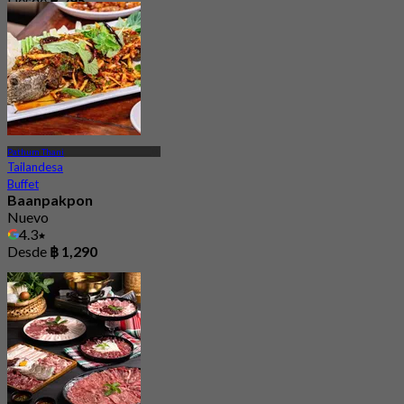
Desde
฿ 295
Pathum Thani
Tailandesa
Buffet
Baanpakpon
Nuevo
4.3
Desde
฿ 1,290