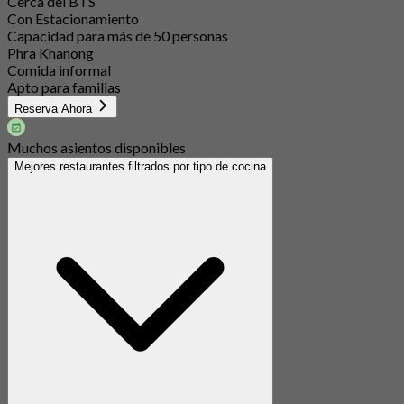
Cerca del BTS
Con Estacionamiento
Capacidad para más de 50 personas
Phra Khanong
Comida informal
Apto para familias
Reserva Ahora
Muchos asientos disponibles
Mejores restaurantes filtrados por tipo de cocina