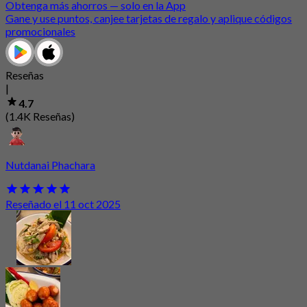
Obtenga más ahorros — solo en la App
Gane y use puntos, canjee tarjetas de regalo y aplique códigos
promocionales
Reseñas
|
4.7
(1.4K Reseñas)
Nutdanai Phachara
Reseñado el 11 oct 2025