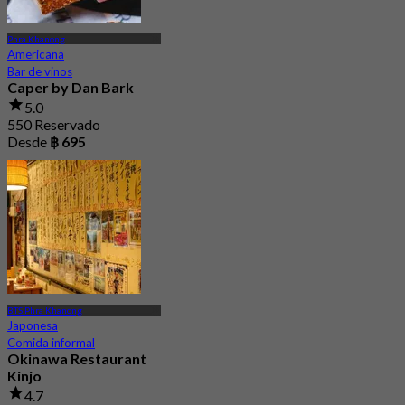
Phra Khanong
Americana
Bar de vinos
Caper by Dan Bark
5.0
550 Reservado
Desde
฿ 695
BTS Phra Khanong
Japonesa
Comida informal
Okinawa Restaurant
Kinjo
4.7