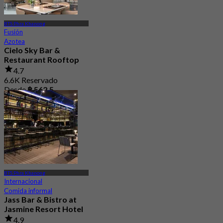
BTS Phra Khanong
Fusión
Azotea
Cielo Sky Bar &
Restaurant Rooftop
4.7
6.6K Reservado
Desde
฿ 562.5
BTS Phra Khanong
Internacional
Comida informal
Jass Bar & Bistro at
Jasmine Resort Hotel
4.9