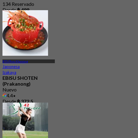
134 Reservado
Desde
฿ 499
BTS Phra Khanong
Japonesa
Izakaya
EBISU SHOTEN
(Prakanong)
Nuevo
4.4
Desde
฿ 372.5