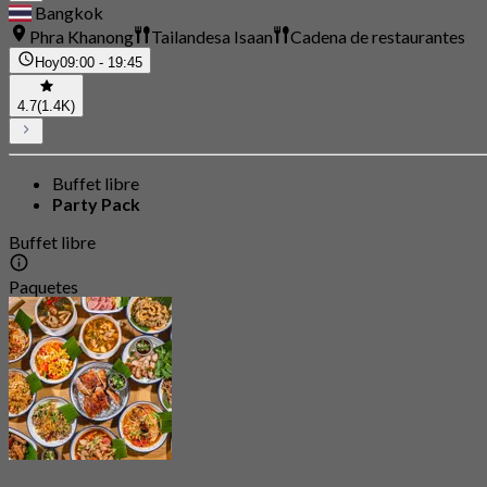
Bangkok
Phra Khanong
Tailandesa Isaan
Cadena de restaurantes
Hoy
09:00 - 19:45
4.7
(1.4K)
Buffet libre
Party Pack
Buffet libre
Paquetes