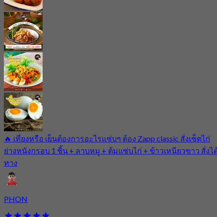
🔥 เที่ยงหรือ เย็นต้องการอะไรแซ่บๆ ต้อง Zapp classic สั่งเซ็ตไก่
ย่างหนังกรอบ 1 ชิ้น + ลาบหมู + ต้มแซ่บไก่ + ข้าวเหนียวขาว สั่งได
ทาง
PHON