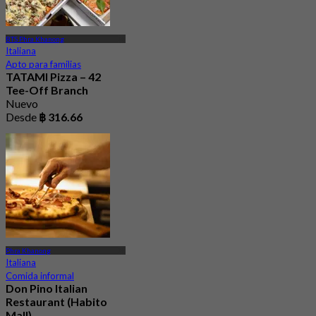
BTS Phra Khanong
Italiana
Apto para familias
TATAMI Pizza – 42
Tee-Off Branch
Nuevo
Desde
฿ 316.66
Phra Khanong
Italiana
Comida informal
Don Pino Italian
Restaurant (Habito
Mall)