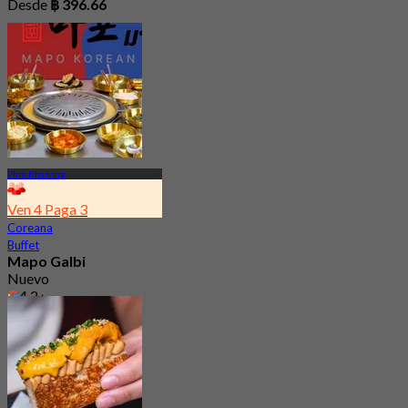
Desde
฿ 396.66
Phra Khanong
Ven 4 Paga 3
Coreana
Buffet
Mapo Galbi
Nuevo
4.2
Desde
฿ 246.75