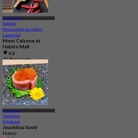
Phra Khanong
Italiana
Restaurante de centro
comercial
Mont Calzone at
Habito Mall
4.8
35 Reservado
Desde
฿ 490
BTS Ekkamai
Japonesa
Omakase
Joushitsu Sushi
Nuevo