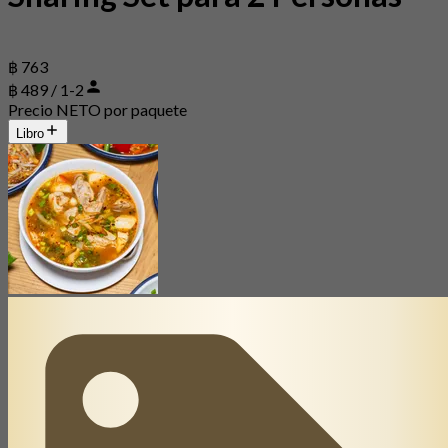
฿ 763
฿ 489 / 1-2
Precio NETO por paquete
Libro