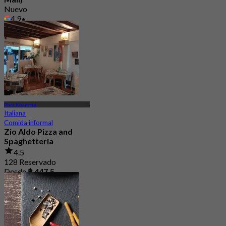
Nuevo
4.9
Desde
฿ 645
Phra Khanong
Italiana
Comida informal
Zio Aldo Pizza and
Spaghetteria
4.5
128 Reservado
Desde
฿ 447.5