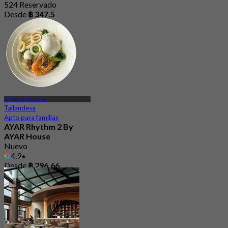
524 Reservado
Desde
฿ 347.5
BTS Phra Khanong
Tailandesa
Apto para familias
AYAR Rhythm 2 By
AYAR House
Nuevo
4.9
Desde
฿ 296.66