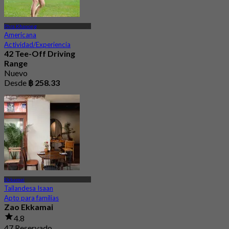
Phra Khanong
Americana
Actividad/Experiencia
42 Tee-Off Driving
Range
Nuevo
Desde
฿ 258.33
Ekkamai
Tailandesa Isaan
Apto para familias
Zao Ekkamai
4.8
47 Reservado