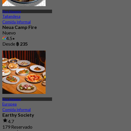
Phra Khanong
Tailandesa
Comida informal
Neua Camp Fire
Nuevo
4.5
Desde
฿ 235
Phra Khanong
Europea
Comida informal
Earthy Society
4.7
179 Reservado