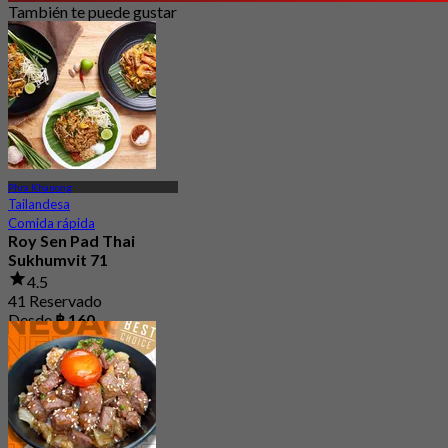
También te puede gustar
Phra Khanong
Tailandesa
Comida rápida
Roy Sen Pad Thai
Sukhumvit 71
4.5
41 Reservado
Desde
฿ 160