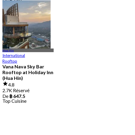
Hua Hin
International
Rooftop
Vana Nava Sky Bar
Rooftop at Holiday Inn
(Hua Hin)
4.8
2.7K Réservé
De
฿ 647.5
Top Cuisine