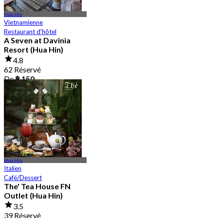
Hua Hin
Vietnamienne
Restaurant d'hôtel
A Seven at Davinia
Resort (Hua Hin)
4.8
62 Réservé
De
฿ 150
Hua Hin
Italien
Café/Dessert
The' Tea House FN
Outlet (Hua Hin)
3.5
39 Réservé