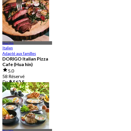
Hua Hin
Italien
Adapté aux familles
DORIGO Italian Pizza
Cafe (Hua hin)
5.0
58 Réservé
De
฿ 562.5
Hua Hin