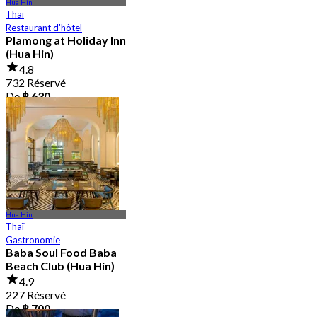
Hua Hin
Thaï
Restaurant d'hôtel
Plamong at Holiday Inn
(Hua Hin)
4.8
732 Réservé
De
฿ 630
Hua Hin
Thaï
Gastronomie
Baba Soul Food Baba
Beach Club (Hua Hin)
4.9
227 Réservé
De
฿ 700