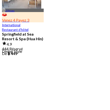
2 Prises
Venez 4 Payez 3
International
Restaurant d'hôtel
Springfield at Sea
Resort & Spa (Hua Hin)
4.9
444 Réservé
Dining Style
De
฿ 449