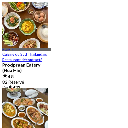
Hua Hin
Cuisine du Sud Thaïlandais
Restaurant décontracté
Prodpraan Eatery
(Hua Hin)
4.8
82 Réservé
De
฿ 422