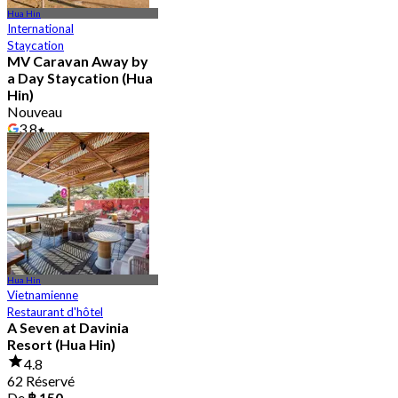
Hua Hin
International
Staycation
MV Caravan Away by
a Day Staycation (Hua
Hin)
Nouveau
3.8
De
฿ 2,500
Hua Hin
Vietnamienne
Restaurant d'hôtel
A Seven at Davinia
Resort (Hua Hin)
4.8
62 Réservé
De
฿ 150