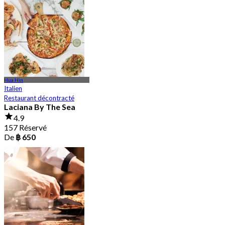
Hua Hin
Italien
Restaurant décontracté
Laciana By The Sea
4.9
157 Réservé
De
฿ 650