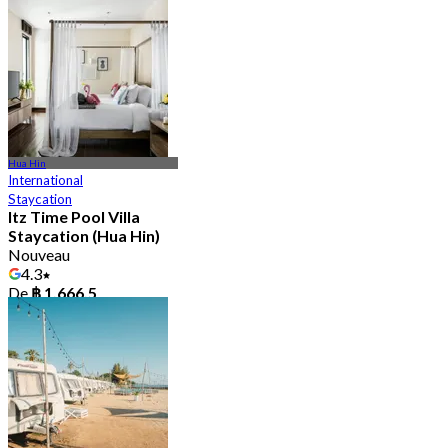
De
฿ 2,250
Hua Hin
International
Staycation
Itz Time Pool Villa
Staycation (Hua Hin)
Nouveau
4.3
De
฿ 1,666.5