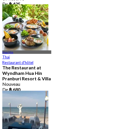
De
฿ 425
Hua Hin
Thaï
Restaurant d'hôtel
The Restaurant at
Wyndham Hua Hin
Pranburi Resort & Villa
Nouveau
De
฿ 680