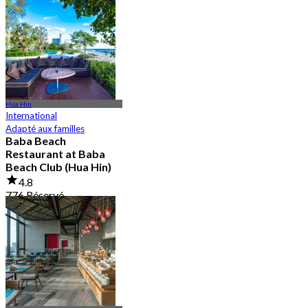
De
฿ 595
Hua Hin
International
Adapté aux familles
Baba Beach
Restaurant at Baba
Beach Club (Hua Hin)
4.8
776 Réservé
De
฿ 796.66