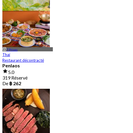
7 Prises
Thaï
Restaurant décontracté
Penlaos
5.0
319 Réservé
De
฿ 262