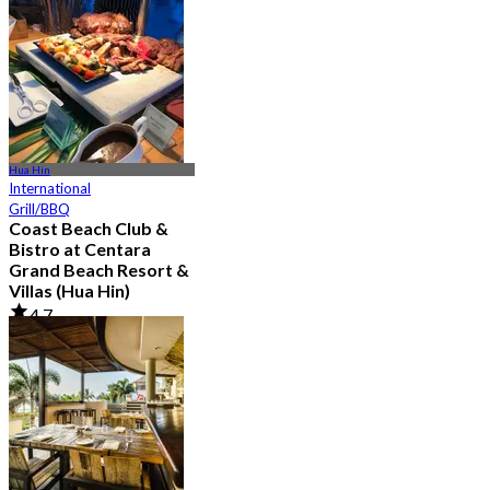
Hua Hin
International
Grill/BBQ
Coast Beach Club &
Bistro at Centara
Grand Beach Resort &
Villas (Hua Hin)
4.7
357 Réservé
De
฿ 615