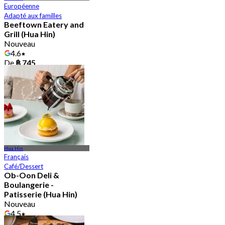
Européenne
Adapté aux familles
Beeftown Eatery and
Grill (Hua Hin)
Nouveau
4.6
De
฿ 745
Hua Hin
Français
Café/Dessert
Ob-Oon Deli &
Boulangerie -
Patisserie (Hua Hin)
Nouveau
4.5
De
฿ 1,399