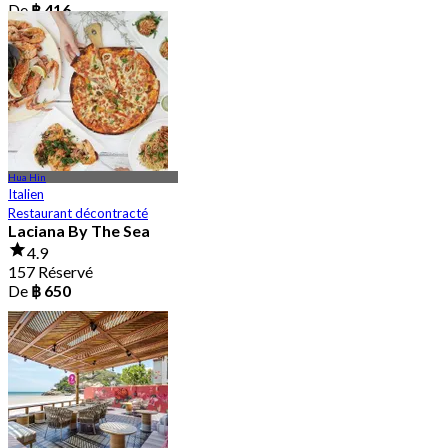
De
฿ 416
Hua Hin
Italien
Restaurant décontracté
Laciana By The Sea
4.9
157 Réservé
De
฿ 650