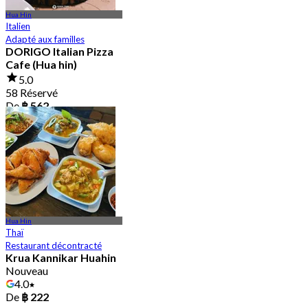
Hua Hin
Italien
Adapté aux familles
DORIGO Italian Pizza
Cafe (Hua hin)
5.0
58 Réservé
De
฿ 562
Hua Hin
Thaï
Restaurant décontracté
Krua Kannikar Huahin
Nouveau
4.0
De
฿ 222