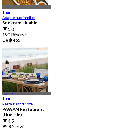
Hua Hin
Thaï
Adapté aux familles
Sonkram Huahin
5.0
190 Réservé
De
฿ 465
Hua Hin
Thaï
Restaurant d'hôtel
PAWAN Restaurant
(Hua Hin)
4.5
95 Réservé