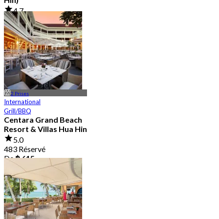
4.7
79 Réservé
De
฿ 425
2 Prises
International
Grill/BBQ
Centara Grand Beach
Resort & Villas Hua Hin
5.0
483 Réservé
De
฿ 615