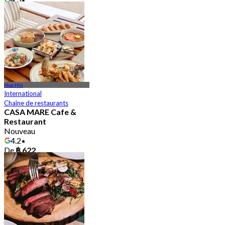
De
฿ 396
Hua Hin
International
Chaîne de restaurants
CASA MARE Cafe &
Restaurant
Nouveau
4.2
De
฿ 622