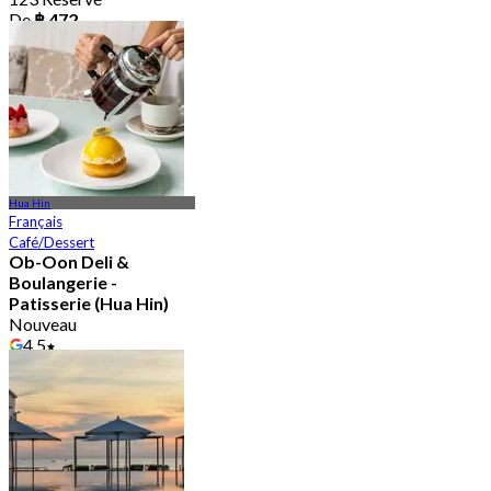
De
฿ 472
Hua Hin
Français
Café/Dessert
Ob-Oon Deli &
Boulangerie -
Patisserie (Hua Hin)
Nouveau
4.5
De
฿ 1,399