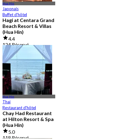
Hua Hin
Japonais
Buffet d'hôtel
Hagi at Centara Grand
Beach Resort & Villas
(Hua Hin)
4.4
124 Réservé
De
฿ 747.5
Hua Hin
Thaï
Restaurant d'hôtel
Chay Had Restaurant
at Hilton Resort & Spa
(Hua Hin)
5.0
118 Réservé