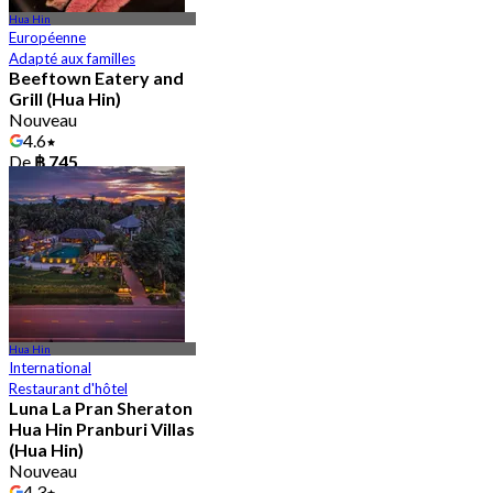
Hua Hin
Européenne
Adapté aux familles
Beeftown Eatery and
Grill (Hua Hin)
Nouveau
4.6
De
฿ 745
Hua Hin
International
Restaurant d'hôtel
Luna La Pran Sheraton
Hua Hin Pranburi Villas
(Hua Hin)
Nouveau
4.3