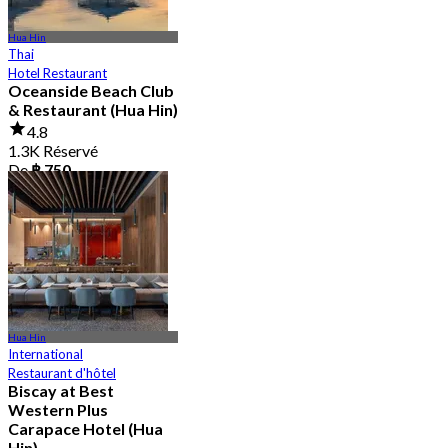
Hua Hin
Thai
Hotel Restaurant
Oceanside Beach Club
& Restaurant (Hua Hin)
4.8
1.3K Réservé
De
฿ 750
Hua Hin
International
Restaurant d'hôtel
Biscay at Best
Western Plus
Carapace Hotel (Hua
Hin)