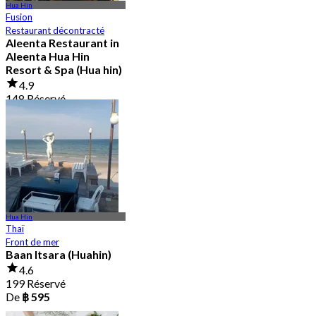
Hua Hin
Fusion
Restaurant décontracté
Aleenta Restaurant in
Aleenta Hua Hin
Resort & Spa (Hua hin)
4.9
148 Réservé
De
฿ 799
Hua Hin
Thaï
Front de mer
Baan Itsara (Huahin)
4.6
199 Réservé
De
฿ 595