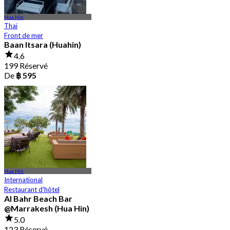
Hua Hin
Thaï
Front de mer
Baan Itsara (Huahin)
4.6
199 Réservé
De
฿ 595
Hua Hin
International
Restaurant d'hôtel
Al Bahr Beach Bar
@Marrakesh (Hua Hin)
5.0
123 Réservé