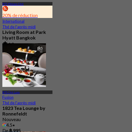
BTS Phloen Chit
20% de réduction
International
Thé de l'après-midi
Living Room at Park
Hyatt Bangkok
4.8
177 Réservé
De
฿ 1,412.5
BTS Chit Lom
Fusion
Thé de l'après-midi
1823 Tea Lounge by
Ronnefeldt
Nouveau
4.5
De
฿ 995