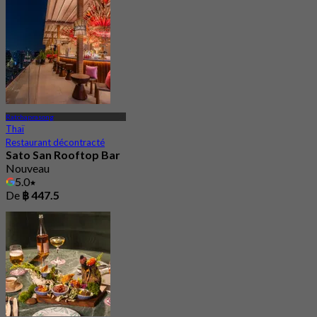
Ratchaprasong
Thaï
Restaurant décontracté
Sato San Rooftop Bar
Nouveau
5.0
De
฿ 447.5