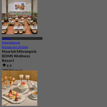
De
฿ 600
Chidlom
International
Restaurant d'hôtel
Nourish Mövenpick
BDMS Wellness
Resort
4.9
293 Réservé
De
฿ 600