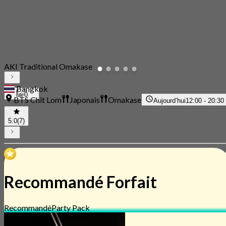
AKI Traditional Omakase
Bangkok
0
BTS Chit Lom
Japonais
Omakase
Aujourd’hui
12:00 - 20:30
5.0
(7)
Recommandé Forfait
Recommandé
Party Pack