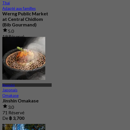
Thaï
Adapté aux familles
Werng Public Market
at Central Chidlom
(Bib Gourmand)
5.0
19 Réservé
De
฿ 283.33
Ploenchit
Japonais
Omakase
Jinshin Omakase
3.0
71 Réservé
De
฿ 3,700