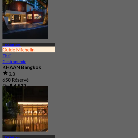
BTS Chit Lom
Guide Michelin
Thaï
Gastronomie
KHAAN Bangkok
3.3
658 Réservé
De
฿ 4,532
BTS Chit Lom