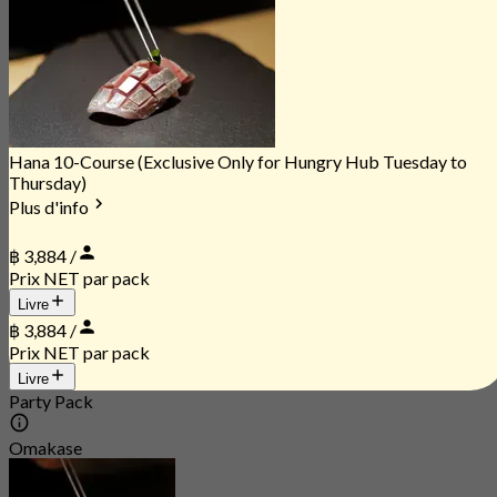
Hana 10-Course (Exclusive Only for Hungry Hub Tuesday to
Thursday)
Plus d'info
฿ 3,884 /
Prix NET par pack
Livre
฿ 3,884 /
Prix NET par pack
Livre
Party Pack
Omakase