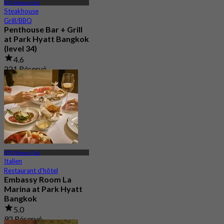
BTS Phloen Chit
Steakhouse
Grill/BBQ
Penthouse Bar + Grill
at Park Hyatt Bangkok
(level 34)
4.6
221 Réservé
De
฿ 1,995
BTS Phloen Chit
Italien
Restaurant d'hôtel
Embassy Room La
Marina at Park Hyatt
Bangkok
5.0
92 Réservé