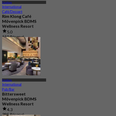
Chidlom
International
Café/Dessert
Rim Klong Café
Mövenpick BDMS
Wellness Resort
5.0
150 Réservé
De
฿ 600
Chidlom
International
Pub/Bar
Bittersweet
Mövenpick BDMS
Wellness Resort
4.3
385 Réservé