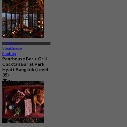
De
฿ 1,200
BTS Phloen Chit
Steakhouse
Rooftop
Penthouse Bar + Grill
Cocktail Bar at Park
Hyatt Bangkok (Level
35)
4.5
220 Réservé
De
฿ 1,099