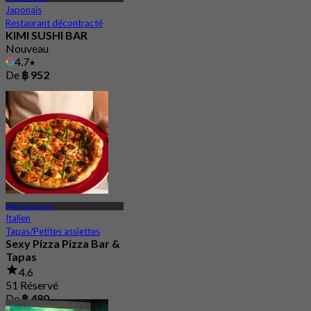
Japonais
Restaurant décontracté
KIMI SUSHI BAR
Nouveau
4.7
De
฿ 952
MRT Lumphini
Italien
Tapas/Petites assiettes
Sexy Pizza Pizza Bar &
Tapas
4.6
51 Réservé
De
฿ 480