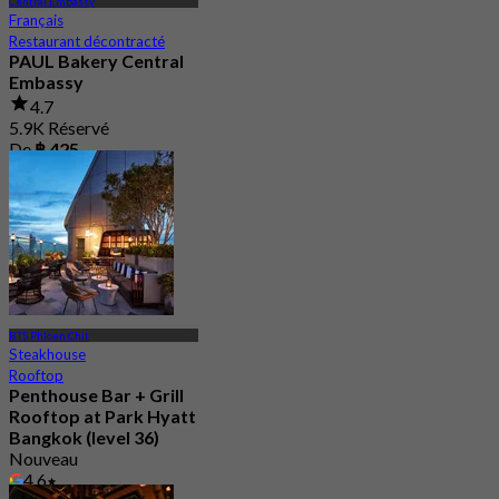
Central Embassy
Français
Restaurant décontracté
PAUL Bakery Central
Embassy
4.7
5.9K Réservé
De
฿ 425
BTS Phloen Chit
Steakhouse
Rooftop
Penthouse Bar + Grill
Rooftop at Park Hyatt
Bangkok (level 36)
Nouveau
4.6