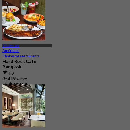
De
฿ 980
BTS Chit Lom
Américain
Chaîne de restaurants
Hard Rock Cafe
Bangkok
4.9
354 Réservé
De
฿ 433.33