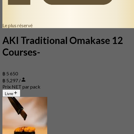
Le plus réservé
AKI Traditional Omakase 12
Courses-
฿ 5 650
฿ 5,297 /
Prix NET par pack
Livre