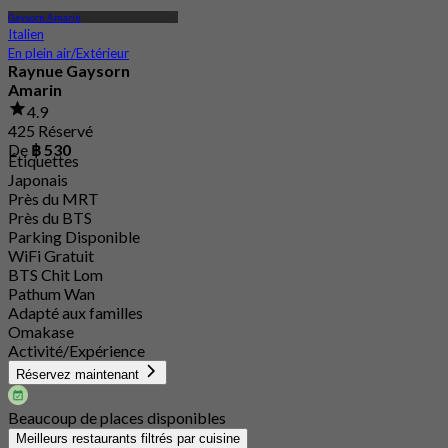
Gaysorn Amarin
Italien
En plein air/Extérieur
Raynue Gaysorn
Amarin
4.9
425 Réservé
De
฿ 530
Étiquettes
Japonais
Près du MRT
Près du BTS
Parking Disponible
WiFi Gratuit
BTS Chit Lom
Pathum Wan
Adapté aux familles
Omakase
Activité/Expérience
Réservez maintenant
Beaucoup de places disponibles
Meilleurs restaurants filtrés par cuisine