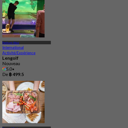
Pathum Wan
International
Activité/Expérience
Lengolf
Nouveau
5.0
De
฿ 499.5