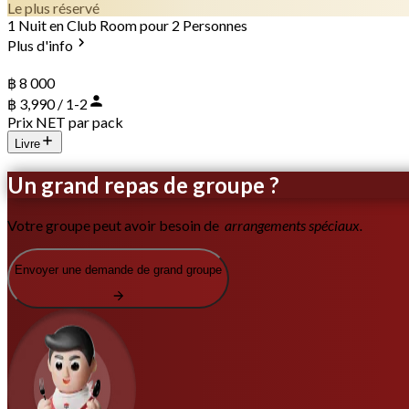
Le plus réservé
1 Nuit en Club Room pour 2 Personnes
Plus d'info
฿ 8 000
฿ 3,990 / 1-2
Prix NET par pack
Livre
Un grand repas de groupe ?
Votre groupe peut avoir besoin de
arrangements spéciaux.
Envoyer une demande de grand groupe