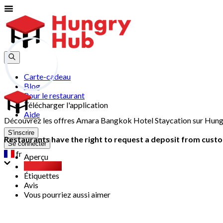
Carte-cadeau
Blog
Pour le restaurant
Télécharger l'application
Aide
Découvrez les offres Amara Bangkok Hotel Staycation sur Hungry
S'inscrire
Restaurants have the right to request a deposit from custom
Se connecter
fr
Aperçu
Xperience
Étiquettes
Avis
Vous pourriez aussi aimer