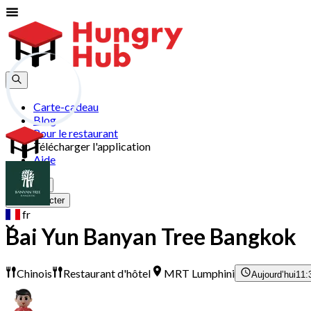
Carte-cadeau
Blog
Pour le restaurant
Télécharger l'application
Aide
S'inscrire
Se connecter
fr
Bai Yun Banyan Tree Bangkok
Chinois
Restaurant d'hôtel
MRT Lumphini
Aujourd’hui
11: