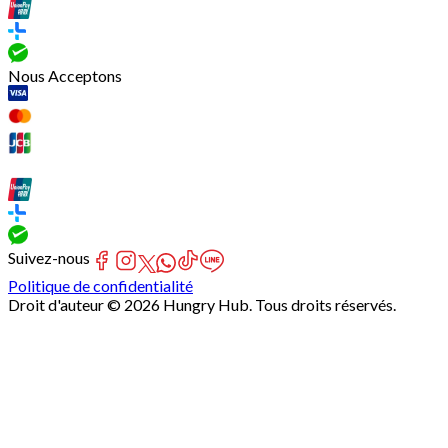
Nous Acceptons
Suivez-nous
Politique de confidentialité
Droit d'auteur © 2026 Hungry Hub. Tous droits réservés.
Failed
connect
to
server