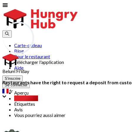
Carte-cadeau
Blog
Pour le restaurant
Télécharger l'application
Aide
Belum Friday
S'inscrire
Restaurants have the right to request a deposit from custom
Se connecter
fr
Aperçu
Party Pack
Étiquettes
Avis
Vous pourriez aussi aimer