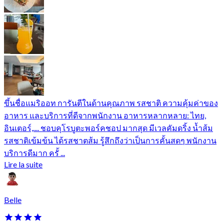
ขึ้นชื่อแมริออท การันตีในด้านคุณภาพ รสชาติ ความคุ้มค่าของ
อาหาร และบริการที่ดีจากพนักงาน อาหารหลากหลาย: ไทย,
อินเตอร์,.... ชอบคุโรบูตะพอร์คชอป มากสุด มีเวลคัมดริ้ง น้ำส้ม
รสชาติเข้มข้น ได้รสชาตส้ม รู้สึกถึงว่าเป็นการคั้นสดๆ พนักงาน
บริการดีมาก ครั้ ...
Lire la suite
Belle