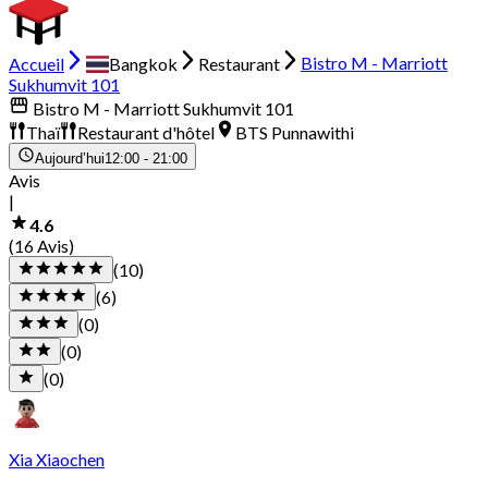
Accueil
Bangkok
Restaurant
Bistro M - Marriott
Sukhumvit 101
Bistro M - Marriott Sukhumvit 101
Thaï
Restaurant d'hôtel
BTS Punnawithi
Aujourd’hui
12:00 - 21:00
Avis
|
4.6
(16 Avis)
(10)
(6)
(0)
(0)
(0)
Xia Xiaochen