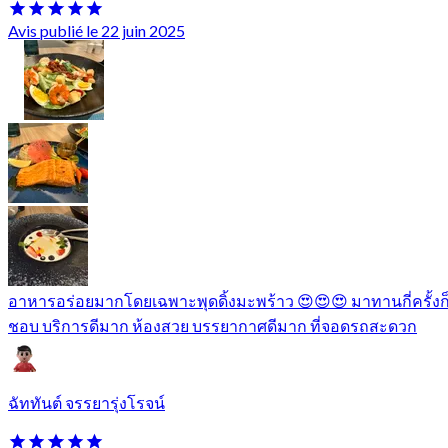
Avis publié le 22 juin 2025
อาหารอร่อยมากโดยเฉพาะพุดดิ้งมะพร้าว 😍😍😍 มาทานกี่ครั้งก
ชอบ บริการดีมาก ห้องสวย บรรยากาศดีมาก ที่จอดรถสะดวก
ฉัททันต์ จรรยารุ่งโรจน์