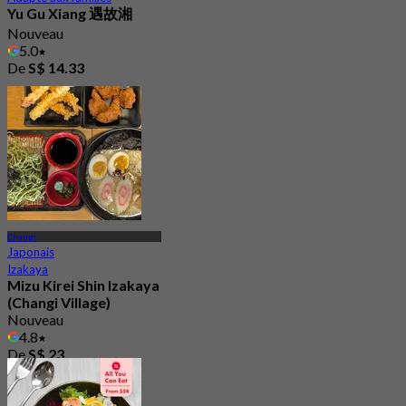
Yu Gu Xiang 遇故湘
Nouveau
5.0
De
S$ 14.33
Changi
Japonais
Izakaya
Mizu Kirei Shin Izakaya
(Changi Village)
Nouveau
4.8
De
S$ 23