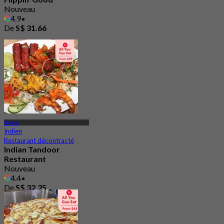
Nouveau
4.9
De
S$ 31.66
Bedok
Indien
Restaurant décontracté
Indian Tandoor
Restaurant
Nouveau
4.4
De
S$ 32.25