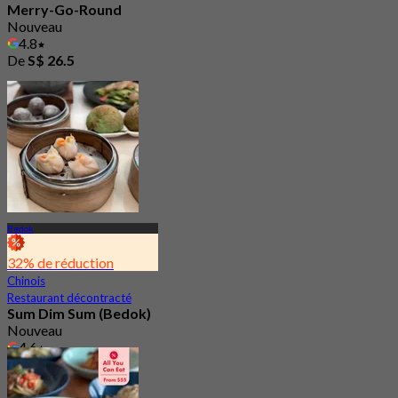
Merry-Go-Round
Nouveau
4.8
De
S$ 26.5
Bedok
32% de réduction
Chinois
Restaurant décontracté
Sum Dim Sum (Bedok)
Nouveau
4.6
De
S$ 31