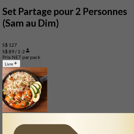
Set Partage pour 2 Personnes
(Sam au Dim)
S$ 127
S$ 89 / 1-2
Prix NET par pack
Livre