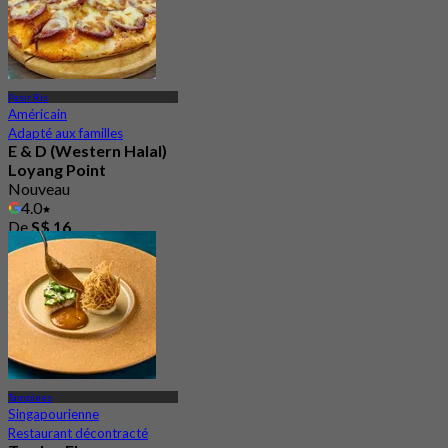
Pasir Ris
Américain
Adapté aux familles
E & D (Western Halal)
Loyang Point
Nouveau
4.0
De
S$ 16
Tampines
Singapourienne
Restaurant décontracté