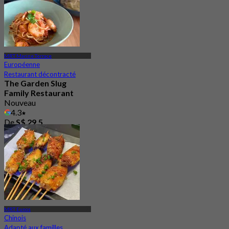
MRT Marine Terrace
Européenne
Restaurant décontracté
The Garden Slug
Family Restaurant
Nouveau
4.3
De
S$ 29.5
MRT Eunos
Chinois
Adapté aux familles