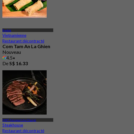
Bedok
Vietnamienne
Restaurant décontracté
Com Tam An La Ghien
Nouveau
4.5
De
S$ 16.33
MRT Aéroport de Changi
Steakhouse
Restaurant décontracté