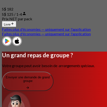
S$ 182
S$ 125 / 1-4
Prix NET par pack
Livre
Faites plus d'économies — uniquement sur l'application
Faites plus d'économies — uniquement sur l'application
Un grand repas de groupe ?
Votre groupe peut avoir besoin de
arrangements spéciaux.
Envoyer une demande de grand
groupe