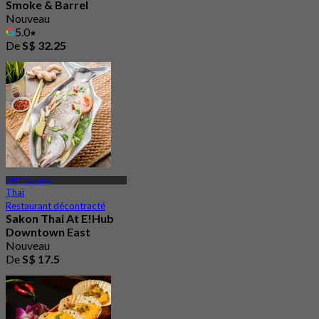
Smoke & Barrel
Nouveau
5.0
De
S$ 32.25
MRT Pasir Ris
Thaï
Restaurant décontracté
Sakon Thai At E!Hub
Downtown East
Nouveau
De
S$ 17.5