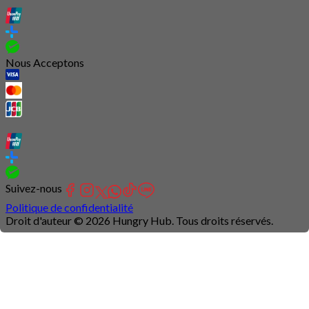
Nous Acceptons
Suivez-nous
Politique de confidentialité
Droit d'auteur © 2026 Hungry Hub. Tous droits réservés.
Connection
is
unstable