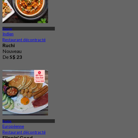
Changi
Indien
Restaurant décontracté
Ruchi
Nouveau
De
S$ 23
Bedok
Européenne
Restaurant décontracté
Flippin' Good