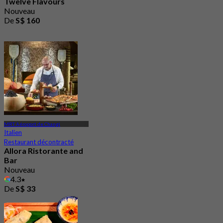
Twelve Flavours
Nouveau
De
S$ 160
MRT Aéroport de Changi
Italien
Restaurant décontracté
Allora Ristorante and
Bar
Nouveau
4.3
De
S$ 33