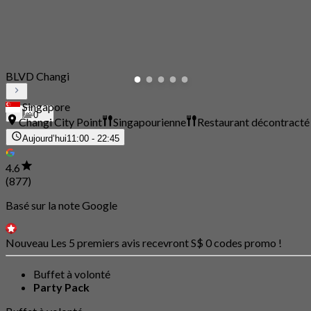
BLVD Changi
Singapore
0
Changi City Point
Singapourienne
Restaurant décontracté
Aujourd’hui
11:00 - 22:45
4.6
(877)
Basé sur la note Google
Nouveau Les 5 premiers avis recevront S$ 0 codes promo !
Buffet à volonté
Party Pack