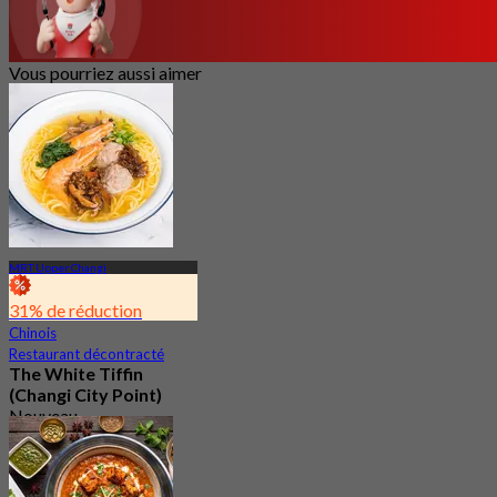
Vous pourriez aussi aimer
MRT Upper Changi
31% de réduction
Chinois
Restaurant décontracté
The White Tiffin
(Changi City Point)
Nouveau
4.4
De
S$ 19.5