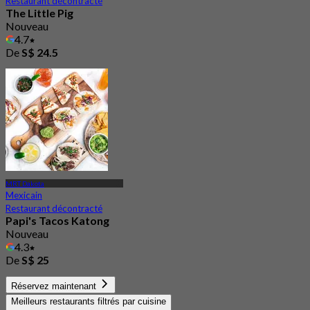
Restaurant décontracté
The Little Pig
Nouveau
4.7
De
S$ 24.5
MRT Dakota
Mexicain
Restaurant décontracté
Papi's Tacos Katong
Nouveau
4.3
De
S$ 25
Réservez maintenant
Meilleurs restaurants filtrés par cuisine