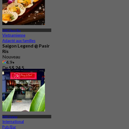
MRT Pasir Ris
Vietnamienne
Adapté aux familles
Saigon Legend @ Pasir
Ris
Nouveau
4.9
De
S$ 24.5
MRT Siglap
International
Pub/Bar