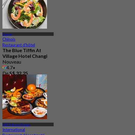
Changi
Chinois
Restaurant d'hôtel
The Blue Tiffin At
Village Hotel Changi
Nouveau
4.7
De
S$ 32.25
MRT Marine Parade
International