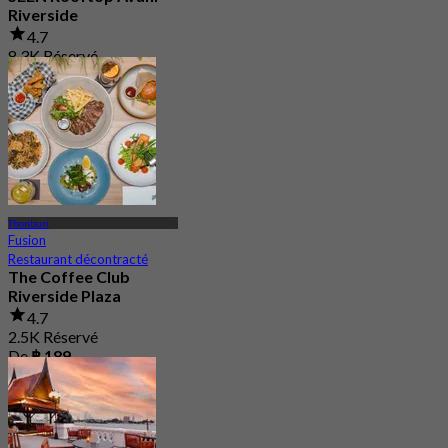
Riverside
4.7
8.3K Réservé
De
฿ 1,995
Thonburi
Fusion
Restaurant décontracté
The Coffee Club
Riverside Plaza
4.7
2.5K Réservé
De
฿ 189