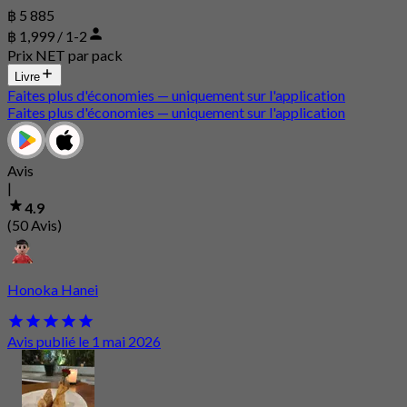
฿ 5 885
฿ 1,999 / 1-2
Prix NET par pack
Livre
Faites plus d'économies — uniquement sur l'application
Faites plus d'économies — uniquement sur l'application
Avis
|
4.9
(50 Avis)
Honoka Hanei
Avis publié le 1 mai 2026