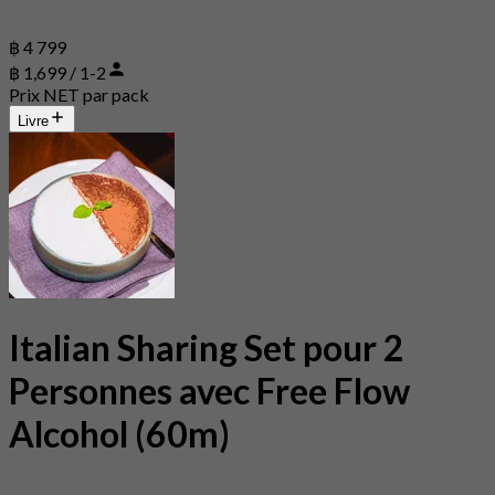
฿ 4 799
฿ 1,699 / 1-2
Prix NET par pack
Livre
Italian Sharing Set pour 2
Personnes avec Free Flow
Alcohol (60m)