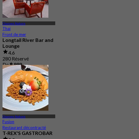
Charoen Nakorn
Thaï
Front de mer
Longtail River Bar and
Lounge
4.6
280 Réservé
De
฿ 999
Charoen Nakorn
Fusion
Restaurant décontracté
T-REX'S GASTROBAR