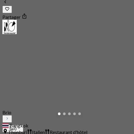
Partager
Brio
Bangkok
0
Thonburi
Italien
Restaurant d'hôtel