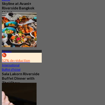
Skyline at Avani+
Riverside Bangkok
Hotel
4.6
2.3K Réservé
De
฿ 450
Thonburi
52% de réduction
International
Buffet d'hôtel
Sala Lakorn Riverside
Buffet Dinner with
Thai Show
4.8
3.8K Réservé
De
฿ 1,500