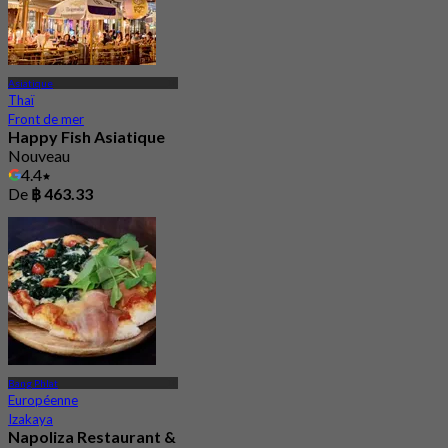
Asiatique
Thaï
Front de mer
Happy Fish Asiatique
Nouveau
4.4
De
฿ 463.33
Bang Phlat
Européenne
Izakaya
Napoliza Restaurant &