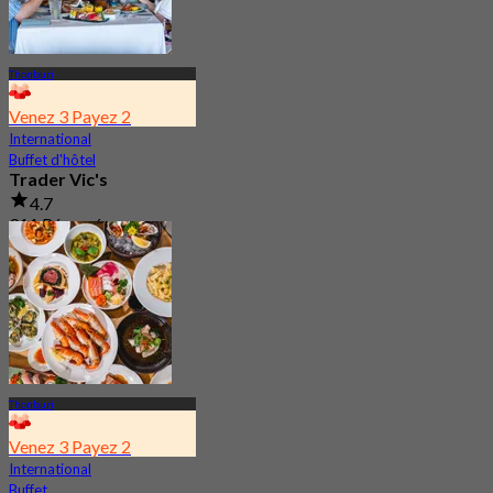
Thonburi
Venez 3 Payez 2
International
Buffet d'hôtel
Trader Vic's
4.7
911 Réservé
De
฿ 895
Thonburi
Venez 3 Payez 2
International
Buffet