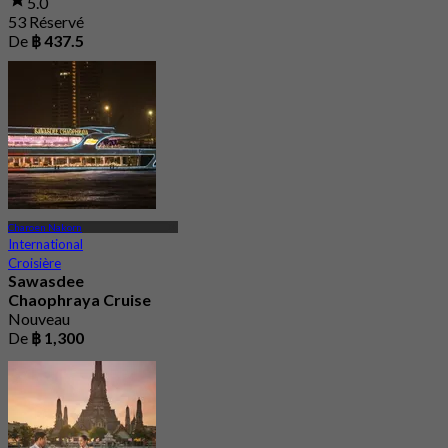
5.0
53 Réservé
De
฿ 437.5
Charoen Nakorn
International
Croisière
Sawasdee
Chaophraya Cruise
Nouveau
De
฿ 1,300