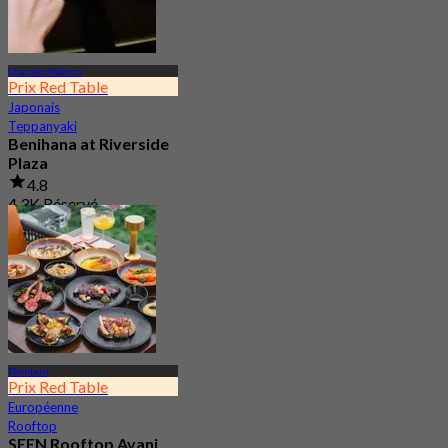
Charoen Nakorn
Prix Red Table
Japonais
Teppanyaki
Benihana at Riverside
Plaza
4.8
4.3K Réservé
De
฿ 550
Thonburi
Prix Red Table
Européenne
Rooftop
SEEN Rooftop Avani