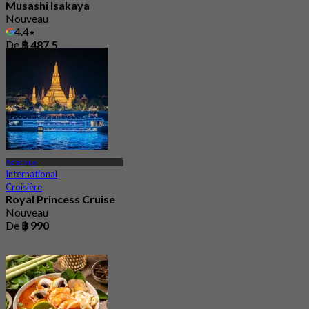
Musashi Isakaya
Nouveau
4.4
De
฿ 487.5
Asiatique
International
Croisière
Royal Princess Cruise
Nouveau
De
฿ 990