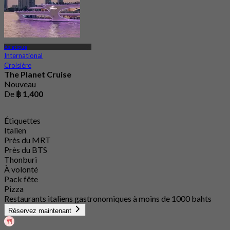
Asiatique
International
Croisière
The Planet Cruise
Nouveau
De
฿ 1,400
Étiquettes
Italien
Près du MRT
Près du BTS
Thonburi
À volonté
Pack fête
Pizza
Restaurants italiens gastronomiques à moins de 1000 bahts
Réservez maintenant