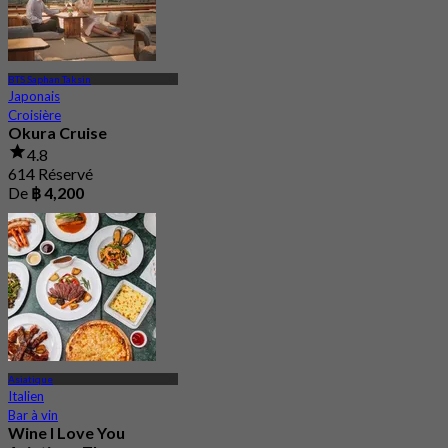
BTS Saphan Taksin
Japonais
Croisière
Okura Cruise
4.8
614 Réservé
De
฿ 4,200
Asiatique
Italien
Bar à vin
Wine I Love You