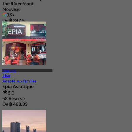
the Riverfront
Nouveau
3.9
De
฿ 347.5
Asiatique
Thaï
Adapté aux familles
Epia Asiatique
5.0
58 Réservé
De
฿ 463.33