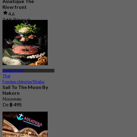
Asiatique The
Riverfront
4.6
2.6K Réservé
De
฿ 495
Charoen Krung
Thaï
Fondue chinoise/Shabu
Sail To The Moon By
Nakorn
Nouveau
De
฿ 495