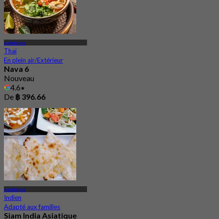
Asiatique
Thaï
En plein air/Extérieur
Nava 6
Nouveau
4.6
De
฿ 396.66
Asiatique
Indien
Adapté aux familles
Siam India Asiatique