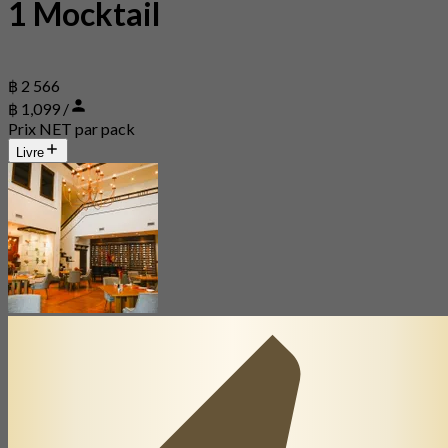
1 Mocktail
฿ 2 566
฿ 1,099 /
Prix NET par pack
Livre