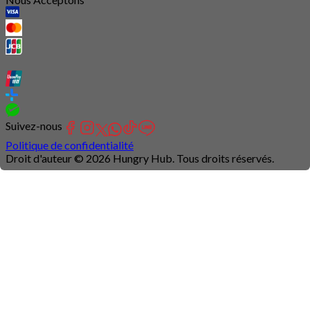
Suivez-nous
Politique de confidentialité
Droit d'auteur © 2026 Hungry Hub. Tous droits réservés.
Connection
is
unstable