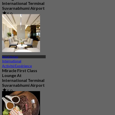
International Terminal
Suvarnabhumi Airport
5.0
10 Réservé
De
฿ 1,320
Samut Prakan
International
Activité/Expérience
Miracle First Class
Lounge At
International Terminal
Suvarnabhumi Airport
5.0
217 Réservé
De
฿ 1,320