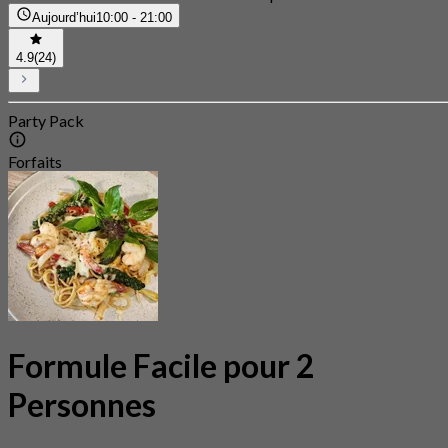
Aujourd’hui
10:00 - 21:00
4.9
(24)
Party Pack
Forfaits
Formule Facile pour 2
Personnes