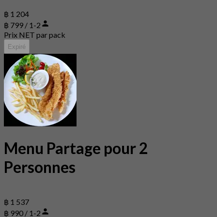
฿ 1 204
฿ 799 / 1-2
Prix NET par pack
Expiré
Menu Partage pour 2
Personnes
฿ 1 537
฿ 990 / 1-2