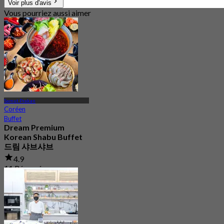
Voir plus d'avis
Vous pourriez aussi aimer
Samut Prakan
Coréen
Buffet
Dream Premium
Korean Shabu Buffet
드림 샤브샤브
4.9
11 Réservé
De
฿ 299