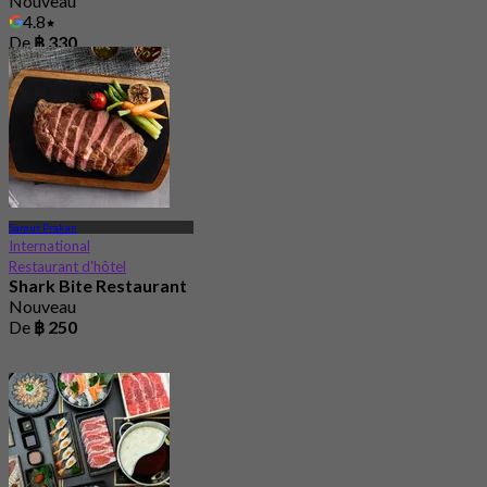
Nouveau
4.8
De
฿ 330
Samut Prakan
International
Restaurant d'hôtel
Shark Bite Restaurant
Nouveau
De
฿ 250