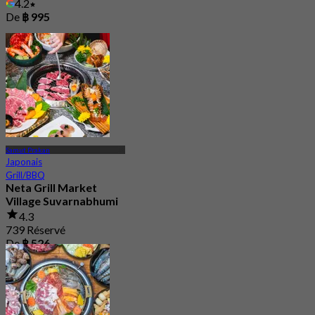
4.2
De
฿ 995
Samut Prakan
Japonais
Grill/BBQ
Neta Grill Market
Village Suvarnabhumi
4.3
739 Réservé
De
฿ 526