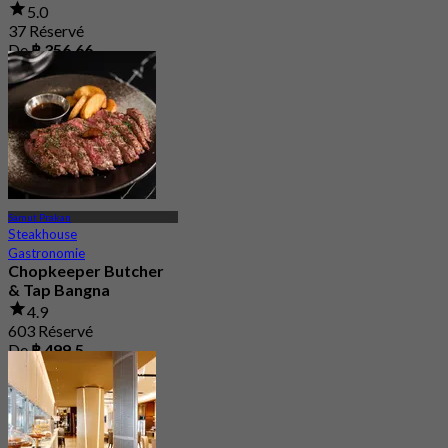
5.0
37 Réservé
De
฿ 356.66
Samut Prakan
Steakhouse
Gastronomie
Chopkeeper Butcher
& Tap Bangna
4.9
603 Réservé
De
฿ 499.5