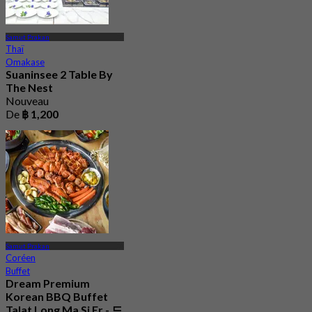
Samut Prakan
Thaï
Omakase
Suaninsee 2 Table By
The Nest
Nouveau
De
฿ 1,200
Samut Prakan
Coréen
Buffet
Dream Premium
Korean BBQ Buffet
Talat Long Ma Si Er - 드