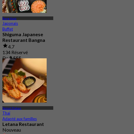
Bang Kapi
Japonais
Buffet
Shiguma Japanese
Restaurant Bangna
4.7
134 Réservé
De
฿ 555
Samut Prakan
Thaï
Adapté aux familles
Letana Restaurant
Nouveau