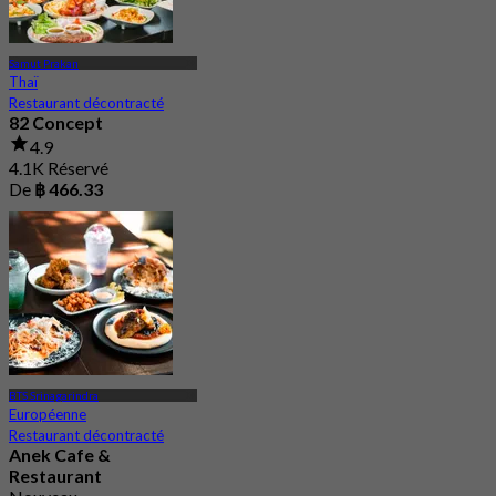
Samut Prakan
Thaï
Restaurant décontracté
82 Concept
4.9
4.1K Réservé
De
฿ 466.33
BTS Srinagarindra
Européenne
Restaurant décontracté
Anek Cafe &
Restaurant