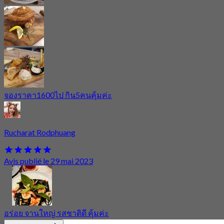
จองราคา1600ไป กิน5คนคุ้มค่ะ
Rucharat Rodphuang
Avis publié le 29 mai 2023
อร่อย จานใหญ่ รสชาติดี คุ้มค่ะ