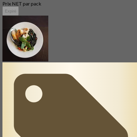
Prix NET par pack
Expiré