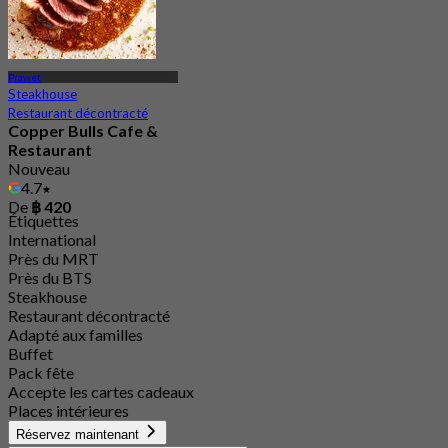
Prawet
Steakhouse
Restaurant décontracté
Copper Bulls Cafe &
Restaurant
Nouveau
4.7
De
฿ 420
Étiquettes
International
Près du MRT
Près du BTS
Steakhouse
Restaurant décontracté
Adapté aux familles
Buffet
Pack fête
Accepte les cartes cadeaux
Places intérieures
Réservez maintenant