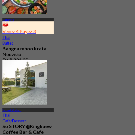
Bang Na
Venez 4 Payez 3
Thaï
Buffet
Bangna mhoo krata
Nouveau
De
฿ 224.25
Samut Prakan
Thaï
Café/Dessert
So STORY @Kingkaew
Coffee Bar & Cafe