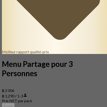
Meilleur rapport qualité-prix
Menu Partage pour 3
Personnes
฿ 2 006
฿ 1,290 / 1-3
Prix NET par pack
Expiré