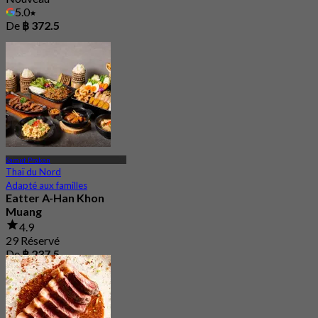
5.0
De
฿ 372.5
Samut Prakan
Thaï du Nord
Adapté aux familles
Eatter A-Han Khon
Muang
4.9
29 Réservé
De
฿ 237.5