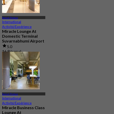
Samut Prakan
International
Activité/Expérience
Miracle Lounge At
Domestic Terminal
Suvarnabhumi Airport
5.0
16 Réservé
De
฿ 1,080
Samut Prakan
International
Activité/Expérience
Miracle Business Class
Lounge At