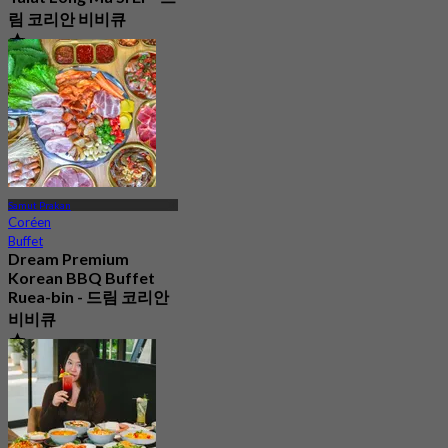
림 코리안 비비큐
4.9
6 Réservé
De
฿ 320
Samut Prakan
Coréen
Buffet
Dream Premium
Korean BBQ Buffet
Ruea-bin - 드림 코리안
비비큐
4.9
62 Réservé
De
฿ 320