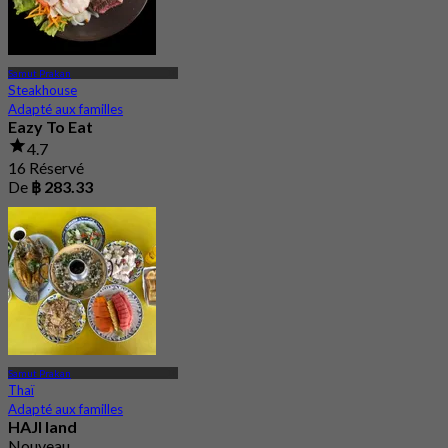
Samut Prakan
Steakhouse
Adapté aux familles
Eazy To Eat
4.7
16 Réservé
De
฿ 283.33
Samut Prakan
Thaï
Adapté aux familles
HAJI land
Nouveau