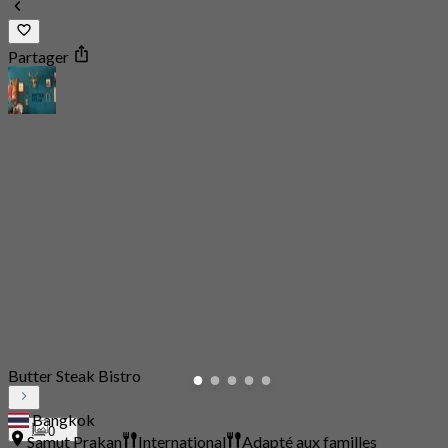
Partager
Butter Steak Bistro
Bangkok
0
Samut Prakan
International
Adapté aux familles