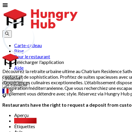
Carte-cadeau
Blog
Pour le restaurant
Télécharger l'application
Aide
Découvrez la retraite urbaine ultime au Chatrium Residence Sath
confort et de sophistication. Profitez de suites spacieuses avec un
S'inscrire
d'expériences culinaires exceptionnelles. L'établissement dispose
Se connecter
d'inspiration méditerranéenne. Que vous recherchiez une escapad
fr
simplement vous détendre avec style. Réservez via Hungry Hub p
Restaurants have the right to request a deposit from custom
Aperçu
Xperience
Étiquettes
Avis