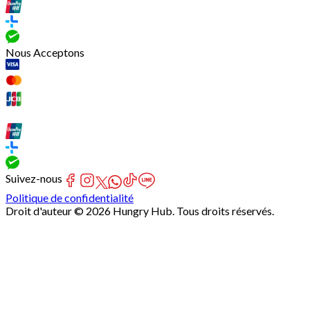
Nous Acceptons
Suivez-nous
Politique de confidentialité
Droit d'auteur © 2026 Hungry Hub. Tous droits réservés.
Failed
connect
to
server