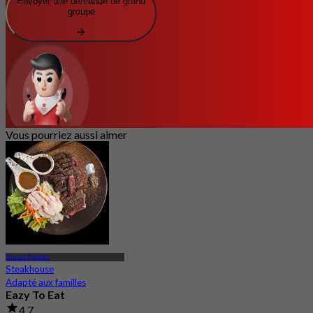
Envoyer une demande de grand
groupe
Vous pourriez aussi aimer
Samut Prakan
Steakhouse
Adapté aux familles
Eazy To Eat
4.7