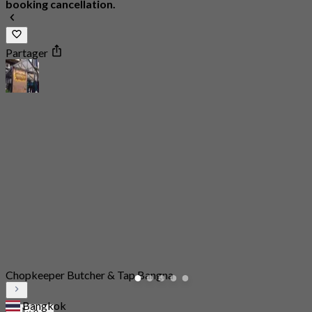
booking cancellation.
Partager
Chopkeeper Butcher & Tap Bangna
Bangkok