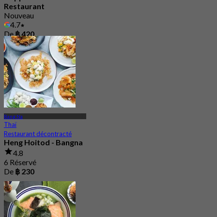
Restaurant
Nouveau
4.7
De
฿ 420
Bang Na
Thaï
Restaurant décontracté
Heng Hoitod - Bangna
4.8
6 Réservé
De
฿ 230