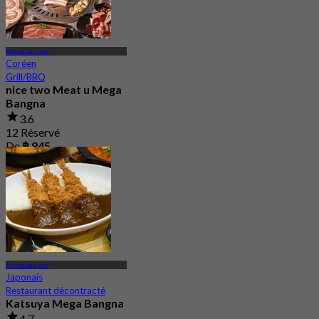
Megabangna
Coréen
Grill/BBQ
nice two Meat u Mega
Bangna
3.6
12 Réservé
De
฿ 845
Megabangna
Japonais
Restaurant décontracté
Katsuya Mega Bangna
4.7