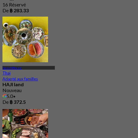
16 Réservé
De
฿ 283.33
Samut Prakan
Thaï
Adapté aux familles
HAJI land
Nouveau
5.0
De
฿ 372.5