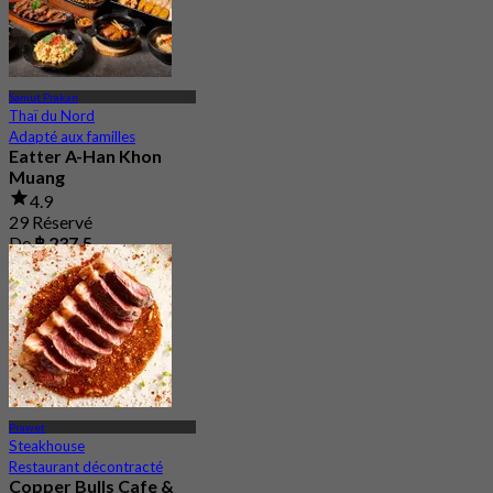
Samut Prakan
Thaï du Nord
Adapté aux familles
Eatter A-Han Khon
Muang
4.9
29 Réservé
De
฿ 237.5
Prawet
Steakhouse
Restaurant décontracté
Copper Bulls Cafe &