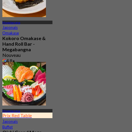
Megabangna
Japonais
Omakase
Kokoro Omakase &
Hand Roll Bar -
Megabangna
Nouveau
4.8
De
฿ 1,290
Megabangna
Prix Red Table
Japonais
Buffet