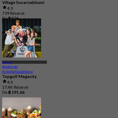
Village Suvarnabhumi
4.3
739 Réservé
De
฿ 526
Bang Na
Américain
Activité/Expérience
Topgolf Megacity
4.9
17.4K Réservé
De
฿ 191.66