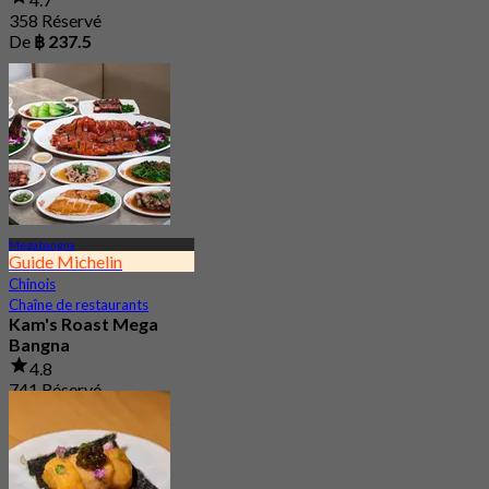
358 Réservé
De
฿ 237.5
Megabangna
Guide Michelin
Chinois
Chaîne de restaurants
Kam's Roast Mega
Bangna
4.8
741 Réservé
De
฿ 425