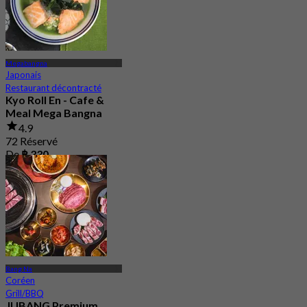
Megabangna
Japonais
Restaurant décontracté
Kyo Roll En - Cafe &
Meal Mega Bangna
4.9
72 Réservé
De
฿ 330
Bang Na
Coréen
Grill/BBQ
JUBANG Premium