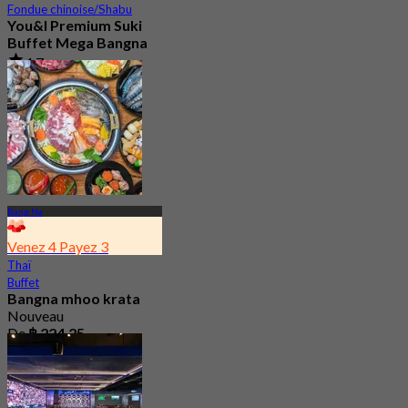
Fondue chinoise/Shabu
You&I Premium Suki
Buffet Mega Bangna
4.7
3.6K Réservé
De
฿ 498
Bang Na
Venez 4 Payez 3
Thaï
Buffet
Bangna mhoo krata
Nouveau
De
฿ 224.25