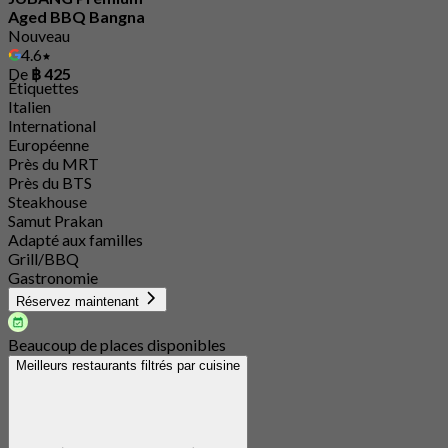
Aged BBQ Bangna
Nouveau
4.6
De
฿ 425
Étiquettes
Italien
International
Européenne
Près du MRT
Près du BTS
Steakhouse
Samut Prakan
Adapté aux familles
Grill/BBQ
Gastronomie
Réservez maintenant
Beaucoup de places disponibles
Meilleurs restaurants filtrés par cuisine