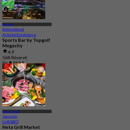
Bang Na
International
Activité/Expérience
Sports Bar by Topgolf
Megacity
4.9
568 Réservé
De
฿ 312.5
Samut Prakan
Japonais
Grill/BBQ
Neta Grill Market