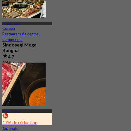
Megabangna
Coréen
Restaurant de centre
commercial
Sindosegi Mega
Bangna
4.7
69 Réservé
De
฿ 575
Megabangna
17% de réduction
Japonais