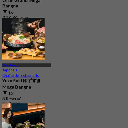
Oishi Grand Mega
Bangna
4.6
3.1K Réservé
De
฿ 823
Megabangna
Japonais
Chaîne de restaurants
Yuzu Suki ゆずすき -
Mega Bangna
4.2
8 Réservé
De
฿ 830