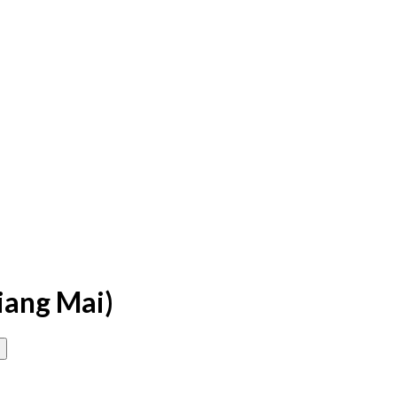
iang Mai)
0