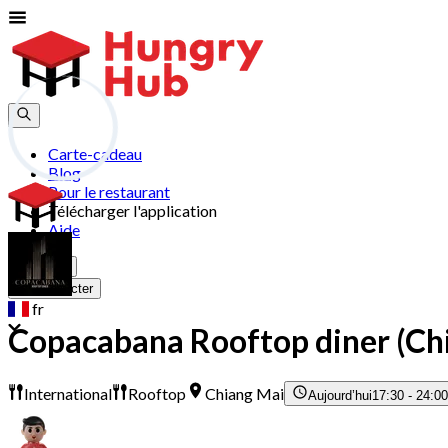
Carte-cadeau
Blog
Pour le restaurant
Télécharger l'application
Aide
S'inscrire
Se connecter
fr
Copacabana Rooftop diner (Ch
International
Rooftop
Chiang Mai
Aujourd’hui
17:30 - 24:0