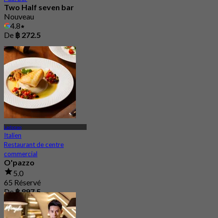
Two Half seven bar
Nouveau
4.8
De
฿ 272.5
Ladprao
Italien
Restaurant de centre
commercial
O'pazzo
5.0
65 Réservé
De
฿ 897.5