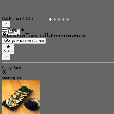
Dai Ramen (CDC)
Bangkok
0
Bang Kapi
Japonais
Chaîne de restaurants
Aujourd’hui
11:00 - 22:00
5.0
(6)
Party Pack
Sharing Set