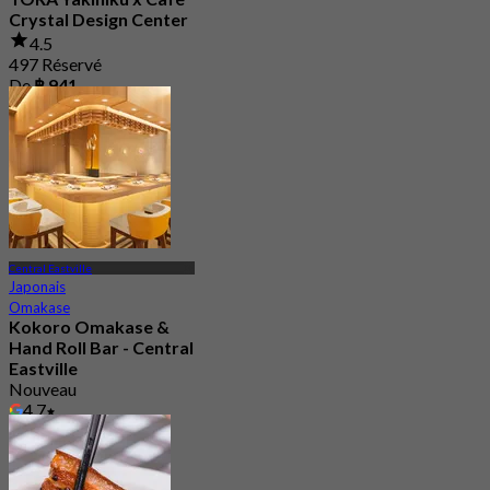
Crystal Design Center
4.5
497 Réservé
De
฿ 941
Central Eastville
Japonais
Omakase
Kokoro Omakase &
Hand Roll Bar - Central
Eastville
Nouveau
4.7
De
฿ 1,290