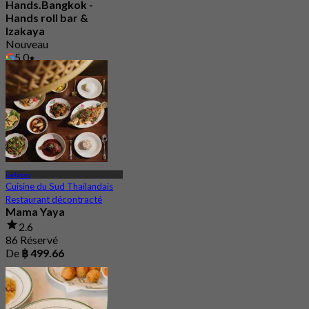
Hands.Bangkok -
Hands roll bar &
Izakaya
Nouveau
5.0
De
฿ 888
Ladprao
Cuisine du Sud Thaïlandais
Restaurant décontracté
Mama Yaya
2.6
86 Réservé
De
฿ 499.66