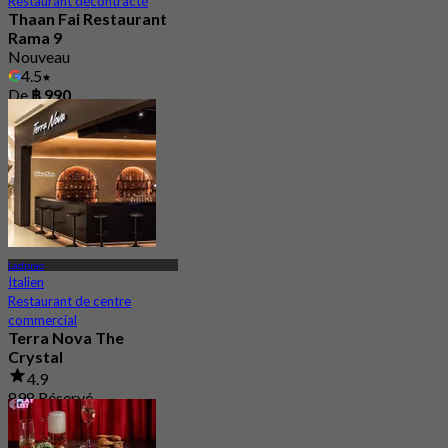
Restaurant décontracté
Thaan Fai Restaurant
Rama 9
Nouveau
4.5
De
฿ 990
Ladprao
Italien
Restaurant de centre
commercial
Terra Nova The
Crystal
4.9
898 Réservé
De
฿ 425