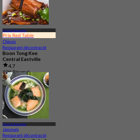
Central Eastville
Prix Red Table
Chinois
Restaurant décontracté
Boon Tong Kee
Central Eastville
4.7
10K Réservé
De
฿ 362.5
Central Eastville
Japonais
Restaurant décontracté