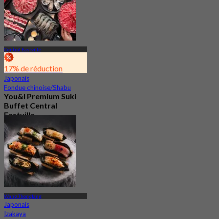
Central Eastville
17% de réduction
Japonais
Fondue chinoise/Shabu
You&I Premium Suki
Buffet Central
Eastville
4.7
2.5K Réservé
De
฿ 498
Wang Thonglang
Japonais
Izakaya