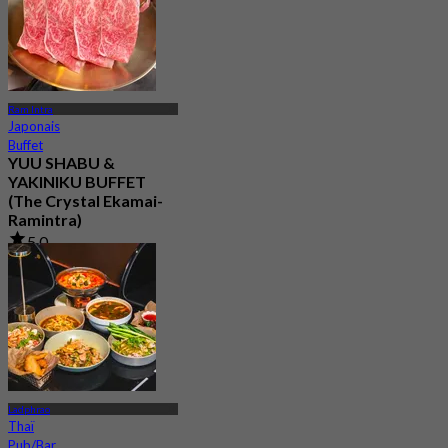
Ram Intra
Japonais
Buffet
YUU SHABU &
YAKINIKU BUFFET
(The Crystal Ekamai-
Ramintra)
5.0
294 Réservé
De
฿ 550
Ladphrao
Thaï
Pub/Bar