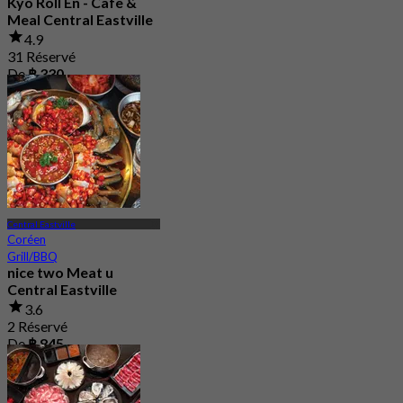
Kyo Roll En - Cafe &
Meal Central Eastville
4.9
31 Réservé
De
฿ 330
Central Eastville
Coréen
Grill/BBQ
nice two Meat u
Central Eastville
3.6
2 Réservé
De
฿ 845