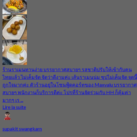
ร้านราเมนทานง่าย บรรยากาศสบายๆ รสชาติปรับให้เข้ากับคน
ไทยแล้ว ไม่เค็มจัด จัดว่าดีงามค่ะ เส้นราเมนนุ่ม ซุปไม่เค็มจัด จุดนี
ถูกใจมากค่ะ ตัวร้านอยู่ในโซนฟู้ดคอร์ทของ Maxvalu บรรยากาศ
สบายๆ พนักงานก็บริการดีค่ะ โปรที่ร้านจัดร่วมกับ HH ก็คุ้มค่า
มากๆ เร ...
Lire la suite
supakit swangkarn