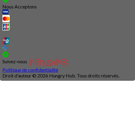
Nous Acceptons
Suivez-nous
Politique de confidentialité
Droit d'auteur © 2026 Hungry Hub. Tous droits réservés.
Connection
is
unstable