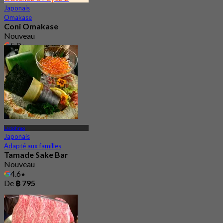
Japonais
Omakase
Coni Omakase
Nouveau
5.0
De
฿ 2,732.66
Ladphrao
Japonais
Adapté aux familles
Tamade Sake Bar
Nouveau
4.6
De
฿ 795