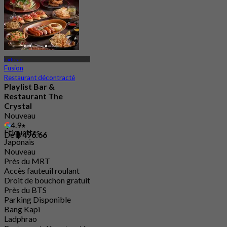
Ladprao
Fusion
Restaurant décontracté
Playlist Bar &
Restaurant The
Crystal
Nouveau
4.9
Étiquettes
De
฿ 496.66
Japonais
Nouveau
Près du MRT
Accès fauteuil roulant
Droit de bouchon gratuit
Près du BTS
Parking Disponible
Bang Kapi
Ladphrao