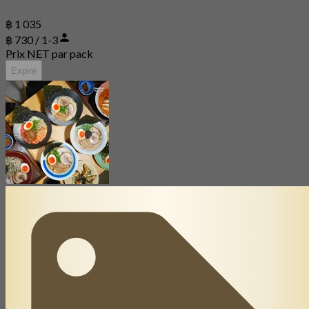
฿ 1 035
฿ 730 / 1-3
Prix NET par pack
Expiré