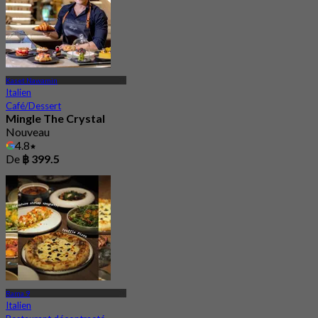
Kaset Nawamin
Italien
Café/Dessert
Mingle The Crystal
Nouveau
4.8
De
฿ 399.5
Rama 9
Italien