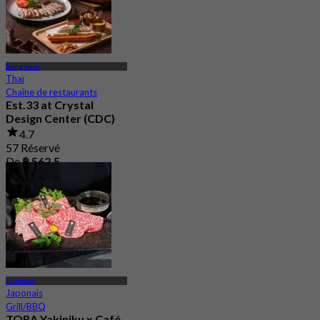
Bang Kapi
Thaï
Chaîne de restaurants
Est.33 at Crystal
Design Center (CDC)
4.7
57 Réservé
De
฿ 562.5
Ladphrao
Japonais
Grill/BBQ
TORA Yakiniku x Café