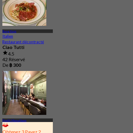
Bang Kapi
Italien
Restaurant décontracté
Ciao Tutti
4.5
42 Réservé
De
฿ 300
Pradit Manutham
Obtenez 3 Payez 2