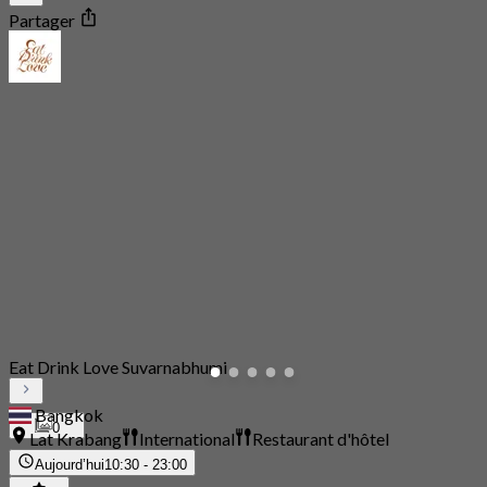
Partager
Eat Drink Love Suvarnabhumi
Bangkok
0
Lat Krabang
International
Restaurant d'hôtel
Aujourd’hui
10:30 - 23:00