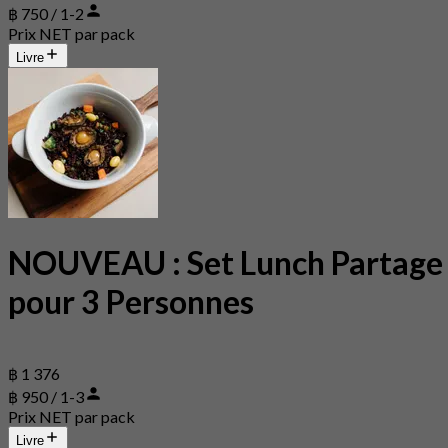
฿ 750 / 1-2
Prix NET par pack
Livre
NOUVEAU : Set Lunch Partage
pour 3 Personnes
฿ 1 376
฿ 950 / 1-3
Prix NET par pack
Livre