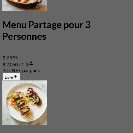
Menu Partage pour 3
Personnes
฿ 2 935
฿ 2,050 / 1-3
Prix NET par pack
Livre