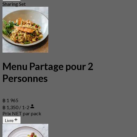
Sharing Set
Menu Partage pour 2
Personnes
฿ 1 965
฿ 1,350 / 1-2
Prix NET par pack
Livre