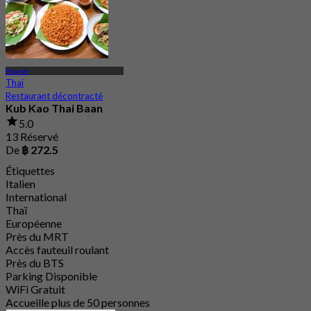
Prawet
Thaï
Restaurant décontracté
Kub Kao Thai Baan
5.0
13 Réservé
De
฿ 272.5
Étiquettes
Italien
International
Thaï
Européenne
Près du MRT
Accès fauteuil roulant
Près du BTS
Parking Disponible
WiFi Gratuit
Accueille plus de 50 personnes