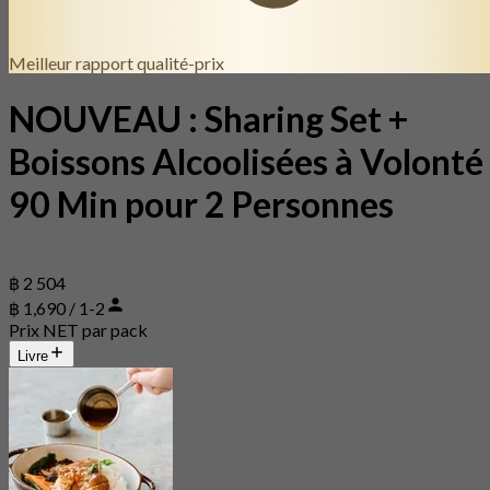
Meilleur rapport qualité-prix
NOUVEAU : Sharing Set +
Boissons Alcoolisées à Volonté
90 Min pour 2 Personnes
฿ 2 504
฿ 1,690 / 1-2
Prix NET par pack
Livre