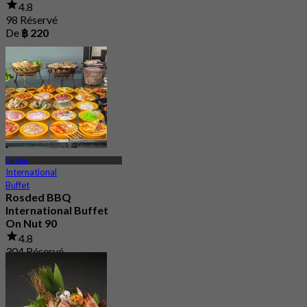
4.8
98 Réservé
De
฿ 220
On Nut
International
Buffet
Rosded BBQ
International Buffet
On Nut 90
4.8
304 Réservé
De
฿ 259