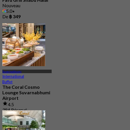
Nouveau
5.0
De
฿ 349
Suvarnabhumi
International
Buffet
The Coral Cosmo
Lounge Suvarnabhumi
Airport
4.5
384 Réservé
De
฿ 950