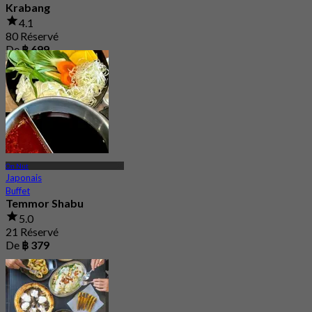
Krabang
4.1
80 Réservé
De
฿ 699
On Nut
Japonais
Buffet
Temmor Shabu
5.0
21 Réservé
De
฿ 379