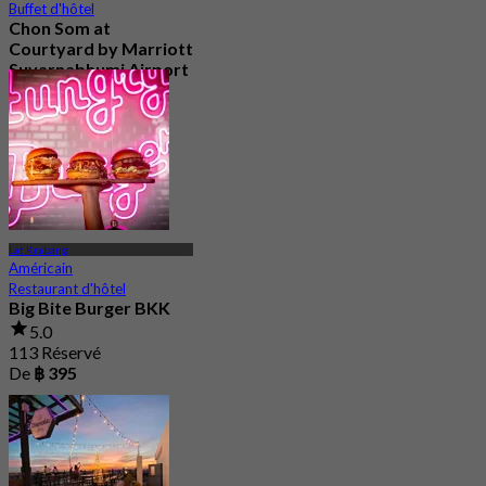
Buffet d'hôtel
Chon Som at
Courtyard by Marriott
Suvarnabhumi Airport
4.8
15.1K Réservé
De
฿ 595
Lat Krabang
Américain
Restaurant d'hôtel
Big Bite Burger BKK
5.0
113 Réservé
De
฿ 395