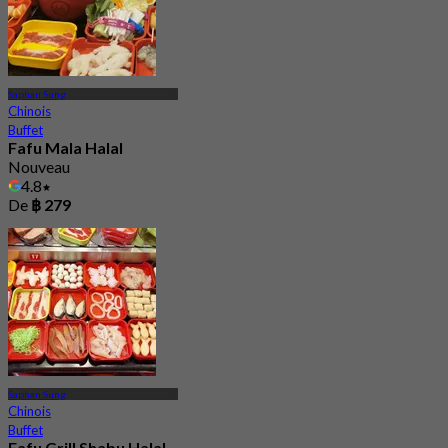
Saphan Sung
Chinois
Buffet
Fafu Mala Halal
Nouveau
4.8
De
฿ 279
Saphan Sung
Chinois
Buffet
Fafu Grill Shabu Halal