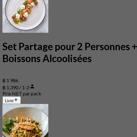
Set Partage pour 2 Personnes 
Boissons Alcoolisées
฿ 1 986
฿ 1,390 / 1-2
Prix NET par pack
Livre