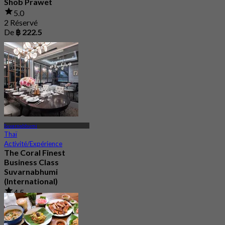
Shob Prawet
5.0
2 Réservé
De
฿ 222.5
Suvarnabhumi
Thaï
Activité/Expérience
The Coral Finest
Business Class
Suvarnabhumi
(International)
4.5
130 Réservé
De
฿ 2,000