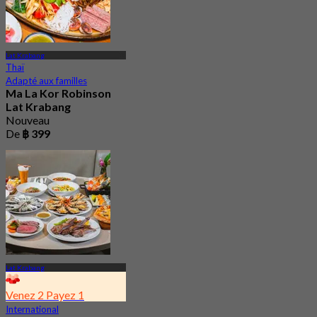
Lat Krabang
Thaï
Adapté aux familles
Ma La Kor Robinson
Lat Krabang
Nouveau
De
฿ 399
Lat Krabang
Venez 2 Payez 1
International