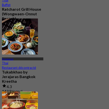
Thaï
Buffet
Ratcharot Grill House
(Wongwaen-Onnut
Branch)
5.0
99 Réservé
De
฿ 266
Srinakarin
Thaï
Restaurant décontracté
Tukabkhao by
Jerajaras Bangkok
Kreetha
4.3
143 Réservé
De
฿ 247.5