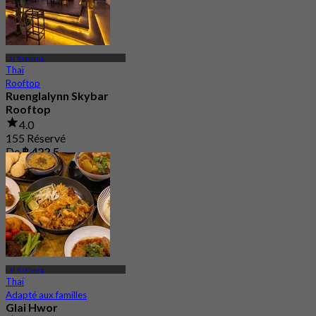
Lat Krabang
Thaï
Rooftop
Ruenglalynn Skybar
Rooftop
4.0
155 Réservé
De
฿ 422.5
Lat Krabang
Thaï
Adapté aux familles
Glai Hwor