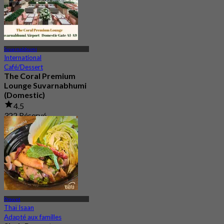
Suvarnabhumi
International
Café/Dessert
The Coral Premium
Lounge Suvarnabhumi
(Domestic)
4.5
322 Réservé
De
฿ 800
Prawet
Thaï Isaan
Adapté aux familles