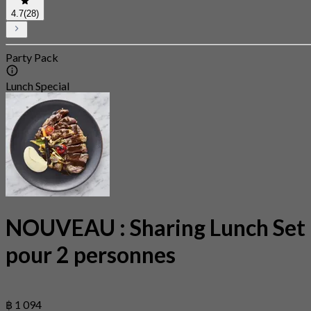
4.7
(28)
Party Pack
Lunch Special
NOUVEAU : Sharing Lunch Set
pour 2 personnes
฿ 1 094