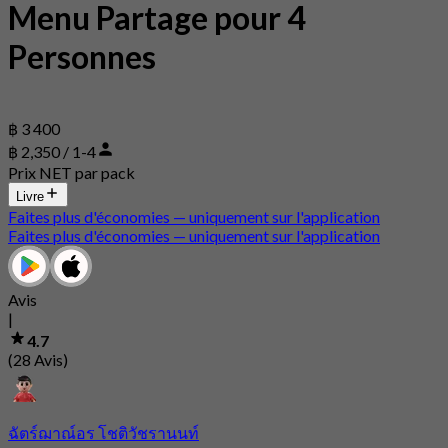
Menu Partage pour 4
Personnes
฿ 3 400
฿ 2,350 / 1-4
Prix NET par pack
Livre
Faites plus d'économies — uniquement sur l'application
Faites plus d'économies — uniquement sur l'application
Avis
|
4.7
(28 Avis)
ฉัตร์ฌาณ์อร โชติวัชรานนท์