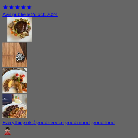
Avis publié le 26 oct. 2024
Everything ok :) good service ,good mood , good food