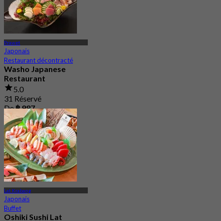
Prawet
Japonais
Restaurant décontracté
Washo Japanese
Restaurant
5.0
31 Réservé
De
฿ 987
Lat Krabang
Japonais
Buffet
Oshiki Sushi Lat