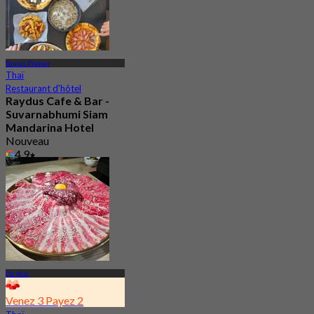
Samut Prakan
Thaï
Restaurant d'hôtel
Raydus Cafe & Bar -
Suvarnabhumi Siam
Mandarina Hotel
Nouveau
4.9
De
฿ 396.66
On Nut
Venez 3 Payez 2