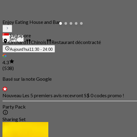
Enjoy Eating House and Bar
Singapore
0
Orchard
Chinois
Restaurant décontracté
Aujourd’hui
11:30 - 24:00
4.3
(538)
Basé sur la note Google
Nouveau Les 5 premiers avis recevront S$ 0 codes promo !
Party Pack
Sharing Set