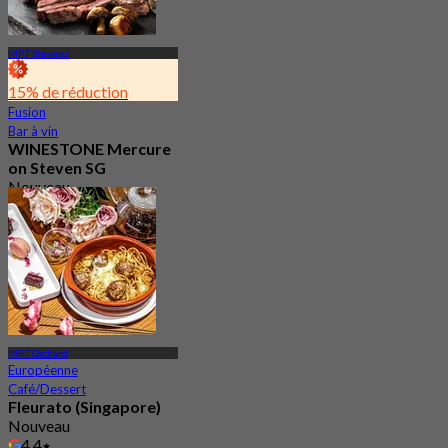
MRT Stevens
15% de réduction
Fusion
Bar à vin
WINESTONE Mercure
on Steven SG
Nouveau
4.2
De
S$ 32
MRT Orchard
Européenne
Café/Dessert
Fleurato (Singapore)
Nouveau
4.4