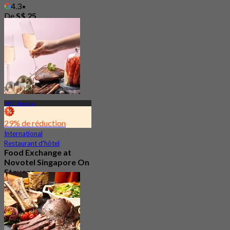
4.3
De
S$ 25
MRT Stevens
29% de réduction
International
Restaurant d'hôtel
Food Exchange at
Novotel Singapore On
Stevens
3.0
207 Réservé
De
S$ 27.5