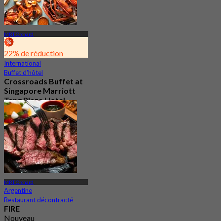
MRT Orchard
22% de réduction
International
Buffet d'hôtel
Crossroads Buffet at
Singapore Marriott
Tang Plaza Hotel
4.5
682 Réservé
De
S$ 65
MRT Orchard
Argentine
Restaurant décontracté
FIRE
Nouveau