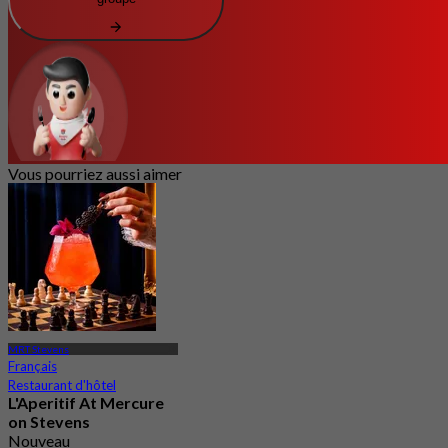
Vous pourriez aussi aimer
MRT Stevens
Français
Restaurant d'hôtel
L'Aperitif At Mercure
on Stevens
Nouveau