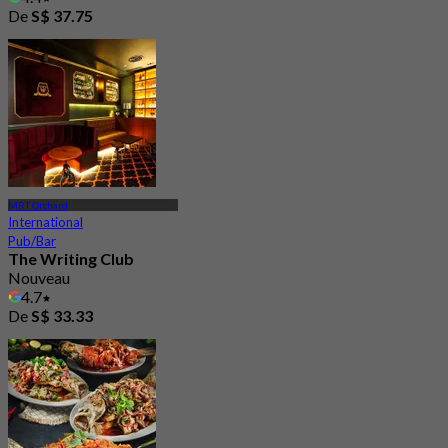
De
S$ 37.75
MRT Orchard
International
Pub/Bar
The Writing Club
Nouveau
4.7
De
S$ 33.33