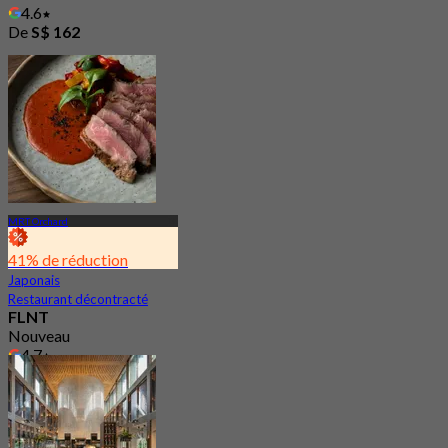
4.6
De
S$ 162
MRT Orchard
41% de réduction
Japonais
Restaurant décontracté
FLNT
Nouveau
4.7
De
S$ 41.97