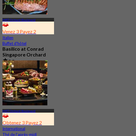
MRT Orchard Boulevard
Venez 3 Payez 2
Italien
Buffet d'hôtel
Basilico at Conrad
Singapore Orchard
5.0
1.4K Réservé
De
S$ 54.35
MRT Orchard Boulevard
Obtenez 3 Payez 2
International
Thé de l'après-midi