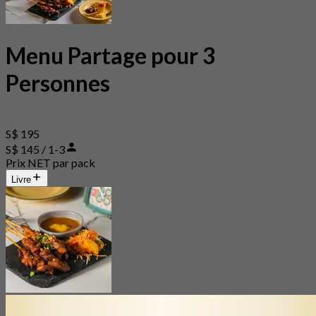
Menu Partage pour 3
Personnes
S$ 195
S$ 145 / 1-3
Prix NET par pack
Livre