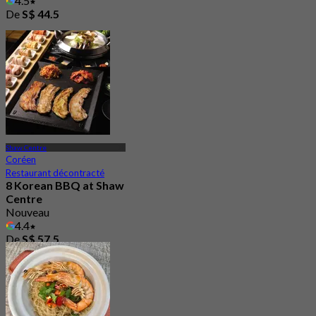
4.5
De
S$ 44.5
Shaw Centre
Coréen
Restaurant décontracté
8 Korean BBQ at Shaw
Centre
Nouveau
4.4
De
S$ 57.5