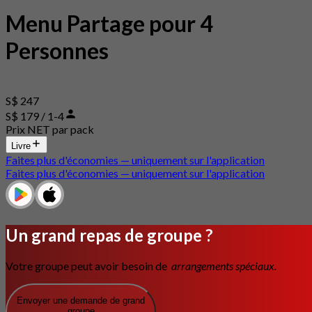
Menu Partage pour 4
Personnes
S$ 247
S$ 179 / 1-4
Prix NET par pack
Livre
Faites plus d'économies — uniquement sur l'application
Faites plus d'économies — uniquement sur l'application
Un grand repas de groupe ?
Votre groupe peut avoir besoin de
arrangements spéciaux.
Envoyer une demande de grand
groupe