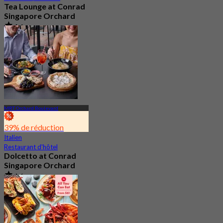
Tea Lounge at Conrad
Singapore Orchard
4.6
623 Réservé
De
S$ 34.2
MRT Orchard Boulevard
39% de réduction
Italien
Restaurant d'hôtel
Dolcetto at Conrad
Singapore Orchard
4.6
341 Réservé
De
S$ 29.5