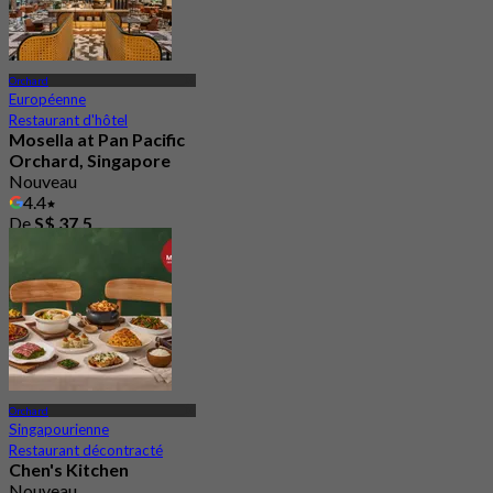
Orchard
Européenne
Restaurant d'hôtel
Mosella at Pan Pacific
Orchard, Singapore
Nouveau
4.4
De
S$ 37.5
Orchard
Singapourienne
Restaurant décontracté
Chen's Kitchen
Nouveau