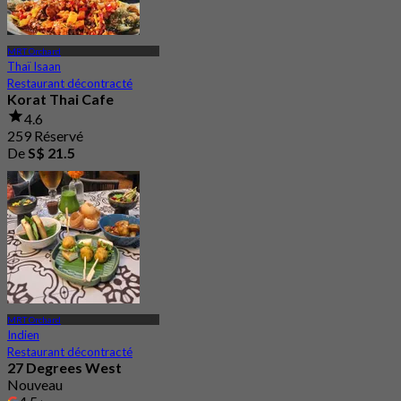
MRT Orchard
Thaï Isaan
Restaurant décontracté
Korat Thai Cafe
4.6
259 Réservé
De
S$ 21.5
MRT Orchard
Indien
Restaurant décontracté
27 Degrees West
Nouveau