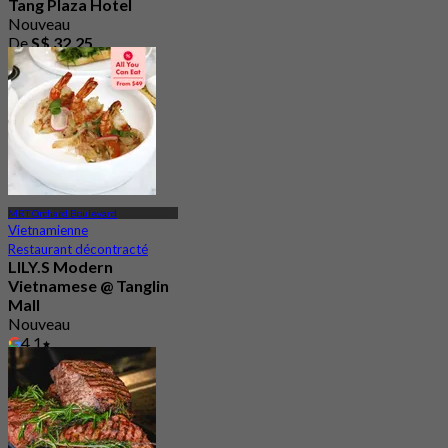
Tang Plaza Hotel
Nouveau
De
S$ 32.25
MRT Orchard Boulevard
Vietnamienne
Restaurant décontracté
LILY.S Modern
Vietnamese @ Tanglin
Mall
Nouveau
4.1
De
S$ 33.75