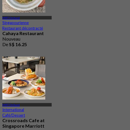
MRT Orchard
Singapourienne
Restaurant décontracté
Cahaya Restaurant
Nouveau
De
S$ 16.25
MRT Orchard
International
Café/Dessert
Crossroads Cafe at
Singapore Marriott