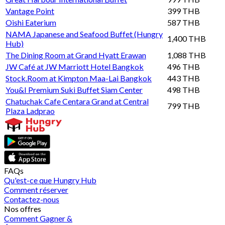
Vantage Point
399 THB
Oishi Eaterium
587 THB
NAMA Japanese and Seafood Buffet (Hungry
1,400 THB
Hub)
The Dining Room at Grand Hyatt Erawan
1,088 THB
JW Café at JW Marriott Hotel Bangkok
496 THB
Stock.Room at Kimpton Maa-Lai Bangkok
443 THB
You&I Premium Suki Buffet Siam Center
498 THB
Chatuchak Cafe Centara Grand at Central
799 THB
Plaza Ladprao
FAQs
Qu'est-ce que Hungry Hub
Comment réserver
Contactez-nous
Nos offres
Comment Gagner &