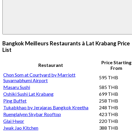
Bangkok Meilleurs Restaurants à Lat Krabang Price
List
Price Starting
Restaurant
From
Chon Som at Courtyard by Marriott
595 THB
Suvarnabhumi Airport
Masaru Sushi
585 THB
Oshiki Sushi Lat Krabang
699 THB
Ping Buffet
258 THB
Tukabkhao by Jerajaras Bangkok Kreetha
248 THB
Ruenglalynn Skybar Rooftop
423 THB
Glai Hwor
220 THB
Jwak Jao Kitchen
388 THB