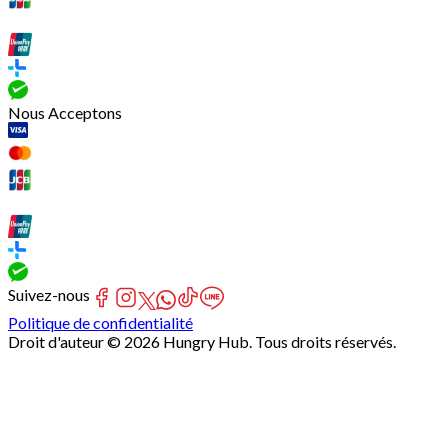
Nous Acceptons
Suivez-nous
Politique de confidentialité
Droit d'auteur © 2026 Hungry Hub. Tous droits réservés.
[Network]
Failed
to
fetch