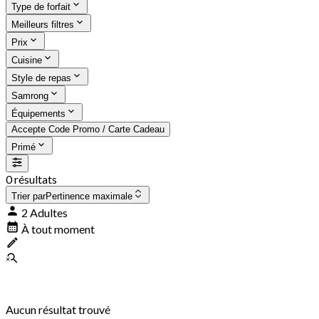
Type de forfait
Meilleurs filtres
Prix
Cuisine
Style de repas
Samrong
Équipements
Accepte Code Promo / Carte Cadeau
Primé
0 résultats
Trier par
Pertinence maximale
2 Adultes
À tout moment
Aucun résultat trouvé