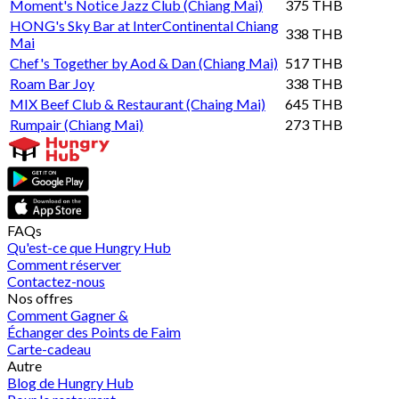
Moment's Notice Jazz Club (Chiang Mai)
375 THB
HONG's Sky Bar at InterContinental Chiang
338 THB
Mai
Chef's Together by Aod & Dan (Chiang Mai)
517 THB
Roam Bar Joy
338 THB
MIX Beef Club & Restaurant (Chaing Mai)
645 THB
Rumpair (Chiang Mai)
273 THB
FAQs
Qu'est-ce que Hungry Hub
Comment réserver
Contactez-nous
Nos offres
Comment Gagner &
Échanger des Points de Faim
Carte-cadeau
Autre
Blog de Hungry Hub