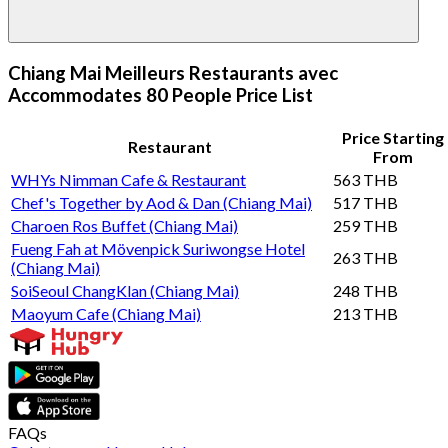
Chiang Mai Meilleurs Restaurants avec
Accommodates 80 People Price List
Price Starting
Restaurant
From
WHYs Nimman Cafe & Restaurant
563 THB
Chef's Together by Aod & Dan (Chiang Mai)
517 THB
Charoen Ros Buffet (Chiang Mai)
259 THB
Fueng Fah at Mövenpick Suriwongse Hotel
263 THB
(Chiang Mai)
SoiSeoul ChangKlan (Chiang Mai)
248 THB
Maoyum Cafe (Chiang Mai)
213 THB
FAQs