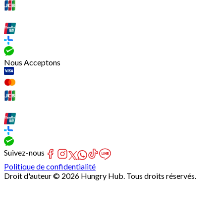
Nous Acceptons
Suivez-nous
Politique de confidentialité
Droit d'auteur © 2026 Hungry Hub. Tous droits réservés.
[Network]
Failed
to
fetch