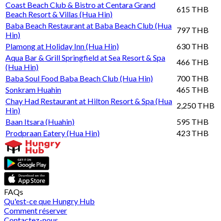
Coast Beach Club & Bistro at Centara Grand
615 THB
Beach Resort & Villas (Hua Hin)
Baba Beach Restaurant at Baba Beach Club (Hua
797 THB
Hin)
Plamong at Holiday Inn (Hua Hin)
630 THB
Aqua Bar & Grill Springfield at Sea Resort & Spa
466 THB
(Hua Hin)
Baba Soul Food Baba Beach Club (Hua Hin)
700 THB
Sonkram Huahin
465 THB
Chay Had Restaurant at Hilton Resort & Spa (Hua
2,250 THB
Hin)
Baan Itsara (Huahin)
595 THB
Prodpraan Eatery (Hua Hin)
423 THB
FAQs
Qu'est-ce que Hungry Hub
Comment réserver
Contactez-nous