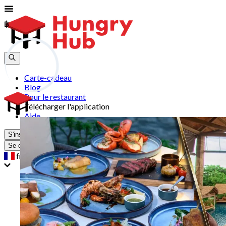
฿
฿
Carte-cadeau
Blog
Pour le restaurant
Télécharger l'application
Aide
S'inscrire
Se connecter
fr