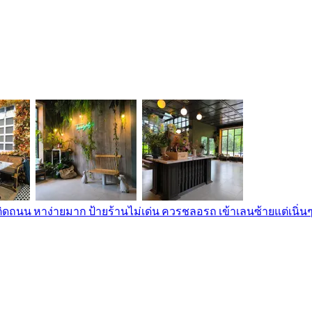
ิดถนน หาง่ายมาก ป้ายร้านไม่เด่น ควรชลอรถ เข้าเลนซ้ายแต่เนิ่นๆ 