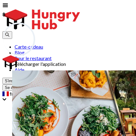
฿
฿
Carte-cadeau
Blog
Pour le restaurant
Télécharger l'application
Aide
S'inscrire
Se connecter
fr