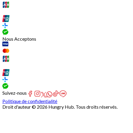
Nous Acceptons
Suivez-nous
Politique de confidentialité
Droit d'auteur © 2026 Hungry Hub. Tous droits réservés.
[Network]
Failed
to
fetch