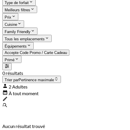
Type de forfait
Meilleurs filtres
Prix
Cuisine
Family Friendly
Tous les emplacements
Équipements
Accepte Code Promo / Carte Cadeau
Primé
0 résultats
Trier par
Pertinence maximale
2 Adultes
À tout moment
Aucun résultat trouvé