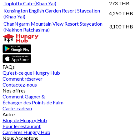
Toplofty Cafe (Khao Yai)
273 THB
Kensington English Garden Resort Staycation
4,250 THB
(Khao Yai)
ChanNgarm Mountain View Resort Staycation
3,100 THB
(Nakhon Ratchasima)
FAQs
Qu'est-ce que Hungry Hub
Comment réserver
Contactez-nous
Nos offres
Comment Gagner &
Échanger des Points de Faim
Carte-cadeau
Autre
Blog de Hungry Hub
Pour le restaurant
Carrières Hungry Hub
Nous Acceptons