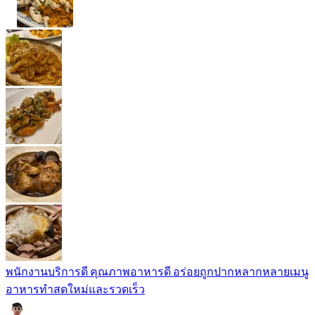
พนักงานบริการดี คุณภาพอาหารดี อร่อยถูกปากหลากหลายเมนู
อาหารทำสดใหม่และรวดเร็ว