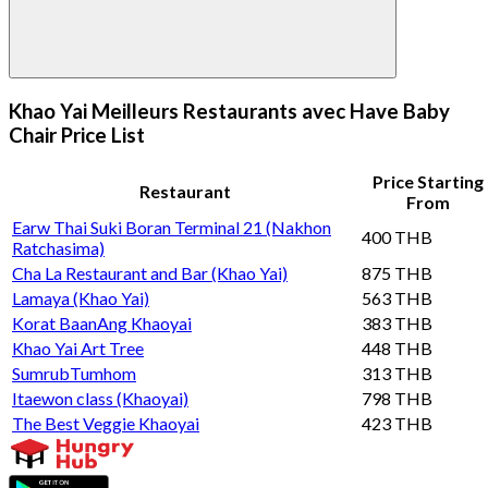
Khao Yai Meilleurs Restaurants avec Have Baby
Chair Price List
Price Starting
Restaurant
From
Earw Thai Suki Boran Terminal 21 (Nakhon
400 THB
Ratchasima)
Cha La Restaurant and Bar (Khao Yai)
875 THB
Lamaya (Khao Yai)
563 THB
Korat BaanAng Khaoyai
383 THB
Khao Yai Art Tree
448 THB
SumrubTumhom
313 THB
Itaewon class (Khaoyai)
798 THB
The Best Veggie Khaoyai
423 THB