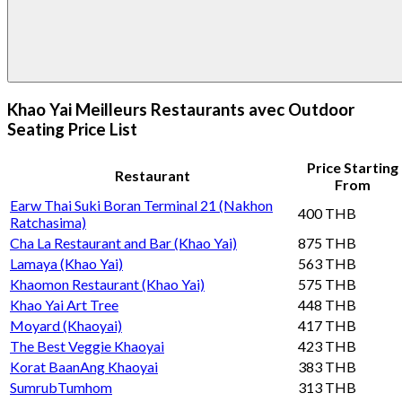
Khao Yai Meilleurs Restaurants avec Outdoor
Seating Price List
Price Starting
Restaurant
From
Earw Thai Suki Boran Terminal 21 (Nakhon
400 THB
Ratchasima)
Cha La Restaurant and Bar (Khao Yai)
875 THB
Lamaya (Khao Yai)
563 THB
Khaomon Restaurant (Khao Yai)
575 THB
Khao Yai Art Tree
448 THB
Moyard (Khaoyai)
417 THB
The Best Veggie Khaoyai
423 THB
Korat BaanAng Khaoyai
383 THB
SumrubTumhom
313 THB